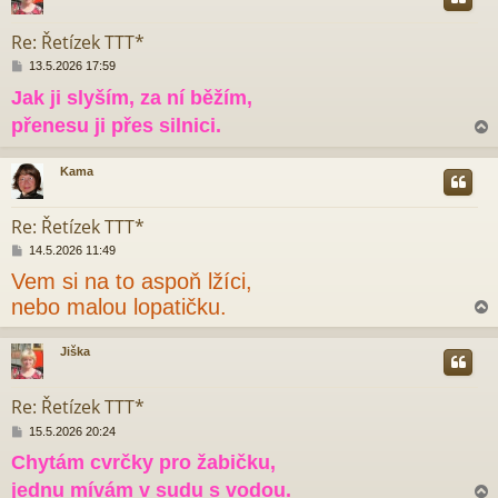
e
r
k
Re: Řetízek TTT*
P
13.5.2026 17:59
ř
Jak ji slyším, za ní běžím,
í
s
přenesu ji přes silnici.
p
ě
v
Kama
e
r
k
Re: Řetízek TTT*
P
14.5.2026 11:49
ř
Vem si na to aspoň lžíci,
í
s
nebo malou lopatičku.
p
ě
v
Jiška
e
r
k
Re: Řetízek TTT*
P
15.5.2026 20:24
ř
Chytám cvrčky pro žabičku,
í
s
jednu mívám v sudu s vodou.
p