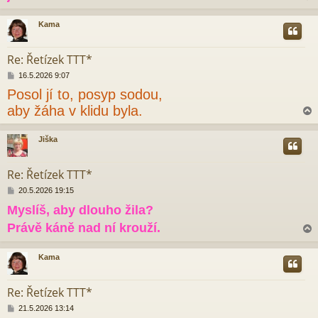
ě
v
Kama
e
r
k
Re: Řetízek TTT*
P
16.5.2026 9:07
ř
Posol jí to, posyp sodou,
í
s
aby žáha v klidu byla.
p
ě
v
Jiška
e
r
k
Re: Řetízek TTT*
P
20.5.2026 19:15
ř
Myslíš, aby dlouho žila?
í
s
Právě káně nad ní krouží.
p
ě
v
Kama
e
r
k
Re: Řetízek TTT*
P
21.5.2026 13:14
ř