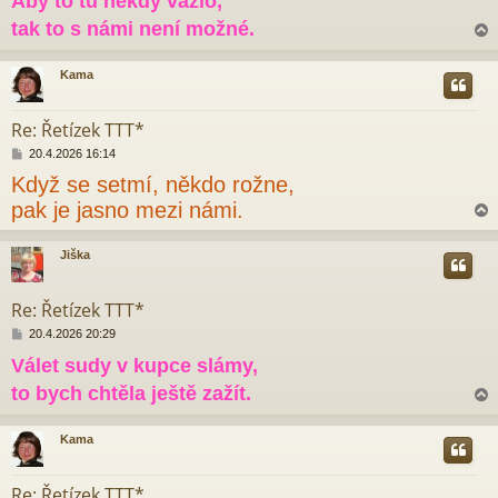
Aby to tu někdy vázlo,
í
s
tak to s námi není možné.
p
ě
v
Kama
e
r
k
Re: Řetízek TTT*
P
20.4.2026 16:14
ř
Když se setmí, někdo rožne,
í
s
pak je jasno mezi námi.
p
ě
v
Jiška
e
r
k
Re: Řetízek TTT*
P
20.4.2026 20:29
ř
Válet sudy v kupce slámy,
í
s
to bych chtěla ještě zažít.
p
ě
v
Kama
e
r
k
Re: Řetízek TTT*