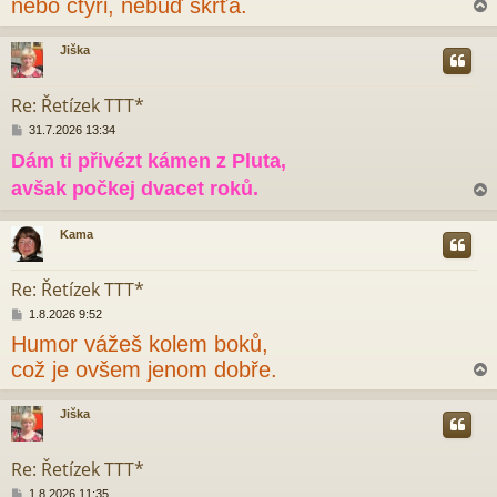
nebo čtyři, nebuď škrťa.
p
ě
v
Jiška
e
r
k
Re: Řetízek TTT*
P
31.7.2026 13:34
ř
Dám ti přivézt kámen z Pluta,
í
s
avšak počkej dvacet roků.
p
ě
v
Kama
e
r
k
Re: Řetízek TTT*
P
1.8.2026 9:52
ř
Humor vážeš kolem boků,
í
s
což je ovšem jenom dobře.
p
ě
v
Jiška
e
r
k
Re: Řetízek TTT*
P
1.8.2026 11:35