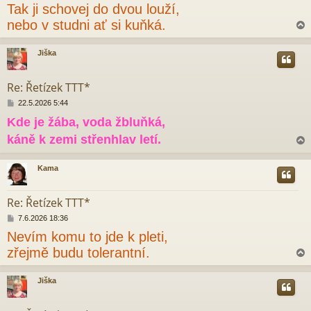
Tak ji schovej do dvou louží,
í
s
nebo v studni ať si kuňká.
p
ě
v
Jiška
e
r
k
Re: Řetízek TTT*
P
22.5.2026 5:44
ř
Kde je žába, voda žbluňká,
í
s
káně k zemi střenhlav letí.
p
ě
v
Kama
e
r
k
Re: Řetízek TTT*
P
7.6.2026 18:36
ř
Nevím komu to jde k pleti,
í
s
zřejmě budu tolerantní.
p
ě
v
Jiška
e
r
k