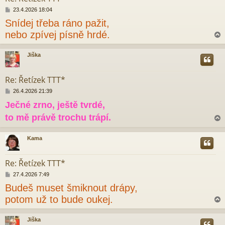
P
23.4.2026 18:04
ř
Snídej třeba ráno pažit,
í
s
nebo zpívej písně hrdé.
p
ě
v
Jiška
e
r
k
Re: Řetízek TTT*
P
26.4.2026 21:39
ř
Ječné zrno, ještě tvrdé,
í
s
to mě právě trochu trápí.
p
ě
v
Kama
e
r
k
Re: Řetízek TTT*
P
27.4.2026 7:49
ř
Budeš muset šmiknout drápy,
í
s
potom už to bude oukej.
p
ě
v
Jiška