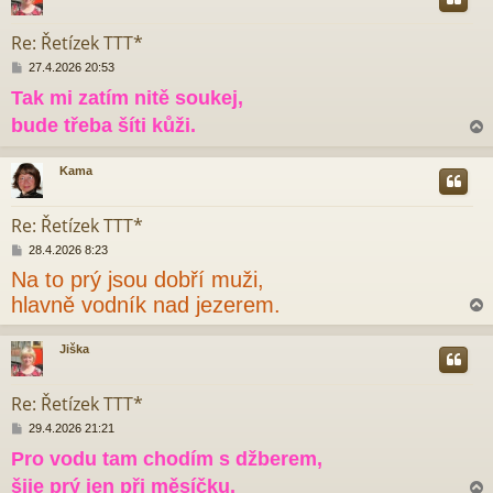
e
r
k
Re: Řetízek TTT*
P
27.4.2026 20:53
ř
Tak mi zatím nitě soukej,
í
s
bude třeba šíti kůži.
p
ě
v
Kama
e
r
k
Re: Řetízek TTT*
P
28.4.2026 8:23
ř
Na to prý jsou dobří muži,
í
s
hlavně vodník nad jezerem.
p
ě
v
Jiška
e
r
k
Re: Řetízek TTT*
P
29.4.2026 21:21
ř
Pro vodu tam chodím s džberem,
í
s
šije prý jen při měsíčku.