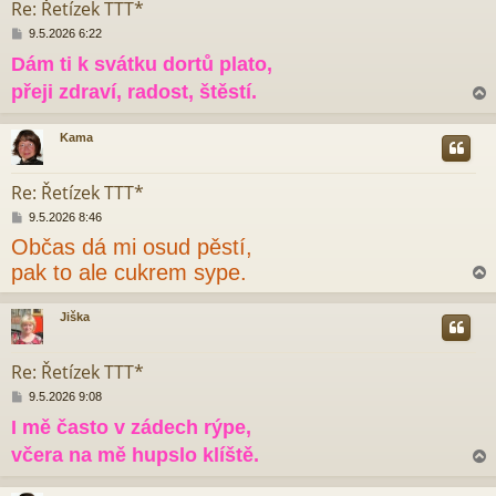
Re: Řetízek TTT*
P
9.5.2026 6:22
ř
Dám ti k svátku dortů plato,
í
s
přeji zdraví, radost, štěstí.
p
ě
v
Kama
e
r
k
Re: Řetízek TTT*
P
9.5.2026 8:46
ř
Občas dá mi osud pěstí,
í
s
pak to ale cukrem sype.
p
ě
v
Jiška
e
r
k
Re: Řetízek TTT*
P
9.5.2026 9:08
ř
I mě často v zádech rýpe,
í
s
včera na mě hupslo klíště.
p
ě
v