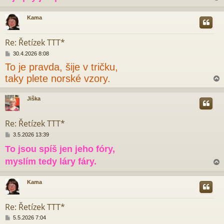
p
ě
v
Kama
e
r
k
Re: Řetízek TTT*
P
30.4.2026 8:08
ř
To je pravda, šije v tričku,
í
s
taky plete norské vzory.
p
ě
v
Jiška
e
r
k
Re: Řetízek TTT*
P
3.5.2026 13:39
ř
To jsou spíš jen jeho fóry,
í
s
myslím tedy láry fáry.
p
ě
v
Kama
e
r
k
Re: Řetízek TTT*
P
5.5.2026 7:04