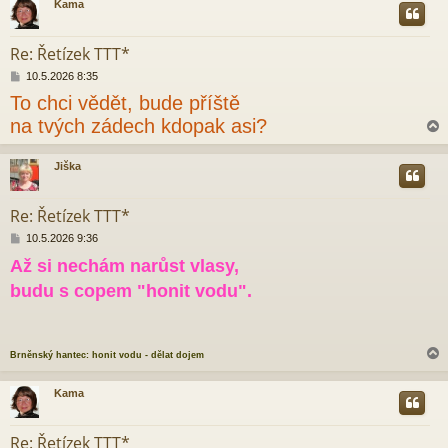
Kama
e
r
k
Re: Řetízek TTT*
P
10.5.2026 8:35
ř
To chci vědět, bude příště
í
s
na tvých zádech kdopak asi?
p
ě
v
Jiška
e
r
k
Re: Řetízek TTT*
P
10.5.2026 9:36
ř
Až si nechám narůst vlasy,
í
s
budu s copem "honit vodu".
p
ě
v
e
Brněnský hantec: honit vodu - dělat dojem
k
Kama
r
Re: Řetízek TTT*