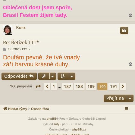
ř
Oblečená dost jsem spoře,
í
s
Brasil Festem žijem tady.
p
ě
v
Kama
e
r
k
Re: Řetízek TTT*
P
1.8.2026 13:15
ř
Doufám pevně, že tvé vnady
í
s
září barvou krásné duhy.
p
ě
Odpovědět
v
e
r
k
Stránka
190
z
191
1
187
188
189
191
Předchozí
190
Dalš
7608 příspěvků
…
Přejít na
Hledat rýmy
Obsah fóra
Založeno na
phpBB
® Forum Software © phpBB Limited
Style od
Arty
- phpBB 3.3 od MrGaby
Český překlad –
phpBB.cz
PRIVACY_LINK
|
TERMS_LINK