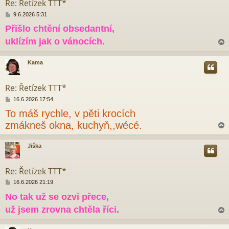
Re: Řetízek TTT*
P
9.6.2026 5:31
ř
Přišlo chtění obsedantní,
í
s
uklízím jak o vánocích.
p
ě
v
Kama
e
r
k
Re: Řetízek TTT*
P
16.6.2026 17:54
ř
To máš rychle, v pěti krocích
í
s
zmákneš okna, kuchyň,,wécé.
p
ě
v
Jiška
e
r
k
Re: Řetízek TTT*
P
16.6.2026 21:19
ř
No tak už se ozvi přece,
í
s
už jsem zrovna chtěla říci.
p
ě
v