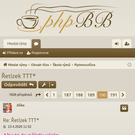
Hledat rýmy
ór
řih
eg
Přihlásit se
Registrovat
a
lá
ist
Hledat rýmy
Obsah fóra
Škola rýmů
Rytmocvična
sit
ro
Řetízek TTT*
se
va
Odpovědět
t
Stránka
190
z
191
1
187
188
189
191
Předchozí
190
Dalš
7608 příspěvků
…
Jiška
Re: Řetízek TTT*
P
13.4.2026 11:52
ř