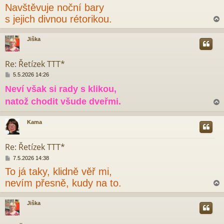
ř
Navštěvuje noční bary
í
s
s jejich divnou rétorikou.
p
ě
v
Jiška
e
r
k
Re: Řetízek TTT*
P
5.5.2026 14:26
ř
Neví však si rady s klikou,
í
s
natož chodit všude dveřmi.
p
ě
v
Kama
e
r
k
Re: Řetízek TTT*
P
7.5.2026 14:38
ř
To já taky, klidně věř mi,
í
s
nevím přesně, kudy na to.
p
ě
v
Jiška
e
r
k