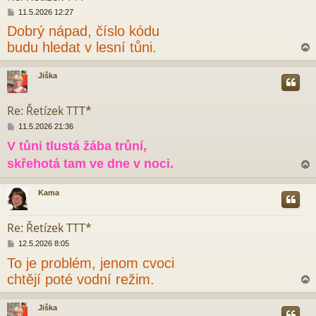
P
11.5.2026 12:27
ř
Dobrý nápad, číslo kódu
í
s
budu hledat v lesní tůni.
p
ě
v
Jiška
e
r
k
Re: Řetízek TTT*
P
11.5.2026 21:36
ř
V tůni tlustá žába trůní,
í
s
skřehotá tam ve dne v noci.
p
ě
v
Kama
e
r
k
Re: Řetízek TTT*
P
12.5.2026 8:05
ř
To je problém, jenom cvoci
í
s
chtějí poté vodní režim.
p
ě
v
Jiška