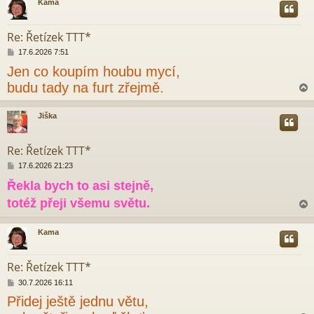
Kama
e
r
k
Re: Řetízek TTT*
P
17.6.2026 7:51
ř
Jen co koupím houbu mycí,
í
s
budu tady na furt zřejmě.
p
ě
v
Jiška
e
r
k
Re: Řetízek TTT*
P
17.6.2026 21:23
ř
Řekla bych to asi stejně,
í
s
totéž přeji všemu světu.
p
ě
v
Kama
e
r
k
Re: Řetízek TTT*
P
30.7.2026 16:11
ř
Přidej ještě jednu větu,
í
s