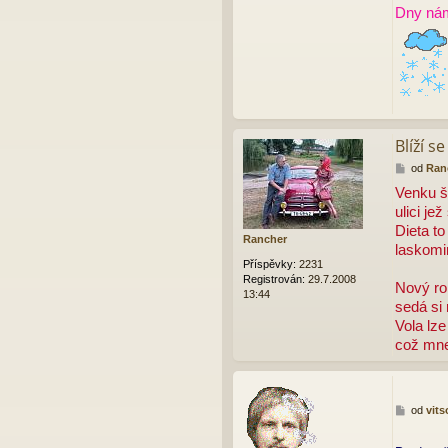
o
Dny nám
f
t
Blíží s
P
od
Ran
ř
Venku š
í
ulici je
s
p
Dieta to
Rancher
ě
laskomi
v
Příspěvky:
2231
e
Registrován:
29.7.2008
Nový rok
k
13:44
sedá si 
Vola lze
což mne
P
od
vits
ř
í