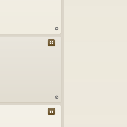
N
a
h
o
r
u
N
a
h
o
r
u