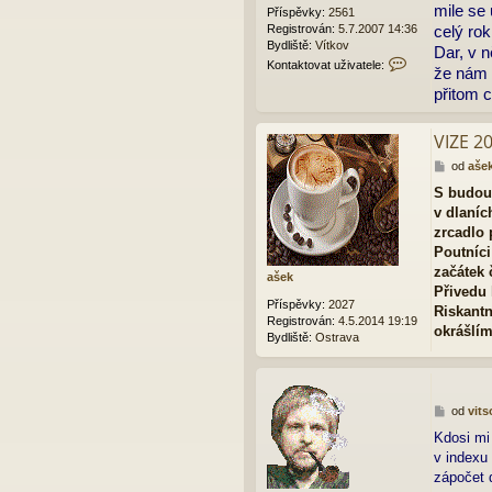
mile se
k
Příspěvky:
2561
i
Registrován:
5.7.2007 14:36
celý rok
t
Bydliště:
Vítkov
s
Dar, v n
K
o
Kontaktovat uživatele:
že nám 
o
f
přitom 
n
t
t
a
VIZE 2
k
t
P
od
aše
o
ř
S budou
v
í
a
v dlaníc
s
t
p
zrcadlo 
u
ě
Poutníci
ž
v
začátek 
i
ašek
e
Přivedu 
v
k
Příspěvky:
2027
a
Riskantn
Registrován:
4.5.2014 19:19
t
okrášlím
Bydliště:
Ostrava
e
l
e
v
i
P
od
vits
t
ř
Kdosi mi
s
í
o
v indexu
s
f
p
zápočet 
t
ě