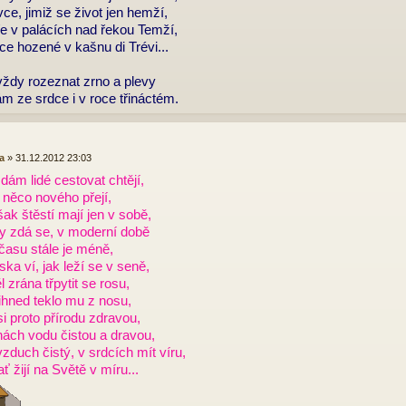
ce, jimiž se život jen hemží,
e v palácích nad řekou Temží,
ce hozené v kašnu di Trévi...
ždy rozeznat zrno a plevy
ám ze srdce i v roce třináctém.
a
»
31.12.2012 23:03
ám lidé cestovat chtějí,
 něco nového přejí,
ak štěstí mají jen v sobě,
y zdá se, v moderní době
času stále je méně,
ka ví, jak leží se v seně,
l zrána třpytit se rosu,
ihned teklo mu z nosu,
i proto přírodu zdravou,
nách vodu čistou a dravou,
zduch čistý, v srdcích mít víru,
ať žijí na Světě v míru...