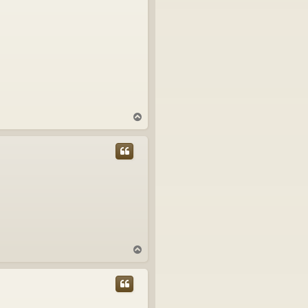
N
a
h
o
r
u
N
a
h
o
r
u