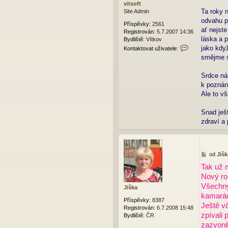
vitsoft
v
Ta roky 
Site Admin
e
odvahu p
k
Příspěvky:
2561
ať nejste
Registrován:
5.7.2007 14:36
láska a 
Bydliště:
Vítkov
K
jako kdy
Kontaktovat uživatele:
o
smějme se
n
t
Srdce ná
a
k poznání
k
t
Ale to vš
o
v
Snad ješ
a
zdraví a 
t
u
ž
i
v
P
od
Jišk
a
ř
Tak už 
t
í
Nový ro
e
s
l
p
Všechny
Jiška
e
ě
kamarád
v
v
Příspěvky:
8387
Ještě v
i
e
Registrován:
6.7.2008 15:48
zpívali
t
k
Bydliště:
ČR
s
zazvoni