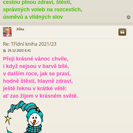
cestou plnou zdraví, štěstí,
správných voleb na rozcestích,
úsměvů a vlídných slov
Jiška
r
Re: Třídní kniha 2021/23
P
25.12.2022 6:41
ř
Přeji krásné vánoc chvíle,
í
s
i když nejsou v barvě bílé,
p
ě
v dalším roce, jak se praví,
v
hodně štěstí, hlavně zdraví,
e
k
ještě řeknu v krátké větě:
ať zas žijem v krásném světě.