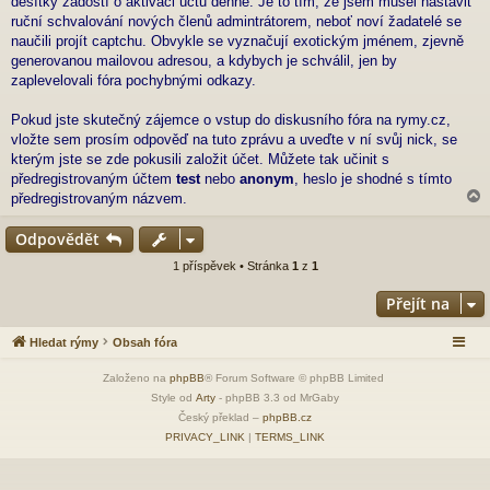
desítky žádostí o aktivaci účtu denně. Je to tím, že jsem musel nastavit
s
p
ruční schvalování nových členů admintrátorem, neboť noví žadatelé se
ě
naučili projít captchu. Obvykle se vyznačují exotickým jménem, zjevně
v
generovanou mailovou adresou, a kdybych je schválil, jen by
e
zaplevelovali fóra pochybnými odkazy.
k
Pokud jste skutečný zájemce o vstup do diskusního fóra na rymy.cz,
vložte sem prosím odpověď na tuto zprávu a uveďte v ní svůj nick, se
kterým jste se zde pokusili založit účet. Můžete tak učinit s
předregistrovaným účtem
test
nebo
anonym
, heslo je shodné s tímto
předregistrovaným názvem.
Odpovědět
r
1 příspěvek • Stránka
1
z
1
Přejít na
Hledat rýmy
Obsah fóra
Založeno na
phpBB
® Forum Software © phpBB Limited
Style od
Arty
- phpBB 3.3 od MrGaby
Český překlad –
phpBB.cz
PRIVACY_LINK
|
TERMS_LINK