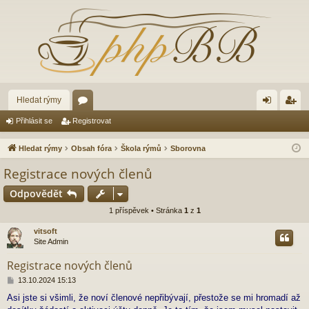
Hledat rýmy
ór
řih
eg
Přihlásit se
Registrovat
a
lá
ist
Hledat rýmy
Obsah fóra
Škola rýmů
Sborovna
sit
ro
Registrace nových členů
se
va
Odpovědět
t
1 příspěvek • Stránka
1
z
1
vitsoft
Site Admin
Registrace nových členů
P
13.10.2024 15:13
ř
Asi jste si všimli, že noví členové nepřibývají, přestože se mi hromadí až
í