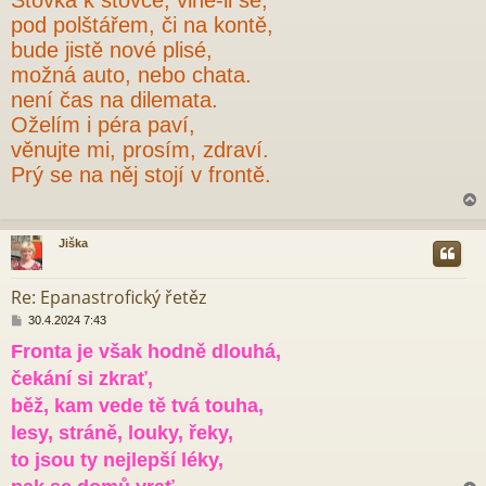
í
s
pod polštářem, či na kontě,
p
bude jistě nové plisé,
ě
v
možná auto, nebo chata.
e
není čas na dilemata.
k
Oželím i péra paví,
věnujte mi, prosím, zdraví.
Prý se na něj stojí v frontě.
Jiška
r
Re: Epanastrofický řetěz
P
30.4.2024 7:43
ř
Fronta je však hodně dlouhá,
í
s
čekání si zkrať,
p
ě
běž, kam vede tě tvá touha,
v
lesy, stráně, louky, řeky,
e
k
to jsou ty nejlepší léky,