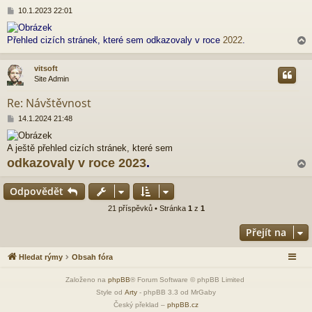
P
10.1.2023 22:01
ř
í
Přehled cizích stránek, které sem odkazovaly v roce
2022
.
s
p
ě
vitsoft
v
Site Admin
e
r
k
Re: Návštěvnost
P
14.1.2024 21:48
ř
í
A ještě přehled cizích stránek, které sem
s
p
odkazovaly v roce 2023
.
ě
v
Odpovědět
e
k
r
21 příspěvků • Stránka
1
z
1
Přejít na
Hledat rýmy
Obsah fóra
Založeno na
phpBB
® Forum Software © phpBB Limited
Style od
Arty
- phpBB 3.3 od MrGaby
Český překlad –
phpBB.cz