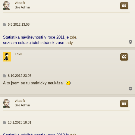
vitsoft
v
Site Admin
e
r
k
P
5.5.2012 13:08
ř
í
Statistika návštěvnosti v roce 2011 je
zde
,
s
p
seznam odkazujících stránek zase
tady
.
ě
v
PSIII
e
k
r
P
8.10.2012 23:07
ř
A to jsem se tu prakticky neukázal.
í
s
p
ě
vitsoft
v
Site Admin
e
r
k
P
13.1.2013 18:31
ř
í