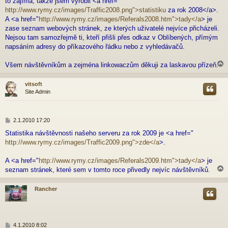
to zajímá, takže jsem vyrobil <a href="
s
p
http://www.rymy.cz/images/Traffic2008.png">statistiku
za rok 2008</a>.
ě
A <a href="
http://www.rymy.cz/images/Referals2008.htm">tady</a
> je
v
zase seznam webových stránek, ze kterých uživatelé nejvíce přicházeli.
e
Nejsou tam samozřejmě ti, kteří přišli přes odkaz v Oblíbených, přímým
k
napsáním adresy do příkazového řádku nebo z vyhledávačů.
Všem návštěvníkům a zejména linkowaczům děkuji za laskavou přízeň.
vitsoft
Site Admin
r
P
2.1.2010 17:20
ř
Statistika návštěvnosti našeho serveru za rok 2009 je <a href="
í
http://www.rymy.cz/images/Traffic2009.png">zde</a
>.
s
p
ě
A <a href="
http://www.rymy.cz/images/Referals2009.htm">tady</a
> je
v
seznam stránek, které sem v tomto roce přivedly nejvíc návštěvníků.
e
k
Rancher
r
P
4.1.2010 8:02