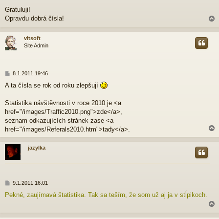
ř
Gratuluji!
í
Opravdu dobrá čísla!
s
p
ě
vitsoft
v
Site Admin
e
r
k
P
8.1.2011 19:46
ř
A ta čísla se rok od roku zlepšují
í
s
p
Statistika návštěvnosti v roce 2010 je <a
ě
href="/images/Traffic2010.png">zde</a>,
v
seznam odkazujících stránek zase <a
e
href="/images/Referals2010.htm">tady</a>.
k
jazylka
r
P
9.1.2011 16:01
ř
Pekné, zaujímavá štatistika. Tak sa teším, že som už aj ja v stĺpikoch.
í
s
p
ě