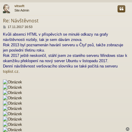
e
vitsoft
k
Site Admin
r
Re: Návštěvnost
P
17.11.2017 16:53
ř
Kvůli absenci HTML v příspěvcích se minulé odkazy na grafy
í
návštěvnosti rozbily, tak je sem dávám znova.
s
p
Rok 2013 byl poznamenán havárií serveru u Čtyř psů, takže zobrazuje
ě
jen poslední třetinu roku.
v
Rok 2017 ještě neskončil, stáhl jsem ze starého serveru Windows stav k
e
okamžiku překlopení na nový server Ubuntu v listopadu 2017.
k
Denní návštěvnost veršovacího slovníku se také počítá na serveru
toplist.cz
.