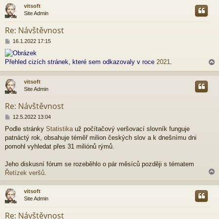
v
vitsoft
e
Site Admin
k
r
Re: Návštěvnost
P
16.1.2022 17:15
ř
í
Přehled cizích stránek, které sem odkazovaly v roce
2021
.
s
p
ě
vitsoft
v
Site Admin
e
r
k
Re: Návštěvnost
P
12.5.2022 13:04
ř
Podle stránky
Statistika
už počítačový veršovací slovník funguje
í
patnáctý rok, obsahuje téměř milion českých slov a k dnešnímu dni
s
p
pomohl vyhledat přes 31 miliónů rýmů.
ě
v
Jeho diskusní fórum se rozeběhlo o pár měsíců později s tématem
e
Řetízek veršů
.
k
vitsoft
Site Admin
r
Re: Návštěvnost