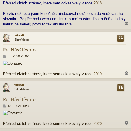
Přehled cizích stránek, které sem odkazovaly v roce
2018
.
s
p
ě
Po víc než roce jsem konečně zaindexoval nová slova do veršovacího
v
slovníku. Po přechodu webu na Linux to teď musím dělat ručně a indexy
e
nahrát na server, proto to tak dlouho trvá.
k
vitsoft
Site Admin
r
Re: Návštěvnost
P
6.1.2020 23:02
ř
í
s
p
Přehled cizích stránek, které sem odkazovaly v roce
2019
.
ě
v
vitsoft
e
Site Admin
k
r
Re: Návštěvnost
P
13.1.2021 18:33
ř
í
s
p
Přehled cizích stránek, které sem odkazovaly v roce
2020
.
ě