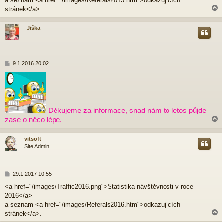
a seznam <a href="/images/Referals2015.htm">odkazujících
ě
stránek</a>.
v
e
Jiška
k
r
P
9.1.2016 20:02
ř
í
s
p
ě
v
Děkujeme za informace, snad nám to letos půjde
e
zase o něco lépe.
k
vitsoft
Site Admin
r
P
29.1.2017 10:55
ř
<a href="/images/Traffic2016.png">Statistika návštěvnosti v roce
í
2016</a>
s
p
a seznam <a href="/images/Referals2016.htm">odkazujících
ě
stránek</a>.
v