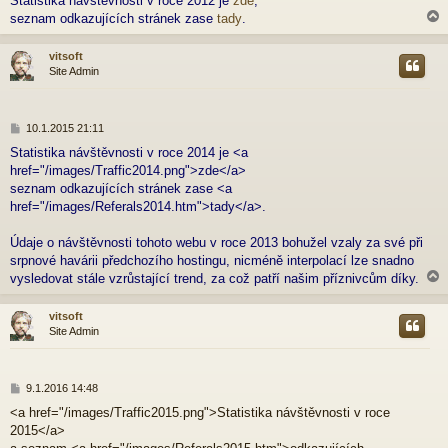
Statistika návštěvnosti v roce 2012 je
zde
,
s
p
seznam odkazujících stránek zase
tady
.
ě
v
vitsoft
e
Site Admin
k
r
P
10.1.2015 21:11
ř
Statistika návštěvnosti v roce 2014 je <a
í
href="/images/Traffic2014.png">zde</a>
s
p
seznam odkazujících stránek zase <a
ě
href="/images/Referals2014.htm">tady</a>.
v
e
Údaje o návštěvnosti tohoto webu v roce 2013 bohužel vzaly za své při
k
srpnové havárii předchozího hostingu, nicméně interpolací lze snadno
vysledovat stále vzrůstající trend, za což patří našim příznivcům díky.
vitsoft
Site Admin
r
P
9.1.2016 14:48
ř
<a href="/images/Traffic2015.png">Statistika návštěvnosti v roce
í
2015</a>
s
p