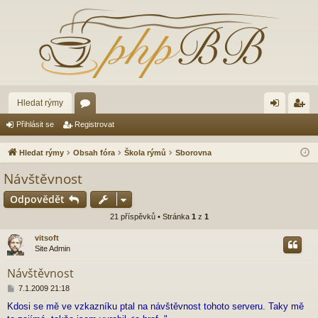
Hledat rýmy
ór
řih
eg
Přihlásit se
Registrovat
a
lá
ist
Hledat rýmy
Obsah fóra
Škola rýmů
Sborovna
sit
ro
Návštěvnost
se
va
Odpovědět
t
21 příspěvků • Stránka
1
z
1
vitsoft
Site Admin
Návštěvnost
P
7.1.2009 21:18
ř
Kdosi se mě ve vzkazníku ptal na návštěvnost tohoto serveru. Taky mě
í