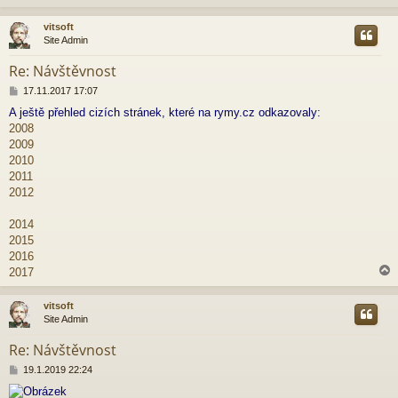
vitsoft
Site Admin
r
Re: Návštěvnost
P
17.11.2017 17:07
ř
A ještě přehled cizích stránek, které na rymy.cz odkazovaly:
í
2008
s
p
2009
ě
2010
v
2011
e
2012
k
2014
2015
2016
2017
vitsoft
Site Admin
r
Re: Návštěvnost
P
19.1.2019 22:24
ř
í