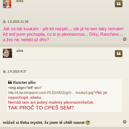
Jiška
r
P
1.9.2015 21:28
ř
Jak se tak koukám - pět let nazpět..., tak já ho tam taky nemám!
í
Až teď jsem pochopila, co to je pleonasmus... Díky, Ranchere...,
s
p
a žes nic neřekl už dřív?
ě
v
ašek
e
k
r
P
2.9.2015 8:37
ř
í
Rancher píše:
s
<img align="left" src="
p
Nic jsi
http://4.bp.blogspot.com/-fTLE0XIDZzg/U ... houby3.jpg
">
ě
nepochopil, ašeku.
v
e
Nemáš tam ani jediný malinký pleonasmíčeček.
k
TAK PROČ TO CPEŠ SEM?
můžeš si třeba myslet, že jsem tě chtěl nasrat