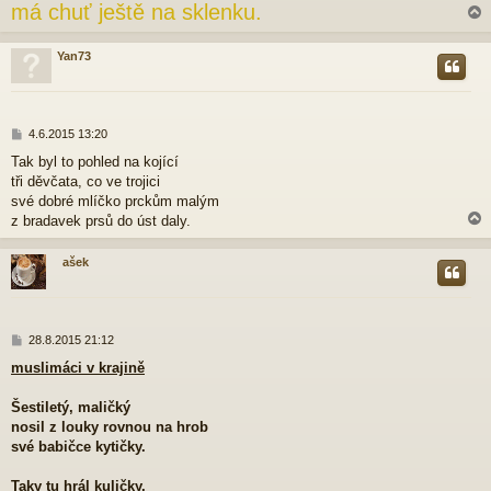
má chuť ještě na sklenku.
k
Yan73
r
P
4.6.2015 13:20
ř
Tak byl to pohled na kojící
í
tři děvčata, co ve trojici
s
p
své dobré mlíčko prckům malým
ě
z bradavek prsů do úst daly.
v
e
ašek
k
r
P
28.8.2015 21:12
ř
muslimáci v krajině
í
s
p
Šestiletý, maličký
ě
nosil z louky rovnou na hrob
v
své babičce kytičky.
e
k
Taky tu hrál kuličky,