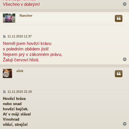
Všechno v dobrým!
s
p
ě
Rancher
v
e
r
k
P
11.11.2015 11:37
ř
Neměl jsem hovězí krávu
í
s poledním obědem jísti!
s
p
Nejsem prý v zákonném právu,
ě
Žalují červoví hlísti.
v
e
k
ašek
r
P
11.11.2015 21:19
ř
Hovězí kráva
í
nebo snad
s
p
hovězí bejček.
ě
Ať v máji sláva!
v
Vinohrad
e
vítězí, strejče!
k