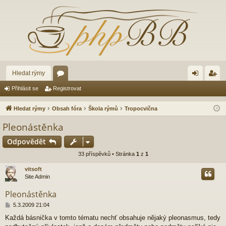
Hledat rýmy
ór
řih
eg
Přihlásit se
Registrovat
a
lá
ist
Hledat rýmy
Obsah fóra
Škola rýmů
Tropocvična
sit
ro
Pleonástěnka
se
va
Odpovědět
t
33 příspěvků • Stránka
1
z
1
vitsoft
Site Admin
Pleonástěnka
P
5.3.2009 21:04
ř
Každá básnička v tomto tématu nechť obsahuje nějaký pleonasmus, tedy
í