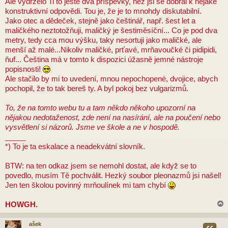
Ale vydrželo Ti to ještě dva příspěvky, než jsi se dobral k nějaké
konstruktivní odpovědi. Tou je, že je to mnohdy diskutabilní.
Jako otec a dědeček, stejně jako češtinář, např. šest let a
maličkého neztotožňuji, maličký je šestiměsíční... Co je pod dva
metry, tedy cca mou výšku, taky nesortuji jako maličké, ale
menší až malé...Nikoliv maličké, prťavé, mrňavoučké či pidipidi,
ňuf... Čeština má v tomto k dispozici úžasně jemné nástroje
popisnosti!
Ale stačilo by mi to uvedení, mnou nepochopené, dvojice, abych
pochopil, že to tak bereš ty. A byl pokoj bez vulgarizmů.
To, že na tomto webu tu a tam někdo někoho upozorní na
nějakou nedotaženost, zde není na nasírání, ale na poučení nebo
vysvětlení si názorů. Jsme ve škole a ne v hospodě.
_____
*) To je ta eskalace a neadekvátní slovník.
BTW: na ten odkaz jsem se nemohl dostat, ale když se to
povedlo, musím Tě pochválit. Hezký soubor pleonazmů jsi našel!
Jen ten školou povinný mrňoulínek mi tam chybí
HOWGH.
ašek