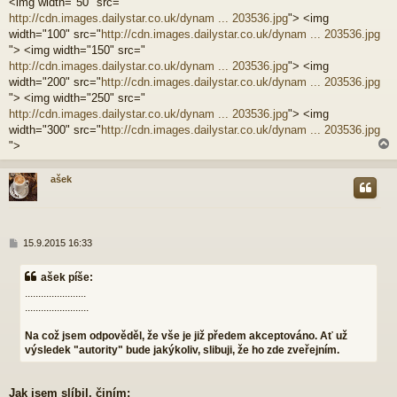
<img width="50" src="
e
http://cdn.images.dailystar.co.uk/dynam ... 203536.jpg
"> <img
k
width="100" src="
http://cdn.images.dailystar.co.uk/dynam ... 203536.jpg
"> <img width="150" src="
http://cdn.images.dailystar.co.uk/dynam ... 203536.jpg
"> <img
width="200" src="
http://cdn.images.dailystar.co.uk/dynam ... 203536.jpg
"> <img width="250" src="
http://cdn.images.dailystar.co.uk/dynam ... 203536.jpg
"> <img
width="300" src="
http://cdn.images.dailystar.co.uk/dynam ... 203536.jpg
">
ašek
r
P
15.9.2015 16:33
ř
í
ašek píše:
s
.......................
p
........................
ě
v
e
Na což jsem odpověděl, že vše je již předem akceptováno. Ať už
k
výsledek "autority" bude jakýkoliv, slibuji, že ho zde zveřejním.
Jak jsem slíbil, činím: