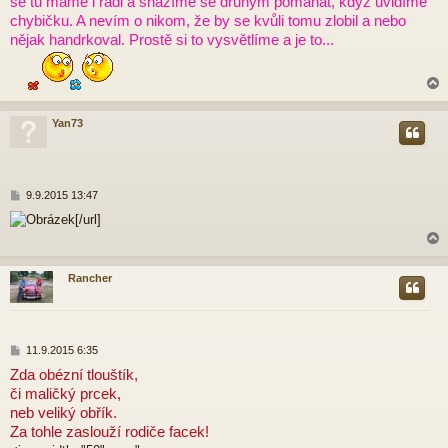
se tu máme i rádi a snažíme se druhým pomáhat, když uvidíme
ě
chybičku. A nevím o nikom, že by se kvůli tomu zlobil a nebo
v
nějak handrkoval. Prostě si to vysvětlíme a je to...
e
k
Yan73
r
P
9.9.2015 13:47
ř
[/url]
í
s
p
ě
Rancher
v
e
r
k
P
11.9.2015 6:35
ř
Zda obézní tlouštík,
í
či maličký prcek,
s
p
neb veliký obřík.
ě
Za tohle zaslouží rodiče facek!
v