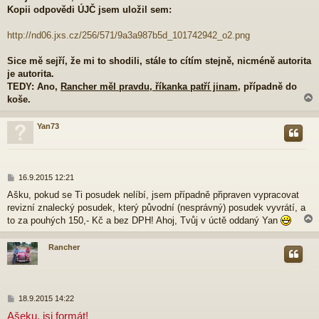
Kopii odpovědi ÚJČ jsem uložil sem:
http://nd06.jxs.cz/256/571/9a3a987b5d_101742942_o2.png
Sice mě sejří, že mi to shodili, stále to cítím stejně, nicméně autorita
je autorita.
TEDY: Ano,
Rancher měl pravdu, říkanka patří jinam
, případně do
koše.
Yan73
r
P
16.9.2015 12:21
ř
Ašku, pokud se Ti posudek nelíbí, jsem případně připraven vypracovat
í
revizní znalecký posudek, který původní (nesprávný) posudek vyvrátí, a
s
p
to za pouhých 150,- Kč a bez DPH! Ahoj, Tvůj v úctě oddaný Yan
ě
v
Rancher
e
k
r
P
18.9.2015 14:22
ř
Ašeku, jsi formát!
í