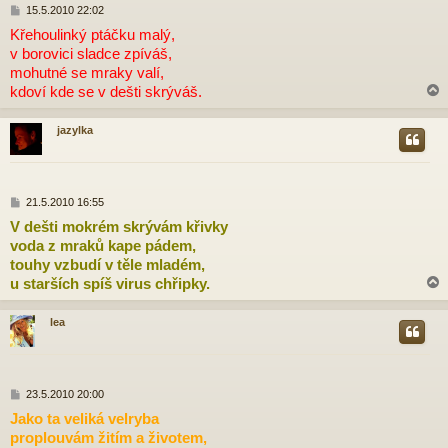
P
15.5.2010 22:02
ř
Křehoulinký ptáčku malý,
í
v borovici sladce zpíváš,
s
p
mohutné se mraky valí,
ě
kdoví kde se v dešti skrýváš.
v
e
k
jazylka
r
P
21.5.2010 16:55
ř
V dešti mokrém skrývám křivky
í
voda z mraků kape pádem,
s
p
touhy vzbudí v těle mladém,
ě
u starších spíš virus chřipky.
v
e
k
lea
r
P
23.5.2010 20:00
ř
Jako ta veliká velryba
í
proplouvám žitím a životem,
s