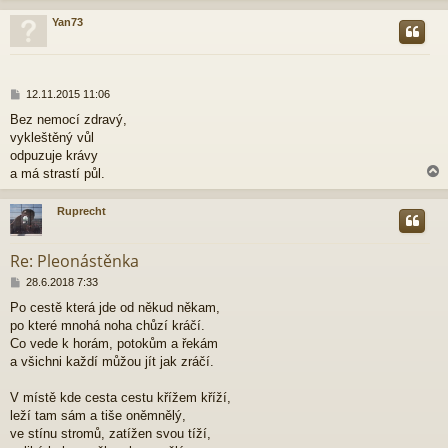
Yan73
r
P
12.11.2015 11:06
ř
Bez nemocí zdravý,
í
vykleštěný vůl
s
p
odpuzuje krávy
ě
a má strastí půl.
v
e
Ruprecht
k
r
Re: Pleonástěnka
P
28.6.2018 7:33
ř
Po cestě která jde od někud někam,
í
po které mnohá noha chůzí kráčí.
s
p
Co vede k horám, potokům a řekám
ě
a všichni každí můžou jít jak zráčí.
v
e
V místě kde cesta cestu křížem kříží,
k
leží tam sám a tiše oněmnělý,
ve stínu stromů, zatížen svou tíží,