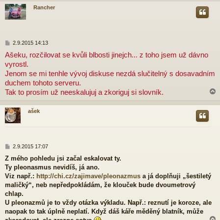
Rancher
r
P
2.9.2015 14:13
ř
Ašeku, rozčilovat se kvůli blbosti jinejch... z toho jsem už dávno
í
vyrostl.
s
p
Jenom se mi tenhle vývoj diskuse nezdá slučitelný s dosavadním
ě
duchem tohoto serveru.
v
Tak to prosím už neeskalujuj a zkoriguj si slovník.
e
k
ašek
r
P
2.9.2015 17:07
ř
Z mého pohledu jsi začal eskalovat ty.
í
Ty pleonasmus nevidíš, já ano.
s
p
Viz např.:
http://chi.cz/zajimave/pleonazmus
a já doplňuji „šestiletý
ě
maličký“, neb nepředpokládám, že klouček bude dvoumetrový
v
chlap.
e
U pleonazmů je to vždy otázka výkladu. Např.: reznutí je koroze, ale
k
naopak to tak úplně neplatí. Když dáš káře měděný blatník, může