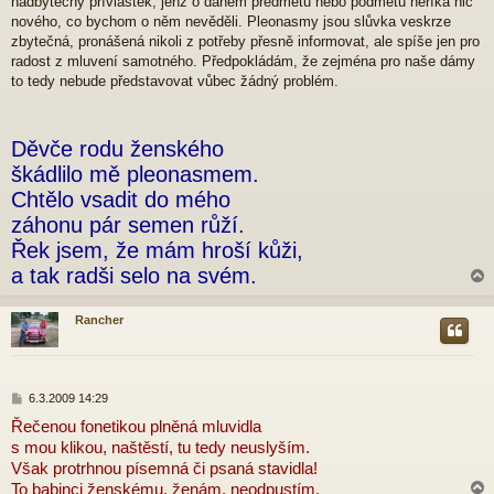
nadbytečný přívlastek, jenž o daném předmětu nebo podmětu neříká nic
s
p
nového, co bychom o něm nevěděli. Pleonasmy jsou slůvka veskrze
ě
zbytečná, pronášená nikoli z potřeby přesně informovat, ale spíše jen pro
v
radost z mluvení samotného. Předpokládám, že zejména pro naše dámy
e
to tedy nebude představovat vůbec žádný problém.
k
Děvče rodu ženského
škádlilo mě pleonasmem.
Chtělo vsadit do mého
záhonu pár semen růží.
Řek jsem, že mám hroší kůži,
a tak radši selo na svém.
Rancher
r
P
6.3.2009 14:29
ř
Řečenou fonetikou plněná mluvidla
í
s mou klikou, naštěstí, tu tedy neuslyším.
s
p
Však protrhnou písemná či psaná stavidla!
ě
To babinci ženskému, ženám, neodpustím.