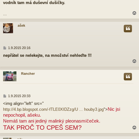
vodník tam má duševní dušičky.
...
ašek
r
P
1.9.2015 20:16
ř
nepřátel se nelekejte, na množství nehleďte !!!
í
s
p
ě
Rancher
v
e
r
k
P
1.9.2015 20:33
ř
<img align="left" src="
í
Nic jsi
http://4.bp.blogspot.com/-fTLE0XIDZzg/U ... houby3.jpg
">
s
p
nepochopil, ašeku.
ě
Nemáš tam ani jediný malinký pleonasmíčeček.
v
TAK PROČ TO CPEŠ SEM?
e
k