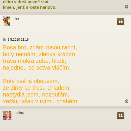
cítím v duši pevně stát
kmen, jenž sroste nanovo.
lea
r
P
9.5.2010 21:18
ř
Bosa brouzdám rosou ranní,
í
s
boty nemám, zlehka kráčím,
p
tráva mokrá zebe, hladí,
ě
v
najednou se sotva vláčím.
e
k
Boty dvě já obouvám,
ze zimy se třesu chladem,
nastydlá jsem, nezoufám,
veršuji však v rytmu chabém.
Jiška
r