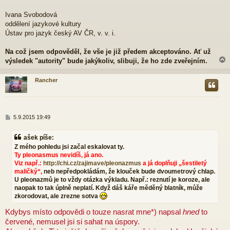
Ivana Svobodová
oddělení jazykové kultury
Ústav pro jazyk český AV ČR, v. v. i.
Na což jsem odpověděl, že vše je již předem akceptováno. Ať už
výsledek "autority" bude jakýkoliv, slibuji, že ho zde zveřejním.
Rancher
r
P
5.9.2015 19:49
ř
í
ašek píše:
s
Z mého pohledu jsi začal eskalovat ty.
p
Ty pleonasmus nevidíš, já ano.
ě
Viz např.:
http://chi.cz/zajimave/pleonazmus
a já doplňuji „šestiletý
v
e
maličký“,
neb nepředpokládám, že klouček bude dvoumetrový chlap.
k
U pleonazmů je to vždy otázka výkladu. Např.: reznutí je koroze, ale
naopak to tak úplně neplatí. Když dáš káře měděný blatník, může
zkorodovat, ale zrezne sotva
Kdybys místo odpovědi o touze nasrat mne*) napsal
hned
to
červené, nemusel jsi si sahat na úspory.