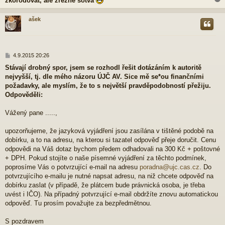
zkorodovat, ale zrezne sotva
ašek
r
P
4.9.2015 20:26
ř
Stávají drobný spor, jsem se rozhodl řešit dotázáním k autoritě
í
nejvyšší, tj. dle mého názoru ÚJČ AV. Sice mě se*ou finančními
s
p
požadavky, ale myslím, že to s největší pravděpodobností přežiju.
ě
Odpověděli:
v
e
Vážený pane .....,
k
upozorňujeme, že jazyková vyjádření jsou zasílána v tištěné podobě na
dobírku, a to na adresu, na kterou si tazatel odpověď přeje doručit. Cenu
odpovědi na Váš dotaz bychom předem odhadovali na 300 Kč + poštovné
+ DPH. Pokud stojíte o naše písemné vyjádření za těchto podmínek,
poprosíme Vás o potvrzující e-mail na adresu
poradna@ujc.cas.cz
. Do
potvrzujícího e-mailu je nutné napsat adresu, na niž chcete odpověď na
dobírku zaslat (v případě, že plátcem bude právnická osoba, je třeba
uvést i IČO). Na případný potvrzující e-mail obdržíte znovu automatickou
odpověď. Tu prosím považujte za bezpředmětnou.
S pozdravem