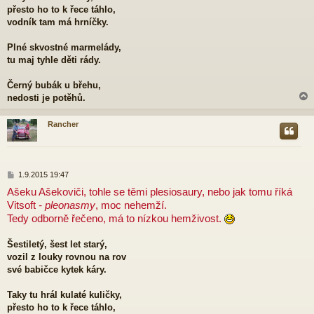
přesto ho to k řece táhlo,
vodník tam má hrníčky.
Plné skvostné marmelády,
tu maj tyhle děti rády.
Černý bubák u břehu,
nedosti je potěhů.
Rancher
r
P
1.9.2015 19:47
ř
Ašeku Ašekoviči, tohle se těmi plesiosaury, nebo jak tomu říká
í
Vitsoft
- pleonasmy
, moc nehemží.
s
p
Tedy odborně řečeno, má to nízkou hemživost.
ě
v
Šestiletý, šest let starý,
e
vozil z louky rovnou na rov
k
své babičce kytek káry.
Taky tu hrál kulaté kuličky,
přesto ho to k řece táhlo,