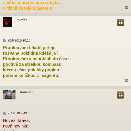
p
smůla ta přede mnou uhýbá,
ě
drtím ji veselým jásotem.
v
e
k
jazylka
r
P
28.6.2010 20:18
ř
Proplouvám tekuté peřeje,
í
rozvaha poklidná kdeže je?
s
p
Proplouvám v minutách do času
ě
poctivě za střelkou kompasu,
v
kterou však polehky popletu
e
polární kuličkou z magentu.
k
Rancher
r
P
2.7.2010 7:43
ř
Hovězí kráva,
í
nová novinka.
s
p