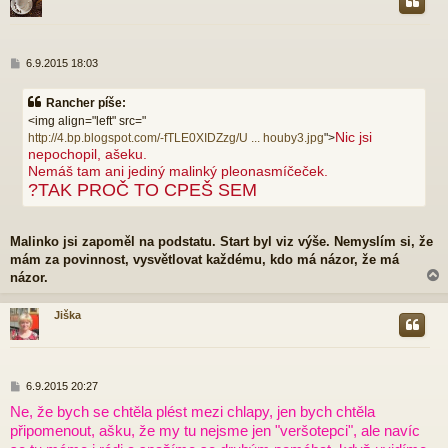
r
P
6.9.2015 18:03
ř
í
Rancher píše:
s
<img align="left" src="
p
Nic jsi
http://4.bp.blogspot.com/-fTLE0XIDZzg/U ... houby3.jpg
">
ě
nepochopil, ašeku.
v
e
Nemáš tam ani jediný malinký pleonasmíčeček.
k
?TAK PROČ TO CPEŠ SEM
Malinko jsi zapoměl na podstatu. Start byl viz výše. Nemyslím si, že
mám za povinnost, vysvětlovat každému, kdo má názor, že má
názor.
Jiška
r
P
6.9.2015 20:27
ř
Ne, že bych se chtěla plést mezi chlapy, jen bych chtěla
í
připomenout, ašku, že my tu nejsme jen "veršotepci", ale navíc
s
p