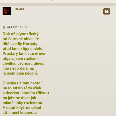
v
e
k
jazylka
r
P
24.4.2010 15:55
ř
Rok už plyne třicátý
í
od čarovné chvíle té -
s
p
dítě svedly Karpaty
ě
před kmen lípy staleté.
v
Prastarý kmen ze dřeva
e
objala jsem ručkami,
k
chvilka, věčnost, úleva,
lípa něco dala mi,
já jsem dala něco jí.
Dneska už tam nestojí,
na to místo ráda však
s dcerkou chodím tříletou
na jaře se dívat jak
mladé lipky rozkvetou.
A osud když odevšad
střílí ocel kovovou,