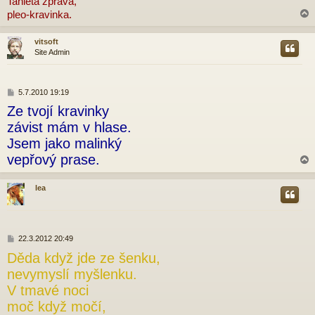
Tahleta zpráva,
ě
pleo-kravinka.
v
e
k
vitsoft
Site Admin
r
P
5.7.2010 19:19
ř
Ze tvojí kravinky
í
s
závist mám v hlase.
p
Jsem jako malinký
ě
v
vepřový prase.
e
k
lea
r
P
22.3.2012 20:49
ř
Děda když jde ze šenku,
í
s
nevymyslí myšlenku.
p
V tmavé noci
ě
v
moč když močí,
e