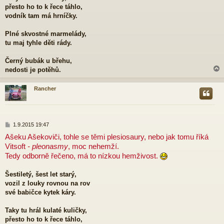
přesto ho to k řece táhlo,
vodník tam má hrníčky.
Plné skvostné marmelády,
tu maj tyhle děti rády.
Černý bubák u břehu,
nedosti je potěhů.
Rancher
r
P
1.9.2015 19:47
ř
Ašeku Ašekoviči, tohle se těmi plesiosaury, nebo jak tomu říká
í
Vitsoft
- pleonasmy
, moc nehemží.
s
p
Tedy odborně řečeno, má to nízkou hemživost.
ě
v
Šestiletý, šest let starý,
e
vozil z louky rovnou na rov
k
své babičce kytek káry.
Taky tu hrál kulaté kuličky,
přesto ho to k řece táhlo,