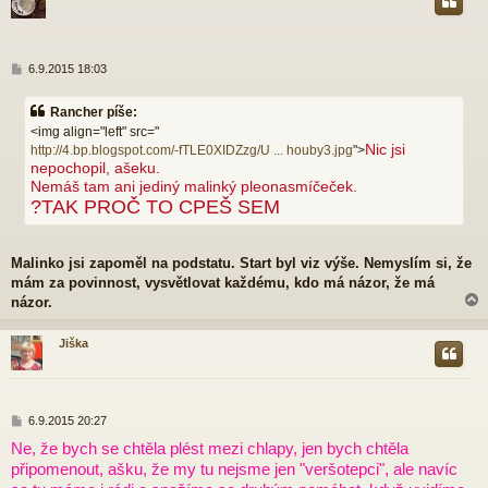
r
P
6.9.2015 18:03
ř
í
Rancher píše:
s
<img align="left" src="
p
Nic jsi
http://4.bp.blogspot.com/-fTLE0XIDZzg/U ... houby3.jpg
">
ě
nepochopil, ašeku.
v
e
Nemáš tam ani jediný malinký pleonasmíčeček.
k
?TAK PROČ TO CPEŠ SEM
Malinko jsi zapoměl na podstatu. Start byl viz výše. Nemyslím si, že
mám za povinnost, vysvětlovat každému, kdo má názor, že má
názor.
Jiška
r
P
6.9.2015 20:27
ř
Ne, že bych se chtěla plést mezi chlapy, jen bych chtěla
í
připomenout, ašku, že my tu nejsme jen "veršotepci", ale navíc
s
p