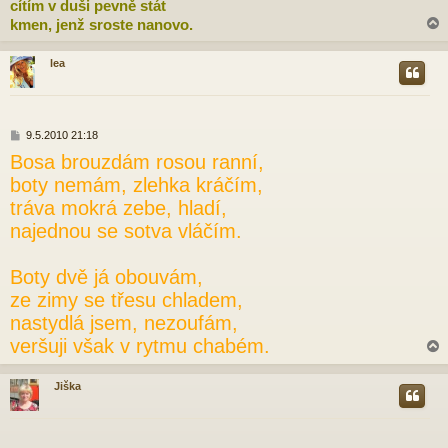
cítím v duši pevně stát
kmen, jenž sroste nanovo.
lea
r
P
9.5.2010 21:18
ř
Bosa brouzdám rosou ranní,
í
s
boty nemám, zlehka kráčím,
p
tráva mokrá zebe, hladí,
ě
v
najednou se sotva vláčím.
e
k
Boty dvě já obouvám,
ze zimy se třesu chladem,
nastydlá jsem, nezoufám,
veršuji však v rytmu chabém.
Jiška
r