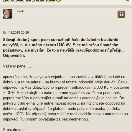
zkorodovat, ale zrezne sotva
ašek
r
P
4.9.2015 20:26
ř
Stávají drobný spor, jsem se rozhodl řešit dotázáním k autoritě
í
nejvyšší, tj. dle mého názoru ÚJČ AV. Sice mě se*ou finančními
s
p
požadavky, ale myslím, že to s největší pravděpodobností přežiju.
ě
Odpověděli:
v
e
Vážený pane .....,
k
upozorňujeme, že jazyková vyjádření jsou zasílána v tištěné podobě na
dobírku, a to na adresu, na kterou si tazatel odpověď přeje doručit. Cenu
odpovědi na Váš dotaz bychom předem odhadovali na 300 Kč + poštovné
+ DPH. Pokud stojíte o naše písemné vyjádření za těchto podmínek,
poprosíme Vás o potvrzující e-mail na adresu
poradna@ujc.cas.cz
. Do
potvrzujícího e-mailu je nutné napsat adresu, na niž chcete odpověď na
dobírku zaslat (v případě, že plátcem bude právnická osoba, je třeba
uvést i IČO). Na případný potvrzující e-mail obdržíte znovu automatickou
odpověď. Tu prosím považujte za bezpředmětnou.
S pozdravem