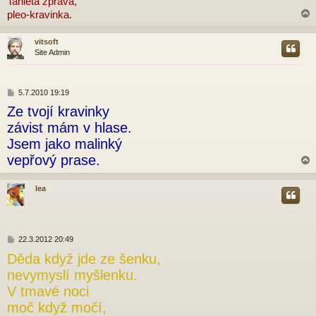
Tahleta zpráva,
ě
pleo-kravinka.
v
e
k
vitsoft
Site Admin
r
P
5.7.2010 19:19
ř
Ze tvojí kravinky
í
s
závist mám v hlase.
p
Jsem jako malinký
ě
v
vepřový prase.
e
k
lea
r
P
22.3.2012 20:49
ř
Děda když jde ze šenku,
í
s
nevymyslí myšlenku.
p
V tmavé noci
ě
v
moč když močí,
e