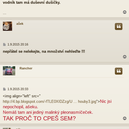
vodník tam má duševní dušičky.
...
ašek
r
P
1.9.2015 20:16
ř
nepřátel se nelekejte, na množství nehleďte !!!
í
s
p
ě
Rancher
v
e
r
k
P
1.9.2015 20:33
ř
<img align="left" src="
í
Nic jsi
http://4.bp.blogspot.com/-fTLE0XIDZzg/U ... houby3.jpg
">
s
p
nepochopil, ašeku.
ě
Nemáš tam ani jediný malinký pleonasmíčeček.
v
TAK PROČ TO CPEŠ SEM?
e
k