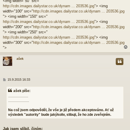
<img width="50" src="
e
http://cdn.images.dailystar.co.uk/dynam ... 203536.jpg
"> <img
k
width="100" src="
http://cdn.images.dailystar.co.uk/dynam ... 203536.jpg
"> <img width="150" src="
http://cdn.images.dailystar.co.uk/dynam ... 203536.jpg
"> <img
width="200" src="
http://cdn.images.dailystar.co.uk/dynam ... 203536.jpg
"> <img width="250" src="
http://cdn.images.dailystar.co.uk/dynam ... 203536.jpg
"> <img
width="300" src="
http://cdn.images.dailystar.co.uk/dynam ... 203536.jpg
">
ašek
r
P
15.9.2015 16:33
ř
í
ašek píše:
s
.......................
p
........................
ě
v
e
Na což jsem odpověděl, že vše je již předem akceptováno. Ať už
k
výsledek "autority" bude jakýkoliv, slibuji, že ho zde zveřejním.
Jak jsem slíbil, činím: