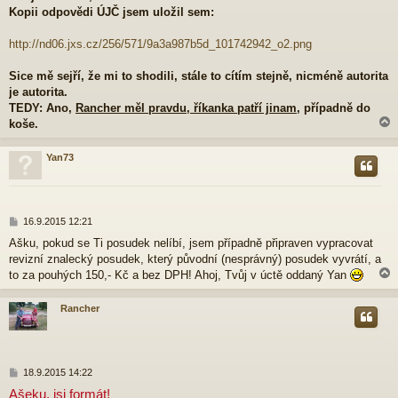
Kopii odpovědi ÚJČ jsem uložil sem:
http://nd06.jxs.cz/256/571/9a3a987b5d_101742942_o2.png
Sice mě sejří, že mi to shodili, stále to cítím stejně, nicméně autorita
je autorita.
TEDY: Ano,
Rancher měl pravdu, říkanka patří jinam
, případně do
koše.
Yan73
r
P
16.9.2015 12:21
ř
Ašku, pokud se Ti posudek nelíbí, jsem případně připraven vypracovat
í
revizní znalecký posudek, který původní (nesprávný) posudek vyvrátí, a
s
p
to za pouhých 150,- Kč a bez DPH! Ahoj, Tvůj v úctě oddaný Yan
ě
v
Rancher
e
k
r
P
18.9.2015 14:22
ř
Ašeku, jsi formát!
í