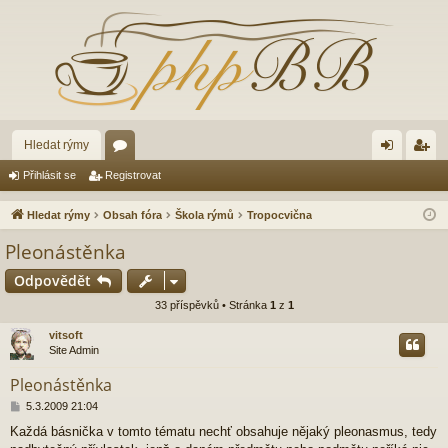
Hledat rýmy
ór
řih
eg
Přihlásit se
Registrovat
a
lá
ist
Hledat rýmy
Obsah fóra
Škola rýmů
Tropocvična
sit
ro
Pleonástěnka
se
va
Odpovědět
t
33 příspěvků • Stránka
1
z
1
vitsoft
Site Admin
Pleonástěnka
P
5.3.2009 21:04
ř
Každá básnička v tomto tématu nechť obsahuje nějaký pleonasmus, tedy
í