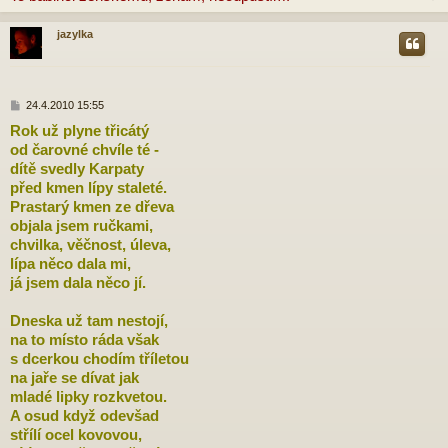
v
e
k
jazylka
r
P
24.4.2010 15:55
ř
Rok už plyne třicátý
í
od čarovné chvíle té -
s
p
dítě svedly Karpaty
ě
před kmen lípy staleté.
v
Prastarý kmen ze dřeva
e
objala jsem ručkami,
k
chvilka, věčnost, úleva,
lípa něco dala mi,
já jsem dala něco jí.
Dneska už tam nestojí,
na to místo ráda však
s dcerkou chodím tříletou
na jaře se dívat jak
mladé lipky rozkvetou.
A osud když odevšad
střílí ocel kovovou,