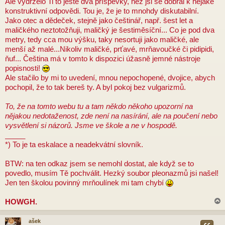
Ale vydrželo Ti to ještě dva příspěvky, než jsi se dobral k nějaké
konstruktivní odpovědi. Tou je, že je to mnohdy diskutabilní.
Jako otec a dědeček, stejně jako češtinář, např. šest let a
maličkého neztotožňuji, maličký je šestiměsíční... Co je pod dva
metry, tedy cca mou výšku, taky nesortuji jako maličké, ale
menší až malé...Nikoliv maličké, prťavé, mrňavoučké či pidipidi,
ňuf... Čeština má v tomto k dispozici úžasně jemné nástroje
popisnosti!
Ale stačilo by mi to uvedení, mnou nepochopené, dvojice, abych
pochopil, že to tak bereš ty. A byl pokoj bez vulgarizmů.
To, že na tomto webu tu a tam někdo někoho upozorní na
nějakou nedotaženost, zde není na nasírání, ale na poučení nebo
vysvětlení si názorů. Jsme ve škole a ne v hospodě.
_____
*) To je ta eskalace a neadekvátní slovník.
BTW: na ten odkaz jsem se nemohl dostat, ale když se to
povedlo, musím Tě pochválit. Hezký soubor pleonazmů jsi našel!
Jen ten školou povinný mrňoulínek mi tam chybí
HOWGH.
ašek