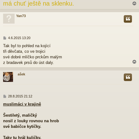
má chuť ještě na sklenku.
k
Yan73
r
P
4.6.2015 13:20
ř
Tak byl to pohled na kojící
í
tři děvčata, co ve trojici
s
p
své dobré mlíčko prckům malým
ě
z bradavek prsů do úst daly.
v
e
ašek
k
r
P
28.8.2015 21:12
ř
muslimáci v krajině
í
s
p
Šestiletý, maličký
ě
nosil z louky rovnou na hrob
v
své babičce kytičky.
e
k
Taky tu hrál kuličky,