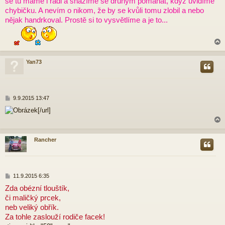
se tu máme i rádi a snažíme se druhým pomáhat, když uvidíme
ě
chybičku. A nevím o nikom, že by se kvůli tomu zlobil a nebo
v
nějak handrkoval. Prostě si to vysvětlíme a je to...
e
k
Yan73
r
P
9.9.2015 13:47
ř
[/url]
í
s
p
ě
Rancher
v
e
r
k
P
11.9.2015 6:35
ř
Zda obézní tlouštík,
í
či maličký prcek,
s
p
neb veliký obřík.
ě
Za tohle zaslouží rodiče facek!
v