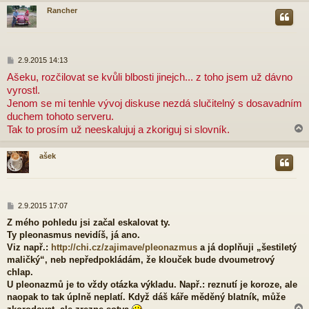
Rancher
r
P
2.9.2015 14:13
ř
Ašeku, rozčilovat se kvůli blbosti jinejch... z toho jsem už dávno
í
vyrostl.
s
p
Jenom se mi tenhle vývoj diskuse nezdá slučitelný s dosavadním
ě
duchem tohoto serveru.
v
Tak to prosím už neeskalujuj a zkoriguj si slovník.
e
k
ašek
r
P
2.9.2015 17:07
ř
Z mého pohledu jsi začal eskalovat ty.
í
Ty pleonasmus nevidíš, já ano.
s
p
Viz např.:
http://chi.cz/zajimave/pleonazmus
a já doplňuji „šestiletý
ě
maličký“, neb nepředpokládám, že klouček bude dvoumetrový
v
chlap.
e
U pleonazmů je to vždy otázka výkladu. Např.: reznutí je koroze, ale
k
naopak to tak úplně neplatí. Když dáš káře měděný blatník, může