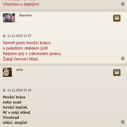
Všechno v dobrým!
s
p
ě
Rancher
v
e
r
k
P
11.11.2015 11:37
ř
Neměl jsem hovězí krávu
í
s poledním obědem jísti!
s
p
Nejsem prý v zákonném právu,
ě
Žalují červoví hlísti.
v
e
k
ašek
r
P
11.11.2015 21:19
ř
Hovězí kráva
í
nebo snad
s
p
hovězí bejček.
ě
Ať v máji sláva!
v
Vinohrad
e
vítězí, strejče!
k