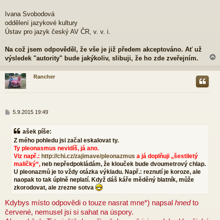
Ivana Svobodová
oddělení jazykové kultury
Ústav pro jazyk český AV ČR, v. v. i.
Na což jsem odpověděl, že vše je již předem akceptováno. Ať už
výsledek "autority" bude jakýkoliv, slibuji, že ho zde zveřejním.
Rancher
r
P
5.9.2015 19:49
ř
í
ašek píše:
s
Z mého pohledu jsi začal eskalovat ty.
p
Ty pleonasmus nevidíš, já ano.
ě
Viz např.:
http://chi.cz/zajimave/pleonazmus
a já doplňuji „šestiletý
v
e
maličký“,
neb nepředpokládám, že klouček bude dvoumetrový chlap.
k
U pleonazmů je to vždy otázka výkladu. Např.: reznutí je koroze, ale
naopak to tak úplně neplatí. Když dáš káře měděný blatník, může
zkorodovat, ale zrezne sotva
Kdybys místo odpovědi o touze nasrat mne*) napsal
hned
to
červené, nemusel jsi si sahat na úspory.