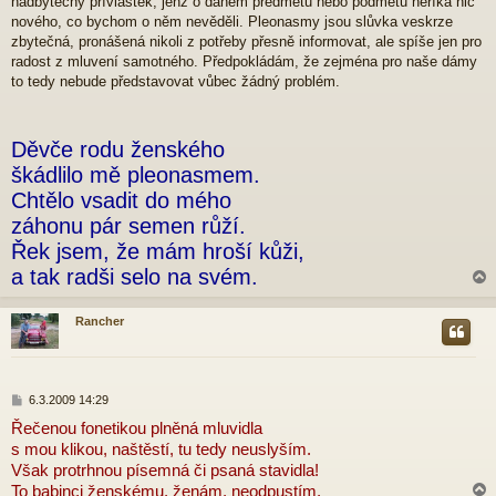
nadbytečný přívlastek, jenž o daném předmětu nebo podmětu neříká nic
s
p
nového, co bychom o něm nevěděli. Pleonasmy jsou slůvka veskrze
ě
zbytečná, pronášená nikoli z potřeby přesně informovat, ale spíše jen pro
v
radost z mluvení samotného. Předpokládám, že zejména pro naše dámy
e
to tedy nebude představovat vůbec žádný problém.
k
Děvče rodu ženského
škádlilo mě pleonasmem.
Chtělo vsadit do mého
záhonu pár semen růží.
Řek jsem, že mám hroší kůži,
a tak radši selo na svém.
Rancher
r
P
6.3.2009 14:29
ř
Řečenou fonetikou plněná mluvidla
í
s mou klikou, naštěstí, tu tedy neuslyším.
s
p
Však protrhnou písemná či psaná stavidla!
ě
To babinci ženskému, ženám, neodpustím.