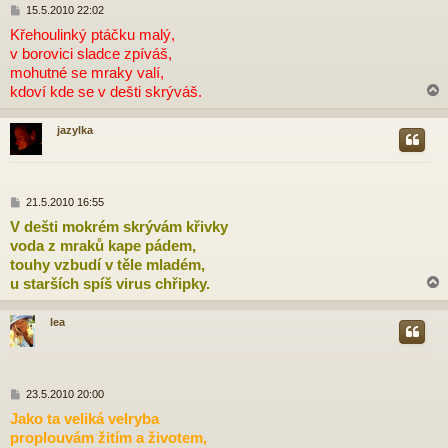
P
15.5.2010 22:02
ř
Křehoulinký ptáčku malý,
í
v borovici sladce zpíváš,
s
p
mohutné se mraky valí,
ě
kdoví kde se v dešti skrýváš.
v
e
k
jazylka
r
P
21.5.2010 16:55
ř
V dešti mokrém skrývám křivky
í
voda z mraků kape pádem,
s
p
touhy vzbudí v těle mladém,
ě
u starších spíš virus chřipky.
v
e
k
lea
r
P
23.5.2010 20:00
ř
Jako ta veliká velryba
í
proplouvám žitím a životem,
s