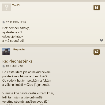
Yan73
r
P
12.11.2015 11:06
ř
Bez nemocí zdravý,
í
vykleštěný vůl
s
p
odpuzuje krávy
ě
a má strastí půl.
v
e
Ruprecht
k
r
Re: Pleonástěnka
P
28.6.2018 7:33
ř
Po cestě která jde od někud někam,
í
po které mnohá noha chůzí kráčí.
s
p
Co vede k horám, potokům a řekám
ě
a všichni každí můžou jít jak zráčí.
v
e
V místě kde cesta cestu křížem kříží,
k
leží tam sám a tiše oněmnělý,
ve stínu stromů, zatížen svou tíží,