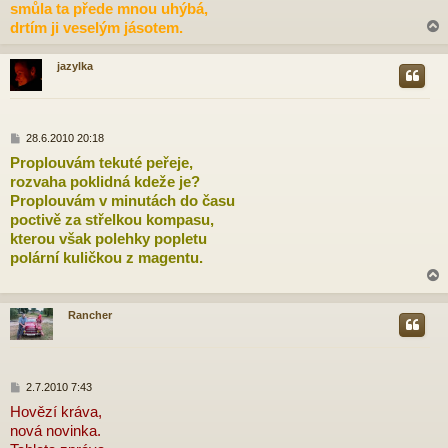
p
smůla ta přede mnou uhýbá,
ě
drtím ji veselým jásotem.
v
e
k
jazylka
r
P
28.6.2010 20:18
ř
Proplouvám tekuté peřeje,
í
rozvaha poklidná kdeže je?
s
p
Proplouvám v minutách do času
ě
poctivě za střelkou kompasu,
v
kterou však polehky popletu
e
polární kuličkou z magentu.
k
Rancher
r
P
2.7.2010 7:43
ř
Hovězí kráva,
í
nová novinka.
s
p