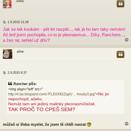
Jiška
r
P
1.9.2015 21:28
ř
Jak se tak koukám - pět let nazpět..., tak já ho tam taky nemám!
í
Až teď jsem pochopila, co to je pleonasmus... Díky, Ranchere...,
s
p
a žes nic neřekl už dřív?
ě
v
ašek
e
k
r
P
2.9.2015 8:37
ř
í
Rancher píše:
s
<img align="left" src="
p
Nic jsi
http://4.bp.blogspot.com/-fTLE0XIDZzg/U ... houby3.jpg
">
ě
nepochopil, ašeku.
v
e
Nemáš tam ani jediný malinký pleonasmíčeček.
k
TAK PROČ TO CPEŠ SEM?
můžeš si třeba myslet, že jsem tě chtěl nasrat