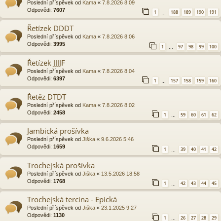
Poslední příspěvek od
Kama
«
7.8.2026 8:09
Odpovědi:
7607
1
188
189
190
191
…
Řetízek DDDT
Poslední příspěvek od
Kama
«
7.8.2026 8:06
Odpovědi:
3995
1
97
98
99
100
…
Řetízek JJJJF
Poslední příspěvek od
Kama
«
7.8.2026 8:04
Odpovědi:
6397
1
157
158
159
160
…
Řetěz DTDT
Poslední příspěvek od
Kama
«
7.8.2026 8:02
Odpovědi:
2458
1
59
60
61
62
…
Jambická prošívka
Poslední příspěvek od
Jiška
«
9.6.2026 5:46
Odpovědi:
1659
1
39
40
41
42
…
Trochejská prošívka
Poslední příspěvek od
Jiška
«
13.5.2026 18:58
Odpovědi:
1768
1
42
43
44
45
…
Trochejská tercina - Epická
Poslední příspěvek od
Jiška
«
23.1.2025 9:27
Odpovědi:
1130
1
26
27
28
29
…