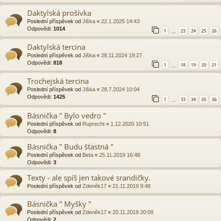
Daktylská prošívka
Poslední příspěvek od
Jiška
«
22.1.2025 14:43
Odpovědi:
1014
1
23
24
25
26
…
Daktylská tercina
Poslední příspěvek od
Jiška
«
28.11.2024 19:27
Odpovědi:
818
1
18
19
20
21
…
Trochejská tercina
Poslední příspěvek od
Jiška
«
28.7.2024 10:04
Odpovědi:
1425
1
33
34
35
36
…
Básnička " Bylo vedro "
Poslední příspěvek od
Ruprecht
«
1.12.2020 10:51
Odpovědi:
8
Básnička " Budu šťastná "
Poslední příspěvek od
Beta
«
25.11.2019 16:48
Odpovědi:
3
Texty - ale spíš jen takové srandičky.
Poslední příspěvek od
Zdeněk17
«
21.11.2019 9:48
Básnička " Myšky "
Poslední příspěvek od
Zdeněk17
«
20.11.2019 20:09
Odpovědi:
2