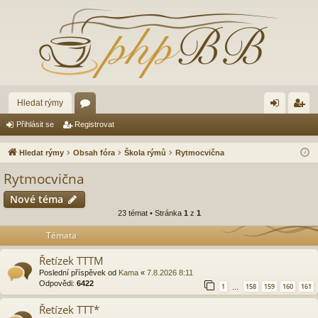
Hledat rýmy
ór
řih
eg
Přihlásit se
Registrovat
a
lá
ist
Hledat rýmy
Obsah fóra
Škola rýmů
Rytmocvična
sit
ro
Rytmocvična
se
va
Nové téma
t
23 témat • Stránka
1
z
1
Témata
Řetízek TTTM
Poslední příspěvek od
Kama
«
7.8.2026 8:11
Odpovědi:
6422
1
158
159
160
161
…
Řetízek TTT*