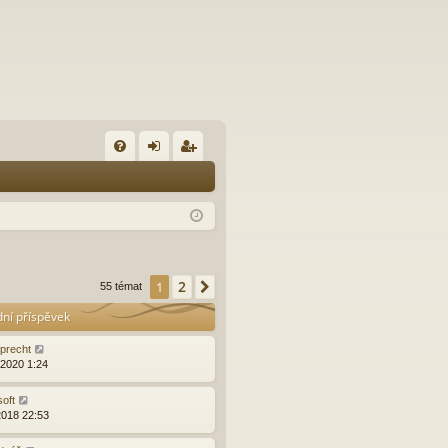
FA
řih
eg
Q
lá
ist
sit
ro
se
va
2
1
Další
55 témat
t
dní příspěvek
precht
.2020 1:24
soft
2018 22:53