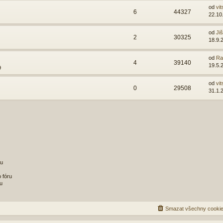
od
vit
6
44327
22.10
od
Ji
2
30325
18.9.
od
Ra
4
39140
19.5.
9
od
vit
0
29508
31.1.
ru
 fóru
u
Smazat všechny cookie