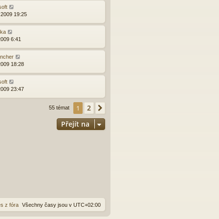
soft
.2009 19:25
ška
2009 6:41
ncher
2009 18:28
soft
2009 23:47
2
1
Další
55 témat
Přejít na
s z fóra
Všechny časy jsou v
UTC+02:00