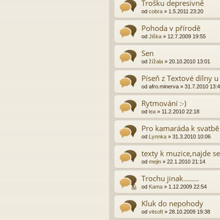
Trošku depresivně
od
cobra
»
1.5.2011 23:20
Pohoda v přírodě
od
Jiška
»
12.7.2009 19:55
Sen
od
žížala
»
20.10.2010 13:01
Píseň z Textové dílny u
od
afro.minerva
»
31.7.2010 13:
Rytmování :-)
od
lea
»
11.2.2010 22:18
Pro kamaráda k svatbě
od
Lynnka
»
31.3.2010 10:06
texty k muzice,najde s
od
mejin
»
22.1.2010 21:14
Trochu jinak........
od
Kama
»
1.12.2009 22:54
Kluk do nepohody
od
vitsoft
»
28.10.2009 19:38