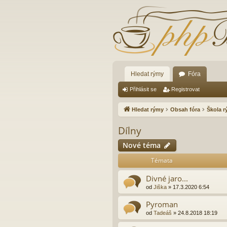
Hledat rýmy
Fóra
Přihlásit se
Registrovat
Hledat rýmy
Obsah fóra
Škola 
Dílny
Nové téma
Témata
Divné jaro...
od
Jiška
»
17.3.2020 6:54
Pyroman
od
Tadeáš
»
24.8.2018 18:19