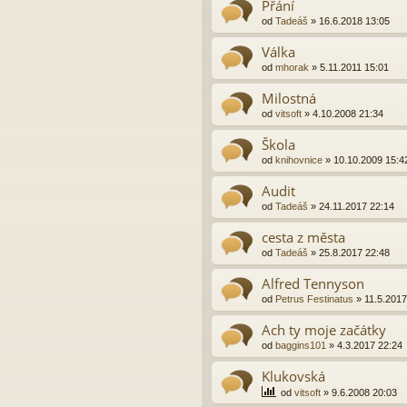
Přání
od
Tadeáš
»
16.6.2018 13:05
Válka
od
mhorak
»
5.11.2011 15:01
Milostná
od
vitsoft
»
4.10.2008 21:34
Škola
od
knihovnice
»
10.10.2009 15:4
Audit
od
Tadeáš
»
24.11.2017 22:14
cesta z města
od
Tadeáš
»
25.8.2017 22:48
Alfred Tennyson
od
Petrus Festinatus
»
11.5.2017
Ach ty moje začátky
od
baggins101
»
4.3.2017 22:24
Klukovská
od
vitsoft
»
9.6.2008 20:03