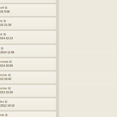
soft
015 9:06
ek
015 21:33
ek
2014 22:13
.2014 11:58
ncinela
2014 20:09
ncher
013 10:42
ncher
2013 15:30
tiko
.2012 19:19
mik