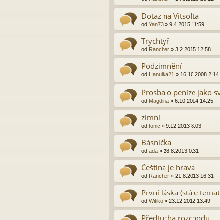
Dotaz na Vitsofta
od
Yan73
»
9.4.2015 11:59
Trychtýř
od
Rancher
»
3.2.2015 12:58
Podzimnění
od
Hanulka21
»
16.10.2008 2:14
Prosba o peníze jako sv
od
Magdina
»
6.10.2014 14:25
zimní
od
tonic
»
9.12.2013 8:03
Básnička
od
ada
»
28.8.2013 0:31
Čeština je hravá
od
Rancher
»
21.8.2013 16:31
První láska (stále tema
od
Witiko
»
23.12.2012 13:49
Předtucha rozchodu