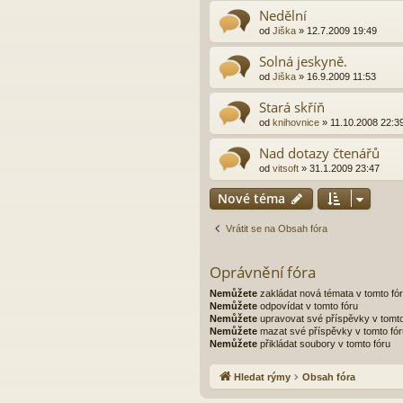
Nedělní
od
Jiška
»
12.7.2009 19:49
Solná jeskyně.
od
Jiška
»
16.9.2009 11:53
Stará skříň
od
knihovnice
»
11.10.2008 22:3
Nad dotazy čtenářů
od
vitsoft
»
31.1.2009 23:47
Nové téma
Vrátit se na Obsah fóra
Oprávnění fóra
Nemůžete
zakládat nová témata v tomto fó
Nemůžete
odpovídat v tomto fóru
Nemůžete
upravovat své příspěvky v tomto
Nemůžete
mazat své příspěvky v tomto fór
Nemůžete
přikládat soubory v tomto fóru
Hledat rýmy
Obsah fóra