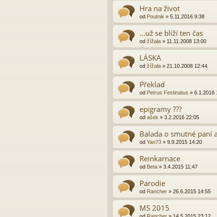
Hra na život
od
Poutnik
»
5.11.2016 9:38
...už se blíží ten čas
od
žížala
»
11.11.2008 13:00
LÁSKA
od
žížala
»
21.10.2008 12:44
Překlad
od
Petrus Festinatus
»
6.1.2016 
epigramy ???
od
ašek
»
3.2.2016 22:05
Balada o smutné paní a
od
Yan73
»
9.9.2015 14:20
Reinkarnace
od
Beta
»
3.4.2015 11:47
Parodie
od
Rancher
»
26.6.2015 14:55
MS 2015
od
Rancher
»
14.5.2015 23:12