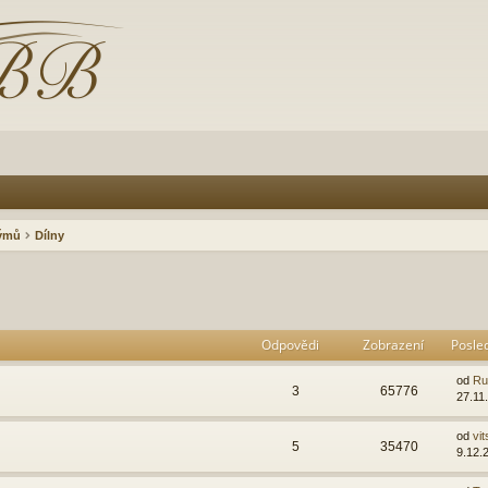
rýmů
Dílny
Odpovědi
Zobrazení
Posle
od
Ru
3
65776
27.11
od
vit
5
35470
9.12.