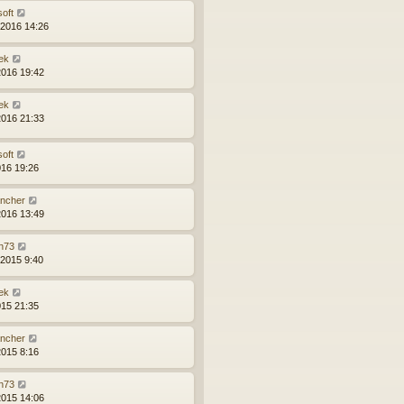
soft
.2016 14:26
ek
2016 19:42
ek
2016 21:33
soft
016 19:26
ncher
2016 13:49
n73
.2015 9:40
ek
015 21:35
ncher
2015 8:16
n73
2015 14:06