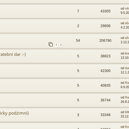
od
vit
7
43305
9.5.2
od
aš
2
29606
4.2.2
od
aš
54
206790
2.12.
1
2
atební dar :-)
od
lea
5
38823
13.10
od
du
5
42300
12.1.
od
Ra
5
40835
6.9.2
od
Ra
5
36744
26.8.
ticky podzimní)
od
Wi
3
33346
23.12
od
Ko