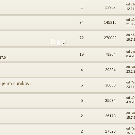
od
vit
1
22967
12.11
od
aš
34
145215
21.9.
od
aš
72
270032
19.7.
1
2
od
vit
19
79264
8.4.2
17:04
od
Ra
4
29334
23.2.
 jejím čuníkovi
od
Ya
6
36038
23.11
od
aš
5
35534
4.9.2
od
Ra
2
26178
15.7.
od
Ya
2
27523
15.5.