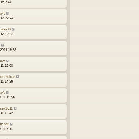
012 7:44
soft
012 22:24
nuss33
012 12:38
.2011 19:33
soft
011 20:00
bert.kelnar
011 14:26
soft
2011 19:56
sek2611
011 19:42
ncher
2011 8:11