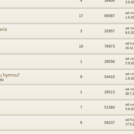
4
34904
3.9.2
od
vit
17
69387
1.6.2
avla
od
Ja
3
32957
8.5.2
od
lea
16
76973
16.11
od
vit
1
28556
2.9.2
ou hymnu?
od
ro
9
54410
1.8.2
:50
od
vit
1
26513
28.7.
od
wa
7
51360
3.6.2
od
Ra
9
56237
17.5.