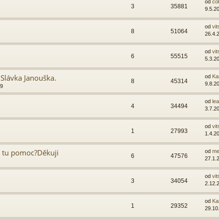
od
co
3
35881
9.5.2
od
vit
8
51064
26.4.
od
vit
6
55515
5.3.2
 Slávka Janouška.
od
Ka
8
45314
9.8.2
49
od
lea
4
34494
3.7.2
od
vit
1
27993
1.4.2
e tu pomoc?Děkuji
od
me
6
47576
27.1.
od
vit
3
34054
2.12.
od
Ka
1
29352
29.10