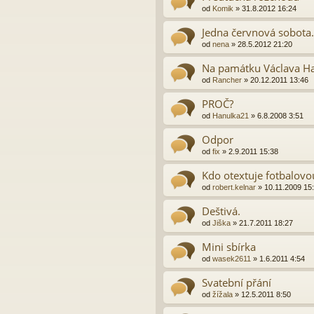
od
Komik
»
31.8.2012 16:24
Jedna červnová sobota.
od
nena
»
28.5.2012 21:20
Na památku Václava H
od
Rancher
»
20.12.2011 13:46
PROČ?
od
Hanulka21
»
6.8.2008 3:51
Odpor
od
fix
»
2.9.2011 15:38
Kdo otextuje fotbalov
od
robert.kelnar
»
10.11.2009 15
Deštivá.
od
Jiška
»
21.7.2011 18:27
Mini sbírka
od
wasek2611
»
1.6.2011 4:54
Svatební přání
od
žížala
»
12.5.2011 8:50