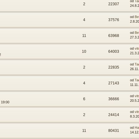
od
Ta
2
22307
24.8.
od
Be
4
37576
2.8.2
od
Be
11
63968
27.3.
od
vit
10
64003
21.3.
2
od
Ta
2
22835
26.11
od
Ta
4
27143
11.11
od
vit
6
36666
20.5.
 19:00
od
vit
2
24414
8.3.2
od
Ha
11
80431
14.12