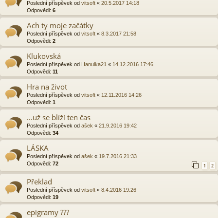
Poslední příspěvek od
vitsoft
«
20.5.2017 14:18
Odpovědi:
6
Ach ty moje začátky
Poslední příspěvek od
vitsoft
«
8.3.2017 21:58
Odpovědi:
2
Klukovská
Poslední příspěvek od
Hanulka21
«
14.12.2016 17:46
Odpovědi:
11
Hra na život
Poslední příspěvek od
vitsoft
«
12.11.2016 14:26
Odpovědi:
1
...už se blíží ten čas
Poslední příspěvek od
ašek
«
21.9.2016 19:42
Odpovědi:
34
LÁSKA
Poslední příspěvek od
ašek
«
19.7.2016 21:33
Odpovědi:
72
1
2
Překlad
Poslední příspěvek od
vitsoft
«
8.4.2016 19:26
Odpovědi:
19
epigramy ???