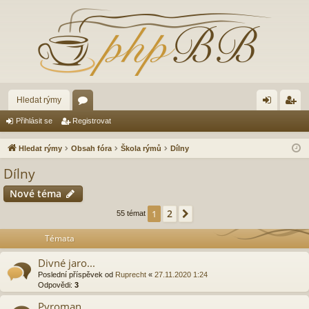
Hledat rýmy
ór
řih
eg
Přihlásit se
Registrovat
a
lá
ist
Hledat rýmy
Obsah fóra
Škola rýmů
Dílny
sit
ro
Dílny
se
va
Nové téma
t
2
1
Další
55 témat
Témata
Divné jaro...
Poslední příspěvek od
Ruprecht
«
27.11.2020 1:24
Odpovědi:
3
Pyroman