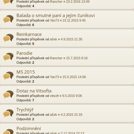
Poslední příspěvek od
Rancher
«
23.2.2016 13:49
Odpovědi:
4
Balada o smutné paní a jejím čuníkovi
Poslední příspěvek od
Yan73
«
23.11.2015 9:40
Odpovědi:
6
Reinkarnace
Poslední příspěvek od
ašek
«
4.9.2015 21:35
Odpovědi:
5
Parodie
Poslední příspěvek od
Rancher
«
15.7.2015 8:16
Odpovědi:
2
MS 2015
Poslední příspěvek od
Yan73
«
15.5.2015 14:06
Odpovědi:
2
Dotaz na Vitsofta
Poslední příspěvek od
vitsoft
«
9.5.2015 9:06
Odpovědi:
7
Trychtýř
Poslední příspěvek od
ašek
«
4.2.2015 21:33
Odpovědi:
2
Podzimnění
Poslední příspěvek od
ašek
«
2.12.2014 22:13