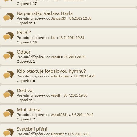
Odpovědi:
17
Na památku Václava Havla
Poslední příspěvek od
Januss33
«
8.5.2012 12:38
Odpovědi:
3
PROČ?
Poslední příspěvek od
lea
«
16.11.2011 19:33
Odpovědi:
16
Odpor
Poslední příspěvek od
vitsoft
«
2.9.2011 20:00
Odpovědi:
1
Kdo otextuje fotbalovou hymnu?
Poslední příspěvek od
robert.kelnar
«
1.8.2011 14:26
Odpovědi:
9
Deštivá.
Poslední příspěvek od
vitsoft
«
28.7.2011 19:56
Odpovědi:
1
Mini sbírka
Poslední příspěvek od
wasek2611
«
3.6.2011 19:42
Odpovědi:
7
Svatební přání
Poslední příspěvek od
Rancher
«
17.5.2011 8:11