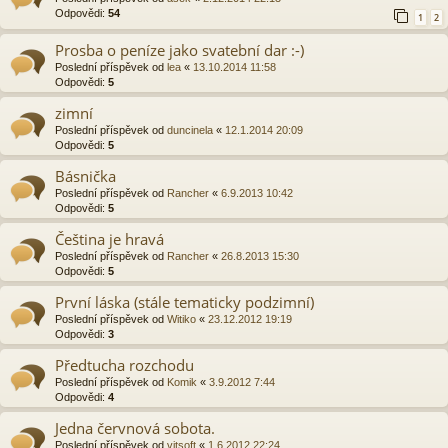
Odpovědi:
54
1
2
Prosba o peníze jako svatební dar :-)
Poslední příspěvek od
lea
«
13.10.2014 11:58
Odpovědi:
5
zimní
Poslední příspěvek od
duncinela
«
12.1.2014 20:09
Odpovědi:
5
Básnička
Poslední příspěvek od
Rancher
«
6.9.2013 10:42
Odpovědi:
5
Čeština je hravá
Poslední příspěvek od
Rancher
«
26.8.2013 15:30
Odpovědi:
5
První láska (stále tematicky podzimní)
Poslední příspěvek od
Witiko
«
23.12.2012 19:19
Odpovědi:
3
Předtucha rozchodu
Poslední příspěvek od
Komik
«
3.9.2012 7:44
Odpovědi:
4
Jedna červnová sobota.
Poslední příspěvek od
vitsoft
«
1.6.2012 22:24