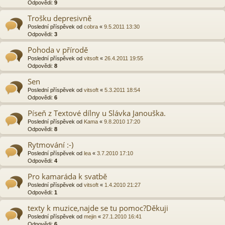
Odpovědi:
9
Trošku depresivně
Poslední příspěvek od
cobra
«
9.5.2011 13:30
Odpovědi:
3
Pohoda v přírodě
Poslední příspěvek od
vitsoft
«
26.4.2011 19:55
Odpovědi:
8
Sen
Poslední příspěvek od
vitsoft
«
5.3.2011 18:54
Odpovědi:
6
Píseň z Textové dílny u Slávka Janouška.
Poslední příspěvek od
Kama
«
9.8.2010 17:20
Odpovědi:
8
Rytmování :-)
Poslední příspěvek od
lea
«
3.7.2010 17:10
Odpovědi:
4
Pro kamaráda k svatbě
Poslední příspěvek od
vitsoft
«
1.4.2010 21:27
Odpovědi:
1
texty k muzice,najde se tu pomoc?Děkuji
Poslední příspěvek od
mejin
«
27.1.2010 16:41
Odpovědi:
6