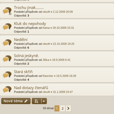
Trochu jinak........
Poslední příspěvek od
vitsoft
«
2.12.2009 20:09
Odpovědi:
3
Kluk do nepohody
Poslední příspěvek od
Kama
«
29.10.2009 15:31
Odpovědi:
1
Nedělní
Poslední příspěvek od
vitsoft
«
22.10.2009 19:25
Odpovědi:
6
Solná jeskyně.
Poslední příspěvek od
Jiška
«
18.9.2009 6:41
Odpovědi:
2
Stará skříň
Poslední příspěvek od
Rancher
«
19.5.2009 18:28
Odpovědi:
4
Nad dotazy čtenářů
Poslední příspěvek od
vitsoft
«
31.1.2009 23:47
Nové téma
2
1
Další
55 témat