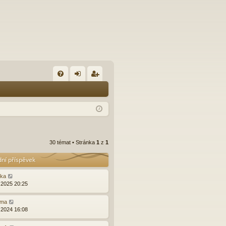
FA
řih
eg
Q
lá
ist
sit
ro
se
va
30 témat • Stránka
1
z
1
t
dní příspěvek
ška
.2025 20:25
ma
.2024 16:08