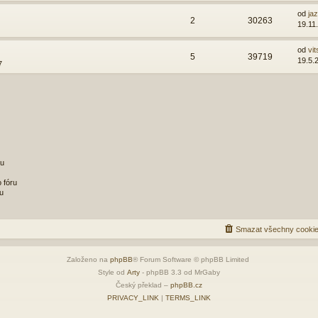
od
ja
2
30263
19.11
od
vit
5
39719
19.5.
7
ru
 fóru
u
Smazat všechny cookie
Založeno na
phpBB
® Forum Software © phpBB Limited
Style od
Arty
- phpBB 3.3 od MrGaby
Český překlad –
phpBB.cz
PRIVACY_LINK
|
TERMS_LINK