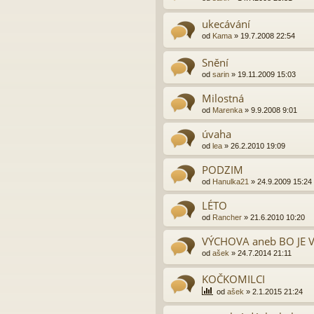
ukecávání
od
Kama
»
19.7.2008 22:54
Snění
od
sarin
»
19.11.2009 15:03
Milostná
od
Marenka
»
9.9.2008 9:01
úvaha
od
lea
»
26.2.2010 19:09
PODZIM
od
Hanulka21
»
24.9.2009 15:24
LÉTO
od
Rancher
»
21.6.2010 10:20
VÝCHOVA aneb BO JE V..
od
ašek
»
24.7.2014 21:11
KOČKOMILCI
od
ašek
»
2.1.2015 21:24