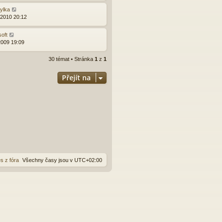
zylka
.2010 20:12
soft
2009 19:09
30 témat • Stránka
1
z
1
Přejít na
s z fóra
Všechny časy jsou v
UTC+02:00