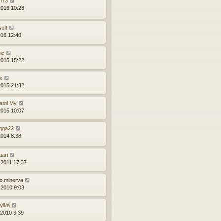
n73
2016 10:28
soft
016 12:40
ic
2015 15:22
x
2015 21:32
atol My
2015 10:07
gga22
2014 8:38
aari
.2011 17:37
ro.minerva
.2010 9:03
zylka
.2010 3:39