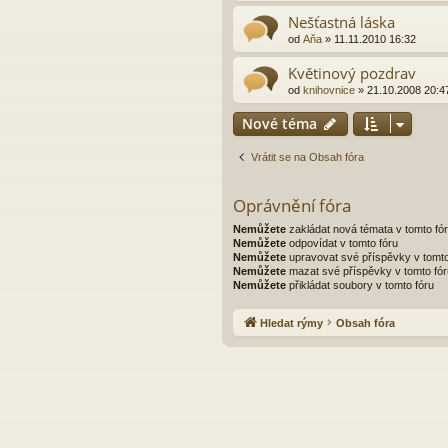
Nešťastná láska
od
Aňa
»
11.11.2010 16:32
Květinový pozdrav
od
knihovnice
»
21.10.2008 20:4
Nové téma
Vrátit se na Obsah fóra
Oprávnění fóra
Nemůžete
zakládat nová témata v tomto fó
Nemůžete
odpovídat v tomto fóru
Nemůžete
upravovat své příspěvky v tomto
Nemůžete
mazat své příspěvky v tomto fór
Nemůžete
přikládat soubory v tomto fóru
Hledat rýmy
Obsah fóra