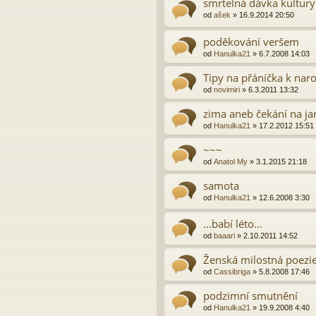
smrtelná dávka kultury
od
ašek
»
16.9.2014 20:50
poděkování veršem
od
Hanulka21
»
6.7.2008 14:03
Tipy na přáníčka k na
od
novimiri
»
6.3.2011 13:32
zima aneb čekání na ja
od
Hanulka21
»
17.2.2012 15:51
~~~
od
Anatol My
»
3.1.2015 21:18
samota
od
Hanulka21
»
12.6.2008 3:30
...babí léto...
od
baaari
»
2.10.2011 14:52
Ženská milostná poezie
od
Cassibriga
»
5.8.2008 17:46
podzimní smutnění
od
Hanulka21
»
19.9.2008 4:40