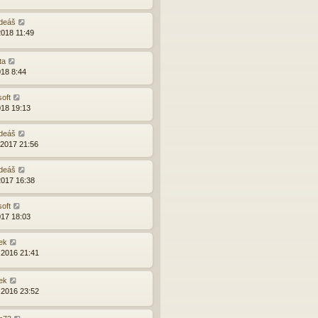
deáš
2018 11:49
ta
018 8:44
soft
018 19:13
deáš
.2017 21:56
deáš
2017 16:38
soft
017 18:03
ek
.2016 21:41
ek
.2016 23:52