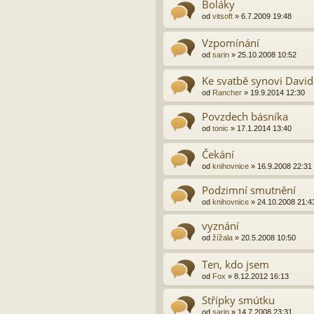
Boláky
od
vitsoft
»
6.7.2009 19:48
Vzpomínání
od
sarin
»
25.10.2008 10:52
Ke svatbě synovi David
od
Rancher
»
19.9.2014 12:30
Povzdech básníka
od
tonic
»
17.1.2014 13:40
Čekání
od
knihovnice
»
16.9.2008 22:31
Podzimní smutnění
od
knihovnice
»
24.10.2008 21:4
vyznání
od
žížala
»
20.5.2008 10:50
Ten, kdo jsem
od
Fox
»
8.12.2012 16:13
Střípky smútku
od
sarin
»
14.7.2008 23:31