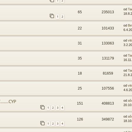
1
2
od
Ta
65
235013
18.8.
1
2
od
Be
22
101433
6.4.2
od
vit
31
133063
3.2.2
od
Ta
35
131179
16.11
od
Ta
18
81659
21.8.
od
vit
25
107556
4.6.2
.....CYP
od
aš
151
408813
20.10
1
2
3
4
od
aš
126
349872
18.10
1
2
3
4