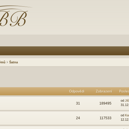
rýmů
Šatna
Odpovědi
Zobrazení
Posle
od
Ji
31
189495
31.12
od
Ka
24
117533
12.12