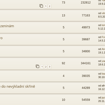
od
Ya
73
232812
19.9.
1
2
od
vit
13
77163
8.5.2
rozeninám
od
ton
5
49973
5.12.
ro
od
Fo
5
39687
14.5.
od
An
5
34800
19.1.
od
ya
92
344161
18.6.
1
2
3
od
ba
4
39035
30.10
 do nevýkladní skříně
od
af
5
44289
16.12
od
ja
10
54559
20.11