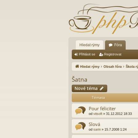
Hledat rýmy
Fóra
Přihlásit se
Registrovat
Hledat rýmy
Obsah fóra
Škola 
Šatna
Nové téma
Témata
Pour féliciter
od
vitsoft
»
31.12.2012 18:33
Slová
od
sarin
»
15.7.2008 1:24