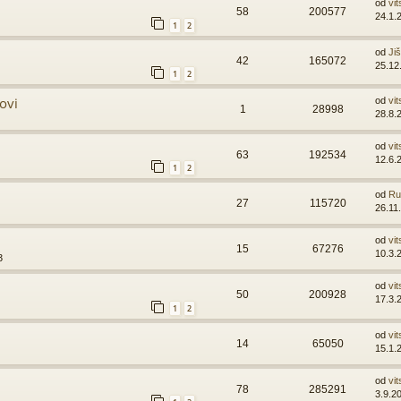
od
vit
58
200577
24.1.
1
2
od
Ji
42
165072
25.12
1
2
ovi
od
vit
1
28998
28.8.
od
vit
63
192534
12.6.
1
2
od
Ru
27
115720
26.11
od
vit
15
67276
10.3.
3
od
vit
50
200928
17.3.
1
2
od
vit
14
65050
15.1.
od
vit
78
285291
3.9.2