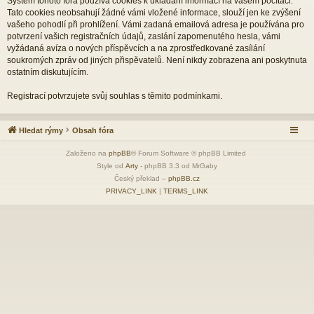
Systém tohoto fóra používá cookies k ukládání informací na vašem počítači.
Tato cookies neobsahují žádné vámi vložené informace, slouží jen ke zvýšení
vašeho pohodlí při prohlížení. Vámi zadaná emailová adresa je používána pro
potvrzení vašich registračních údajů, zaslání zapomenutého hesla, vámi
vyžádaná avíza o nových příspěvcích a na zprostředkované zasílání
soukromých zpráv od jiných přispěvatelů. Není nikdy zobrazena ani poskytnuta
ostatním diskutujícím.
Registrací potvrzujete svůj souhlas s těmito podmínkami.
Hledat rýmy
Obsah fóra
Založeno na
phpBB
® Forum Software © phpBB Limited
Style od
Arty
- phpBB 3.3 od MrGaby
Český překlad –
phpBB.cz
PRIVACY_LINK
|
TERMS_LINK