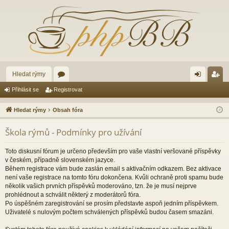
Hledat rýmy
ór
řih
eg
Přihlásit se
Registrovat
a
lá
ist
Hledat rýmy
Obsah fóra
sit
ro
Škola rýmů - Podmínky pro užívání
se
va
t
Toto diskusní fórum je určeno především pro vaše vlastní veršované příspěvky
v českém, případně slovenském jazyce.
Během registrace vám bude zaslán email s aktivačním odkazem. Bez aktivace
není vaše registrace na tomto fóru dokončena. Kvůli ochraně proti spamu bude
několik vašich prvních příspěvků moderováno, tzn. že je musí nejprve
prohlédnout a schválit některý z moderátorů fóra.
Po úspěšném zaregistrování se prosím představte aspoň jedním příspěvkem.
Uživatelé s nulovým počtem schválených příspěvků budou časem smazáni.