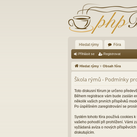
Hledat rýmy
Fóra
Přihlásit se
Registrovat
Hledat rýmy
Obsah fóra
Škola rýmů - Podmínky pro
Toto diskusní fórum je určeno předev
Během registrace vám bude zaslán ema
několik vašich prvních příspěvků mode
Po úspěšném zaregistrování se prosí
Systém tohoto fóra používá cookies k 
vašeho pohodlí při prohlížení. Vámi 
vyžádaná avíza o nových příspěvcích 
diskutujícím.