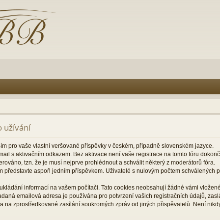
 užívání
ším pro vaše vlastní veršované příspěvky v českém, případně slovenském jazyce.
il s aktivačním odkazem. Bez aktivace není vaše registrace na tomto fóru dokon
rováno, tzn. že je musí nejprve prohlédnout a schválit některý z moderátorů fóra.
m představte aspoň jedním příspěvkem. Uživatelé s nulovým počtem schválených
ukládání informací na vašem počítači. Tato cookies neobsahují žádné vámi vložené 
zadaná emailová adresa je používána pro potvrzení vašich registračních údajů, za
a na zprostředkované zasílání soukromých zpráv od jiných přispěvatelů. Není nikd