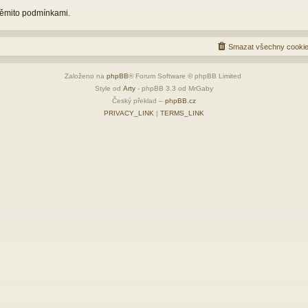
 těmito podmínkami.
Smazat všechny cookie
Založeno na
phpBB
® Forum Software © phpBB Limited
Style od
Arty
- phpBB 3.3 od MrGaby
Český překlad –
phpBB.cz
PRIVACY_LINK
|
TERMS_LINK