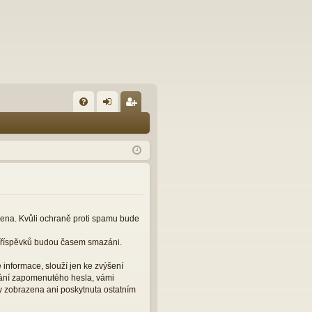
FA
řih
eg
Q
lá
ist
sit
ro
se
va
t
čena. Kvůli ochraně proti spamu bude
 příspěvků budou časem smazáni.
informace, slouží jen ke zvýšení
slání zapomenutého hesla, vámi
y zobrazena ani poskytnuta ostatním