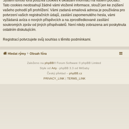
Systém tohoto fóra používá cookies k ukládání informací na vašem počítači.
Tato cookies neobsahují žádné vámi vložené informace, slouží jen ke zvýšení
vašeho pohodlí při prohlížení. Vámi zadaná emailová adresa je používána pro
potvrzení vašich registračních údajů, zaslání zapomenutého hesla, vámi
vyžádaná avíza o nových příspěvcích a na zprostředkované zasílání
soukromých zpráv od jiných přispěvatelů. Není nikdy zobrazena ani poskytnuta
ostatním diskutujícím.
Registrací potvrzujete svůj souhlas s těmito podmínkami.
Hledat rýmy
Obsah fóra
Založeno na
phpBB
® Forum Software © phpBB Limited
Style od
Arty
- phpBB 3.3 od MrGaby
Český překlad –
phpBB.cz
PRIVACY_LINK
|
TERMS_LINK