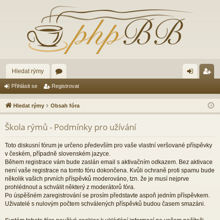
Hledat rýmy
ór
řih
eg
Přihlásit se
Registrovat
a
lá
ist
Hledat rýmy
Obsah fóra
sit
ro
Škola rýmů - Podmínky pro užívání
se
va
t
Toto diskusní fórum je určeno především pro vaše vlastní veršované příspěvky
v českém, případně slovenském jazyce.
Během registrace vám bude zaslán email s aktivačním odkazem. Bez aktivace
není vaše registrace na tomto fóru dokončena. Kvůli ochraně proti spamu bude
několik vašich prvních příspěvků moderováno, tzn. že je musí nejprve
prohlédnout a schválit některý z moderátorů fóra.
Po úspěšném zaregistrování se prosím představte aspoň jedním příspěvkem.
Uživatelé s nulovým počtem schválených příspěvků budou časem smazáni.