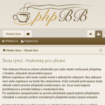
Hledat rýmy
ór
řih
eg
Přihlásit se
Registrovat
a
lá
ist
Hledat rýmy
Obsah fóra
sit
ro
Škola rýmů - Podmínky pro užívání
se
va
t
Toto diskusní fórum je určeno především pro vaše vlastní veršované příspěvky
v českém, případně slovenském jazyce.
Během registrace vám bude zaslán email s aktivačním odkazem. Bez aktivace
není vaše registrace na tomto fóru dokončena. Kvůli ochraně proti spamu bude
několik vašich prvních příspěvků moderováno, tzn. že je musí nejprve
prohlédnout a schválit některý z moderátorů fóra.
Po úspěšném zaregistrování se prosím představte aspoň jedním příspěvkem.
Uživatelé s nulovým počtem schválených příspěvků budou časem smazáni.