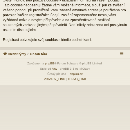
Systém tohoto fóra používá cookies k ukládání informací na vašem počítači.
Tato cookies neobsahují žádné vámi vložené informace, slouží jen ke zvýšení
vašeho pohodlí při prohlížení. Vámi zadaná emailová adresa je používána pro
potvrzení vašich registračních údajů, zaslání zapomenutého hesla, vámi
vyžádaná avíza o nových příspěvcích a na zprostředkované zasílání
soukromých zpráv od jiných přispěvatelů. Není nikdy zobrazena ani poskytnuta
ostatním diskutujícím.
Registrací potvrzujete svůj souhlas s těmito podmínkami.
Hledat rýmy
Obsah fóra
Založeno na
phpBB
® Forum Software © phpBB Limited
Style od
Arty
- phpBB 3.3 od MrGaby
Český překlad –
phpBB.cz
PRIVACY_LINK
|
TERMS_LINK