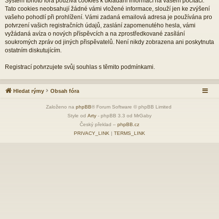
Systém tohoto fóra používá cookies k ukládání informací na vašem počítači.
Tato cookies neobsahují žádné vámi vložené informace, slouží jen ke zvýšení
vašeho pohodlí při prohlížení. Vámi zadaná emailová adresa je používána pro
potvrzení vašich registračních údajů, zaslání zapomenutého hesla, vámi
vyžádaná avíza o nových příspěvcích a na zprostředkované zasílání
soukromých zpráv od jiných přispěvatelů. Není nikdy zobrazena ani poskytnuta
ostatním diskutujícím.
Registrací potvrzujete svůj souhlas s těmito podmínkami.
Hledat rýmy
Obsah fóra
Založeno na
phpBB
® Forum Software © phpBB Limited
Style od
Arty
- phpBB 3.3 od MrGaby
Český překlad –
phpBB.cz
PRIVACY_LINK
|
TERMS_LINK