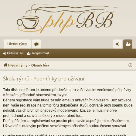
Hledat rýmy
ór
řih
eg
Přihlásit se
Registrovat
a
lá
ist
Hledat rýmy
Obsah fóra
sit
ro
Škola rýmů - Podmínky pro užívání
se
va
t
Toto diskusní fórum je určeno především pro vaše vlastní veršované příspěvky
v českém, případně slovenském jazyce.
Během registrace vám bude zaslán email s aktivačním odkazem. Bez aktivace
není vaše registrace na tomto fóru dokončena. Kvůli ochraně proti spamu bude
několik vašich prvních příspěvků moderováno, tzn. že je musí nejprve
prohlédnout a schválit některý z moderátorů fóra.
Po úspěšném zaregistrování se prosím představte aspoň jedním příspěvkem.
Uživatelé s nulovým počtem schválených příspěvků budou časem smazáni.