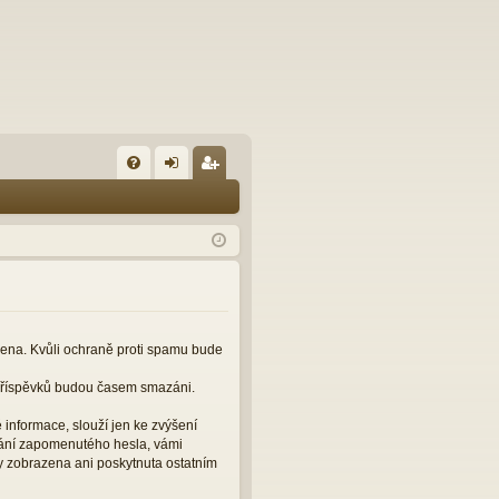
FA
řih
eg
Q
lá
ist
sit
ro
se
va
t
čena. Kvůli ochraně proti spamu bude
 příspěvků budou časem smazáni.
informace, slouží jen ke zvýšení
slání zapomenutého hesla, vámi
y zobrazena ani poskytnuta ostatním