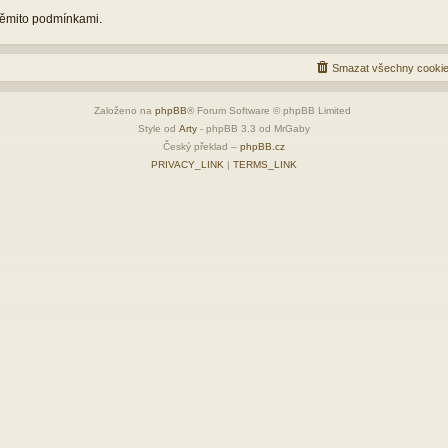
 těmito podmínkami.
Smazat všechny cookie
Založeno na
phpBB
® Forum Software © phpBB Limited
Style od
Arty
- phpBB 3.3 od MrGaby
Český překlad –
phpBB.cz
PRIVACY_LINK
|
TERMS_LINK