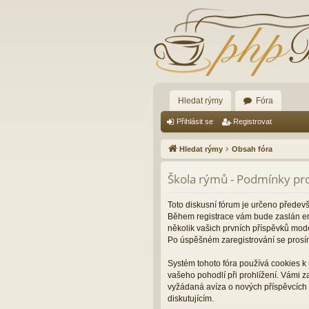
Hledat rýmy
Fóra
Přihlásit se
Registrovat
Hledat rýmy
Obsah fóra
Škola rýmů - Podmínky pro
Toto diskusní fórum je určeno předev
Během registrace vám bude zaslán ema
několik vašich prvních příspěvků mode
Po úspěšném zaregistrování se prosí
Systém tohoto fóra používá cookies k 
vašeho pohodlí při prohlížení. Vámi 
vyžádaná avíza o nových příspěvcích 
diskutujícím.