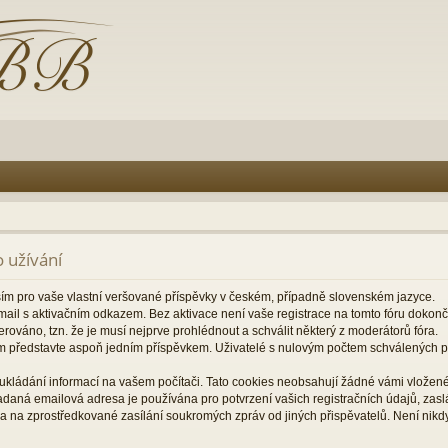
 užívání
ším pro vaše vlastní veršované příspěvky v českém, případně slovenském jazyce.
il s aktivačním odkazem. Bez aktivace není vaše registrace na tomto fóru dokon
rováno, tzn. že je musí nejprve prohlédnout a schválit některý z moderátorů fóra.
m představte aspoň jedním příspěvkem. Uživatelé s nulovým počtem schválených
ukládání informací na vašem počítači. Tato cookies neobsahují žádné vámi vložené 
zadaná emailová adresa je používána pro potvrzení vašich registračních údajů, za
a na zprostředkované zasílání soukromých zpráv od jiných přispěvatelů. Není nikd