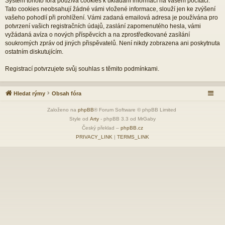
Systém tohoto fóra používá cookies k ukládání informací na vašem počítači.
Tato cookies neobsahují žádné vámi vložené informace, slouží jen ke zvýšení
vašeho pohodlí při prohlížení. Vámi zadaná emailová adresa je používána pro
potvrzení vašich registračních údajů, zaslání zapomenutého hesla, vámi
vyžádaná avíza o nových příspěvcích a na zprostředkované zasílání
soukromých zpráv od jiných přispěvatelů. Není nikdy zobrazena ani poskytnuta
ostatním diskutujícím.
Registrací potvrzujete svůj souhlas s těmito podmínkami.
Hledat rýmy
Obsah fóra
Založeno na
phpBB
® Forum Software © phpBB Limited
Style od
Arty
- phpBB 3.3 od MrGaby
Český překlad –
phpBB.cz
PRIVACY_LINK
|
TERMS_LINK