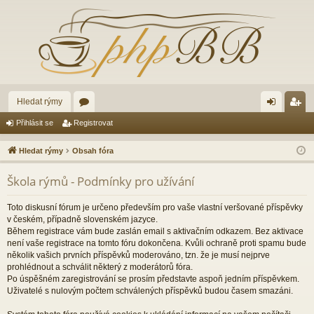
Hledat rýmy
ór
řih
eg
Přihlásit se
Registrovat
a
lá
ist
Hledat rýmy
Obsah fóra
sit
ro
Škola rýmů - Podmínky pro užívání
se
va
t
Toto diskusní fórum je určeno především pro vaše vlastní veršované příspěvky
v českém, případně slovenském jazyce.
Během registrace vám bude zaslán email s aktivačním odkazem. Bez aktivace
není vaše registrace na tomto fóru dokončena. Kvůli ochraně proti spamu bude
několik vašich prvních příspěvků moderováno, tzn. že je musí nejprve
prohlédnout a schválit některý z moderátorů fóra.
Po úspěšném zaregistrování se prosím představte aspoň jedním příspěvkem.
Uživatelé s nulovým počtem schválených příspěvků budou časem smazáni.