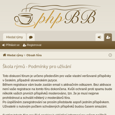
Hledat rýmy
ór
řih
eg
Přihlásit se
Registrovat
a
lá
ist
Hledat rýmy
Obsah fóra
sit
ro
Škola rýmů - Podmínky pro užívání
se
va
t
Toto diskusní fórum je určeno především pro vaše vlastní veršované příspěvky
v českém, případně slovenském jazyce.
Během registrace vám bude zaslán email s aktivačním odkazem. Bez aktivace
není vaše registrace na tomto fóru dokončena. Kvůli ochraně proti spamu bude
několik vašich prvních příspěvků moderováno, tzn. že je musí nejprve
prohlédnout a schválit některý z moderátorů fóra.
Po úspěšném zaregistrování se prosím představte aspoň jedním příspěvkem.
Uživatelé s nulovým počtem schválených příspěvků budou časem smazáni.