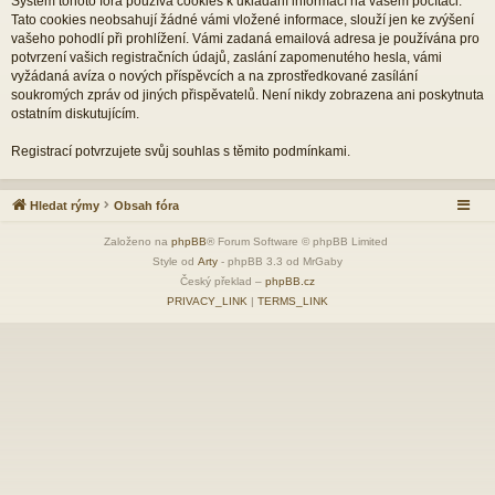
Systém tohoto fóra používá cookies k ukládání informací na vašem počítači.
Tato cookies neobsahují žádné vámi vložené informace, slouží jen ke zvýšení
vašeho pohodlí při prohlížení. Vámi zadaná emailová adresa je používána pro
potvrzení vašich registračních údajů, zaslání zapomenutého hesla, vámi
vyžádaná avíza o nových příspěvcích a na zprostředkované zasílání
soukromých zpráv od jiných přispěvatelů. Není nikdy zobrazena ani poskytnuta
ostatním diskutujícím.
Registrací potvrzujete svůj souhlas s těmito podmínkami.
Hledat rýmy
Obsah fóra
Založeno na
phpBB
® Forum Software © phpBB Limited
Style od
Arty
- phpBB 3.3 od MrGaby
Český překlad –
phpBB.cz
PRIVACY_LINK
|
TERMS_LINK