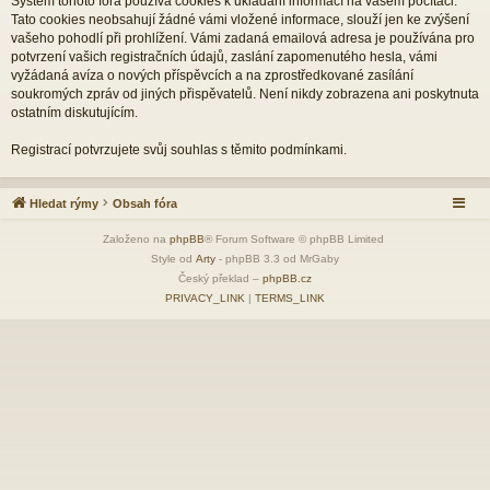
Systém tohoto fóra používá cookies k ukládání informací na vašem počítači.
Tato cookies neobsahují žádné vámi vložené informace, slouží jen ke zvýšení
vašeho pohodlí při prohlížení. Vámi zadaná emailová adresa je používána pro
potvrzení vašich registračních údajů, zaslání zapomenutého hesla, vámi
vyžádaná avíza o nových příspěvcích a na zprostředkované zasílání
soukromých zpráv od jiných přispěvatelů. Není nikdy zobrazena ani poskytnuta
ostatním diskutujícím.
Registrací potvrzujete svůj souhlas s těmito podmínkami.
Hledat rýmy
Obsah fóra
Založeno na
phpBB
® Forum Software © phpBB Limited
Style od
Arty
- phpBB 3.3 od MrGaby
Český překlad –
phpBB.cz
PRIVACY_LINK
|
TERMS_LINK