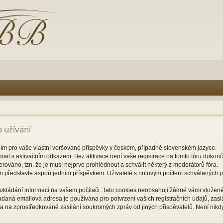
 užívání
ším pro vaše vlastní veršované příspěvky v českém, případně slovenském jazyce.
il s aktivačním odkazem. Bez aktivace není vaše registrace na tomto fóru dokon
rováno, tzn. že je musí nejprve prohlédnout a schválit některý z moderátorů fóra.
m představte aspoň jedním příspěvkem. Uživatelé s nulovým počtem schválených
ukládání informací na vašem počítači. Tato cookies neobsahují žádné vámi vložené 
zadaná emailová adresa je používána pro potvrzení vašich registračních údajů, za
a na zprostředkované zasílání soukromých zpráv od jiných přispěvatelů. Není nikd