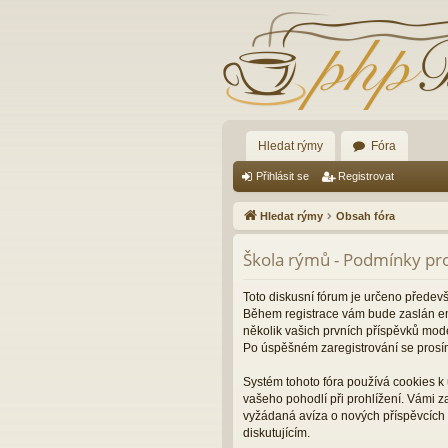
Hledat rýmy
Fóra
Přihlásit se
Registrovat
Hledat rýmy
Obsah fóra
Škola rýmů - Podmínky pro
Toto diskusní fórum je určeno předev
Během registrace vám bude zaslán ema
několik vašich prvních příspěvků mode
Po úspěšném zaregistrování se prosí
Systém tohoto fóra používá cookies k 
vašeho pohodlí při prohlížení. Vámi 
vyžádaná avíza o nových příspěvcích 
diskutujícím.