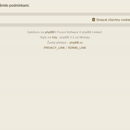
 těmito podmínkami.
Smazat všechny cookie
Založeno na
phpBB
® Forum Software © phpBB Limited
Style od
Arty
- phpBB 3.3 od MrGaby
Český překlad –
phpBB.cz
PRIVACY_LINK
|
TERMS_LINK