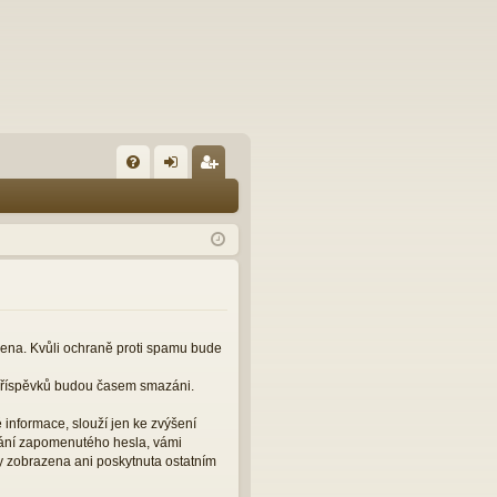
FA
řih
eg
Q
lá
ist
sit
ro
se
va
t
čena. Kvůli ochraně proti spamu bude
 příspěvků budou časem smazáni.
informace, slouží jen ke zvýšení
slání zapomenutého hesla, vámi
y zobrazena ani poskytnuta ostatním