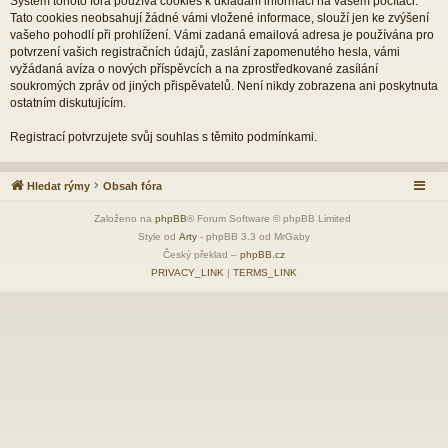
Systém tohoto fóra používá cookies k ukládání informací na vašem počítači.
Tato cookies neobsahují žádné vámi vložené informace, slouží jen ke zvýšení
vašeho pohodlí při prohlížení. Vámi zadaná emailová adresa je používána pro
potvrzení vašich registračních údajů, zaslání zapomenutého hesla, vámi
vyžádaná avíza o nových příspěvcích a na zprostředkované zasílání
soukromých zpráv od jiných přispěvatelů. Není nikdy zobrazena ani poskytnuta
ostatním diskutujícím.
Registrací potvrzujete svůj souhlas s těmito podmínkami.
Hledat rýmy
Obsah fóra
Založeno na
phpBB
® Forum Software © phpBB Limited
Style od
Arty
- phpBB 3.3 od MrGaby
Český překlad –
phpBB.cz
PRIVACY_LINK
|
TERMS_LINK