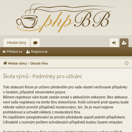
Hledat rýmy
ór
řih
eg
Přihlásit se
Registrovat
a
lá
ist
Hledat rýmy
Obsah fóra
sit
ro
Škola rýmů - Podmínky pro užívání
se
va
t
Toto diskusní fórum je určeno především pro vaše vlastní veršované příspěvky
v českém, případně slovenském jazyce.
Během registrace vám bude zaslán email s aktivačním odkazem. Bez aktivace
není vaše registrace na tomto fóru dokončena. Kvůli ochraně proti spamu bude
několik vašich prvních příspěvků moderováno, tzn. že je musí nejprve
prohlédnout a schválit některý z moderátorů fóra.
Po úspěšném zaregistrování se prosím představte aspoň jedním příspěvkem.
Uživatelé s nulovým počtem schválených příspěvků budou časem smazáni.