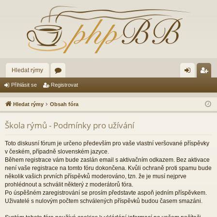
Hledat rýmy
ór
řih
eg
Přihlásit se
Registrovat
a
lá
ist
Hledat rýmy
Obsah fóra
sit
ro
Škola rýmů - Podmínky pro užívání
se
va
t
Toto diskusní fórum je určeno především pro vaše vlastní veršované příspěvky
v českém, případně slovenském jazyce.
Během registrace vám bude zaslán email s aktivačním odkazem. Bez aktivace
není vaše registrace na tomto fóru dokončena. Kvůli ochraně proti spamu bude
několik vašich prvních příspěvků moderováno, tzn. že je musí nejprve
prohlédnout a schválit některý z moderátorů fóra.
Po úspěšném zaregistrování se prosím představte aspoň jedním příspěvkem.
Uživatelé s nulovým počtem schválených příspěvků budou časem smazáni.