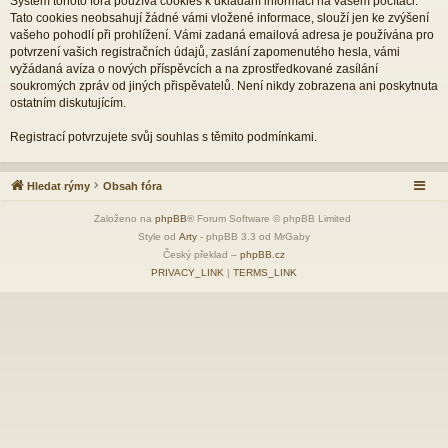
Systém tohoto fóra používá cookies k ukládání informací na vašem počítači.
Tato cookies neobsahují žádné vámi vložené informace, slouží jen ke zvýšení
vašeho pohodlí při prohlížení. Vámi zadaná emailová adresa je používána pro
potvrzení vašich registračních údajů, zaslání zapomenutého hesla, vámi
vyžádaná avíza o nových příspěvcích a na zprostředkované zasílání
soukromých zpráv od jiných přispěvatelů. Není nikdy zobrazena ani poskytnuta
ostatním diskutujícím.
Registrací potvrzujete svůj souhlas s těmito podmínkami.
Hledat rýmy
Obsah fóra
Založeno na
phpBB
® Forum Software © phpBB Limited
Style od
Arty
- phpBB 3.3 od MrGaby
Český překlad –
phpBB.cz
PRIVACY_LINK
|
TERMS_LINK