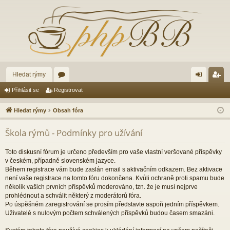
Hledat rýmy
ór
řih
eg
Přihlásit se
Registrovat
a
lá
ist
Hledat rýmy
Obsah fóra
sit
ro
Škola rýmů - Podmínky pro užívání
se
va
t
Toto diskusní fórum je určeno především pro vaše vlastní veršované příspěvky
v českém, případně slovenském jazyce.
Během registrace vám bude zaslán email s aktivačním odkazem. Bez aktivace
není vaše registrace na tomto fóru dokončena. Kvůli ochraně proti spamu bude
několik vašich prvních příspěvků moderováno, tzn. že je musí nejprve
prohlédnout a schválit některý z moderátorů fóra.
Po úspěšném zaregistrování se prosím představte aspoň jedním příspěvkem.
Uživatelé s nulovým počtem schválených příspěvků budou časem smazáni.