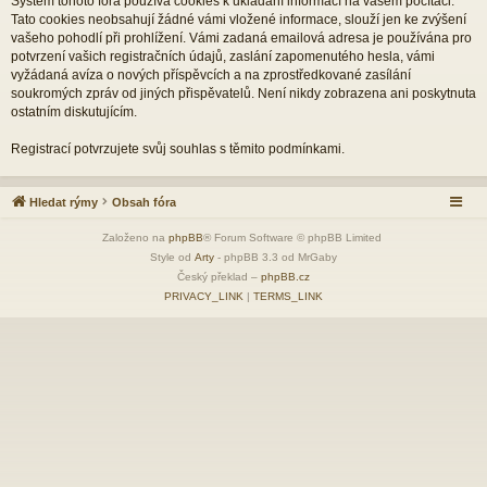
Systém tohoto fóra používá cookies k ukládání informací na vašem počítači.
Tato cookies neobsahují žádné vámi vložené informace, slouží jen ke zvýšení
vašeho pohodlí při prohlížení. Vámi zadaná emailová adresa je používána pro
potvrzení vašich registračních údajů, zaslání zapomenutého hesla, vámi
vyžádaná avíza o nových příspěvcích a na zprostředkované zasílání
soukromých zpráv od jiných přispěvatelů. Není nikdy zobrazena ani poskytnuta
ostatním diskutujícím.
Registrací potvrzujete svůj souhlas s těmito podmínkami.
Hledat rýmy
Obsah fóra
Založeno na
phpBB
® Forum Software © phpBB Limited
Style od
Arty
- phpBB 3.3 od MrGaby
Český překlad –
phpBB.cz
PRIVACY_LINK
|
TERMS_LINK