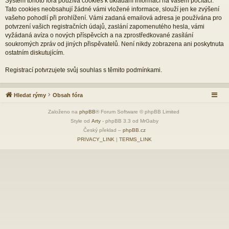
Systém tohoto fóra používá cookies k ukládání informací na vašem počítači.
Tato cookies neobsahují žádné vámi vložené informace, slouží jen ke zvýšení
vašeho pohodlí při prohlížení. Vámi zadaná emailová adresa je používána pro
potvrzení vašich registračních údajů, zaslání zapomenutého hesla, vámi
vyžádaná avíza o nových příspěvcích a na zprostředkované zasílání
soukromých zpráv od jiných přispěvatelů. Není nikdy zobrazena ani poskytnuta
ostatním diskutujícím.
Registrací potvrzujete svůj souhlas s těmito podmínkami.
Hledat rýmy
Obsah fóra
Založeno na
phpBB
® Forum Software © phpBB Limited
Style od
Arty
- phpBB 3.3 od MrGaby
Český překlad –
phpBB.cz
PRIVACY_LINK
|
TERMS_LINK