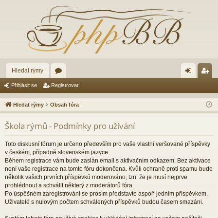
Hledat rýmy
ór
řih
eg
Přihlásit se
Registrovat
a
lá
ist
Hledat rýmy
Obsah fóra
sit
ro
Škola rýmů - Podmínky pro užívání
se
va
t
Toto diskusní fórum je určeno především pro vaše vlastní veršované příspěvky
v českém, případně slovenském jazyce.
Během registrace vám bude zaslán email s aktivačním odkazem. Bez aktivace
není vaše registrace na tomto fóru dokončena. Kvůli ochraně proti spamu bude
několik vašich prvních příspěvků moderováno, tzn. že je musí nejprve
prohlédnout a schválit některý z moderátorů fóra.
Po úspěšném zaregistrování se prosím představte aspoň jedním příspěvkem.
Uživatelé s nulovým počtem schválených příspěvků budou časem smazáni.