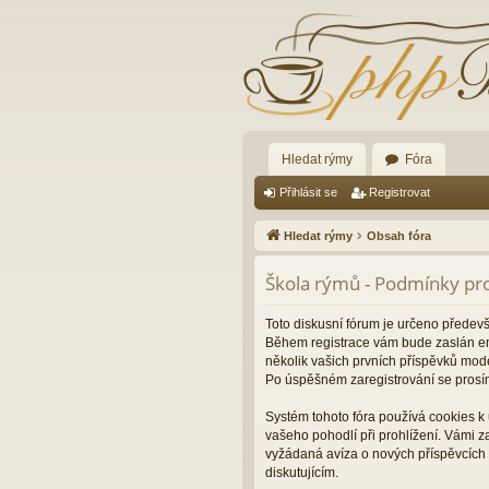
Hledat rýmy
Fóra
Přihlásit se
Registrovat
Hledat rýmy
Obsah fóra
Škola rýmů - Podmínky pro
Toto diskusní fórum je určeno předev
Během registrace vám bude zaslán ema
několik vašich prvních příspěvků mode
Po úspěšném zaregistrování se prosí
Systém tohoto fóra používá cookies k 
vašeho pohodlí při prohlížení. Vámi 
vyžádaná avíza o nových příspěvcích 
diskutujícím.