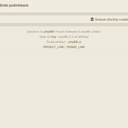
 těmito podmínkami.
Smazat všechny cookie
Založeno na
phpBB
® Forum Software © phpBB Limited
Style od
Arty
- phpBB 3.3 od MrGaby
Český překlad –
phpBB.cz
PRIVACY_LINK
|
TERMS_LINK