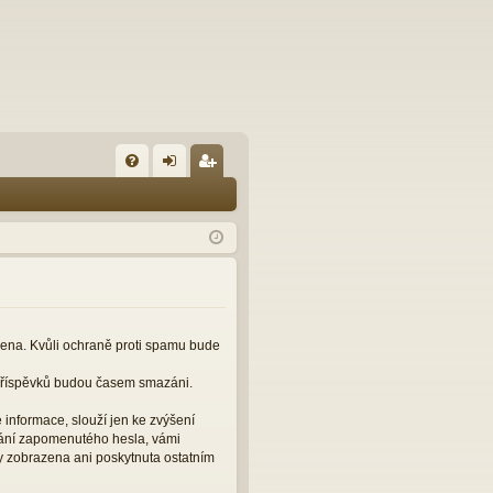
FA
řih
eg
Q
lá
ist
sit
ro
se
va
t
čena. Kvůli ochraně proti spamu bude
 příspěvků budou časem smazáni.
informace, slouží jen ke zvýšení
slání zapomenutého hesla, vámi
y zobrazena ani poskytnuta ostatním