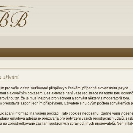
 užívání
ším pro vaše vlastní veršované příspěvky v českém, případně slovenském jazyce.
il s aktivačním odkazem. Bez aktivace není vaše registrace na tomto fóru dokon
rováno, tzn. že je musí nejprve prohlédnout a schválit některý z moderátorů fóra.
m představte aspoň jedním příspěvkem. Uživatelé s nulovým počtem schválených
ukládání informací na vašem počítači. Tato cookies neobsahují žádné vámi vložené 
zadaná emailová adresa je používána pro potvrzení vašich registračních údajů, za
a na zprostředkované zasílání soukromých zpráv od jiných přispěvatelů. Není nikd