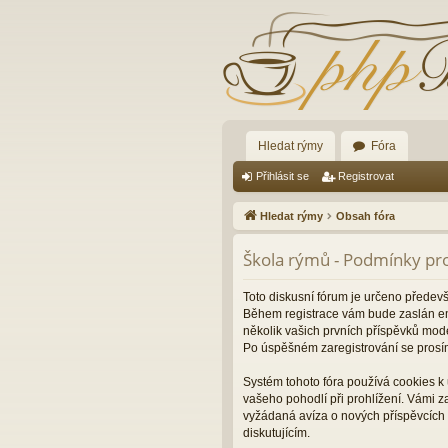
Hledat rýmy
Fóra
Přihlásit se
Registrovat
Hledat rýmy
Obsah fóra
Škola rýmů - Podmínky pro
Toto diskusní fórum je určeno předev
Během registrace vám bude zaslán ema
několik vašich prvních příspěvků mode
Po úspěšném zaregistrování se prosí
Systém tohoto fóra používá cookies k 
vašeho pohodlí při prohlížení. Vámi 
vyžádaná avíza o nových příspěvcích 
diskutujícím.