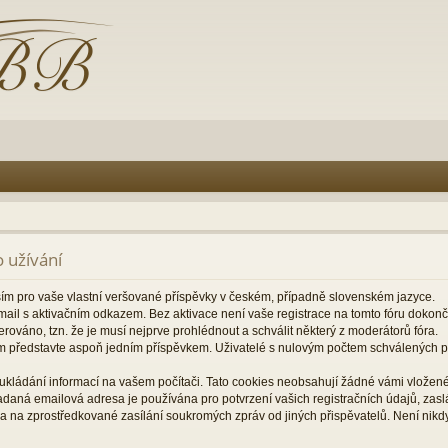
 užívání
ším pro vaše vlastní veršované příspěvky v českém, případně slovenském jazyce.
il s aktivačním odkazem. Bez aktivace není vaše registrace na tomto fóru dokon
rováno, tzn. že je musí nejprve prohlédnout a schválit některý z moderátorů fóra.
m představte aspoň jedním příspěvkem. Uživatelé s nulovým počtem schválených
ukládání informací na vašem počítači. Tato cookies neobsahují žádné vámi vložené 
zadaná emailová adresa je používána pro potvrzení vašich registračních údajů, za
a na zprostředkované zasílání soukromých zpráv od jiných přispěvatelů. Není nikd