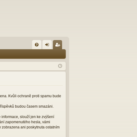
FA
řih
eg
Q
lá
ist
sit
ro
se
va
t
čena. Kvůli ochraně proti spamu bude
 příspěvků budou časem smazáni.
informace, slouží jen ke zvýšení
slání zapomenutého hesla, vámi
y zobrazena ani poskytnuta ostatním