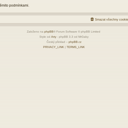
 těmito podmínkami.
Smazat všechny cookie
Založeno na
phpBB
® Forum Software © phpBB Limited
Style od
Arty
- phpBB 3.3 od MrGaby
Český překlad –
phpBB.cz
PRIVACY_LINK
|
TERMS_LINK