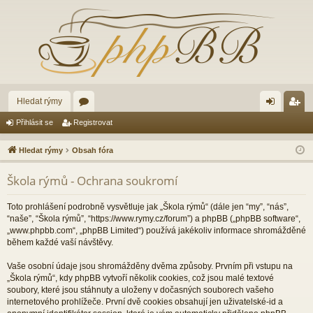
Hledat rýmy
ór
řih
eg
Přihlásit se
Registrovat
a
lá
ist
Hledat rýmy
Obsah fóra
sit
ro
Škola rýmů - Ochrana soukromí
se
va
t
Toto prohlášení podrobně vysvětluje jak „Škola rýmů“ (dále jen “my”, “nás”,
“naše”, “Škola rýmů”, “https://www.rymy.cz/forum”) a phpBB („phpBB software“,
„www.phpbb.com“, „phpBB Limited“) používá jakékoliv informace shromážděné
během každé vaší návštěvy.
Vaše osobní údaje jsou shromážděny dvěma způsoby. Prvním při vstupu na
„Škola rýmů“, kdy phpBB vytvoří několik cookies, což jsou malé textové
soubory, které jsou stáhnuty a uloženy v dočasných souborech vašeho
internetového prohlížeče. První dvě cookies obsahují jen uživatelské-id a