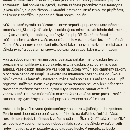
anonymní identifikátor session, které je vám automaticky přiděleno phpBB
softwarem. Třetí cookie se vytvoří, jakmile začnete procházet mezi tématy na
„Škola rýmů“, a je používána k ukládání informace, které téma jste již přečetli,
což vede k snažšímu a pohodlnějšímu pohybu po fóru.
Můžeme také vytvořit další cookies, které nepatří k phpBB software během
procházení „Škola rýmů“, ale tyto cookies jsou mimo rozsah tohoto dokumentu,
který se zaobírá jen soubory, které vytvořilo phpBB. Druhá možnost jak
můžeme shromažďovat vaše osobní údaje, je vaše odeslání těchto údajů nám.
Toto může zahrnovat: odeslání příspěvků jako anonymní uživatel, registrace na
„Škola rýmů“ a odeslání příspěvků po vaší registrace, když jste přihlášeni.
Váš účet bude přinejmenším obsahovat uživatelské jméno, osobní heslo,
používané při přihlašování do vašeho účtu, a osobní, platnou e-mailovou
adresu. Vaše osobní údaje pro váš účet na „Škola rýmů“ jsou chráněny zákony
o ochraně osobních údajů. Jakékoliv jiné informace požadované od „Škola
rýmů“ kromě vašeho uživatelského jména, vašeho hesla a vašeho e-mailu při
registraci, můžeme zvolit jako povinné nebo dobrovolné. Ve všech případech
dostanete možnost rozhodnout, zda-li tyto informace budou veřejně
zobrazitelné. Dále ve vašem účtu máte možnost zakázat nebo povolit zasílání
automaticky vytvářených e-mailů phpBB softwarem na váš e-mail.
Vaše heslo je zašifrováno (jednosměrný hash) pro zajištění jeho bezpečnosti.
Přesto není doporučeno používat stejné heslo na dalších stránkách. Vaše
heslo je prostředek k přístupu k vašemu účtu na „Škola rýmů“, takže jej pečlivě
uchovejte a v žádném případě nebude nikdo spojený s „Škola rýmů“, phpBB
nebo jiné, třetí strany, požadovat od vás vaše heslo. V případě, že byste