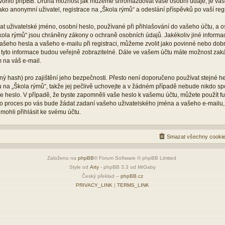
vytvořilo phpBB. Druhá možnost jak můžeme shromažďovat vaše osobní údaje, je vaš
ko anonymní uživatel, registrace na „Škola rýmů“ a odeslání příspěvků po vaší regis
 uživatelské jméno, osobní heslo, používané při přihlašování do vašeho účtu, a o
kola rýmů“ jsou chráněny zákony o ochraně osobních údajů. Jakékoliv jiné inform
šeho hesla a vašeho e-mailu při registraci, můžeme zvolit jako povinné nebo dob
 tyto informace budou veřejně zobrazitelné. Dále ve vašem účtu máte možnost zaká
 na váš e-mail.
ý hash) pro zajištění jeho bezpečnosti. Přesto není doporučeno používat stejné he
tu na „Škola rýmů“, takže jej pečlivě uchovejte a v žádném případě nebude nikdo s
vaše heslo. V případě, že byste zapomněli vaše heslo k vašemu účtu, můžete použít 
 proces po vás bude žádat zadaní vašeho uživatelského jména a vašeho e-mailu,
mohli přihlásit ke svému účtu.
Smazat všechny cookie
Založeno na
phpBB
® Forum Software © phpBB Limited
Style od
Arty
- phpBB 3.3 od MrGaby
Český překlad –
phpBB.cz
PRIVACY_LINK
|
TERMS_LINK