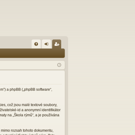
FA
řih
eg
Q
lá
ist
sit
ro
se
va
t
orum”) a phpBB („phpBB software“,
es, což jsou malé textové soubory,
ivatelské-id a anonymní identifikátor
maty na „Škola rýmů“, a je používána
ou mimo rozsah tohoto dokumentu,