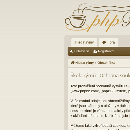
Hledat rýmy
Fóra
Přihlásit se
Registrovat
Hledat rýmy
Obsah fóra
Škola rýmů - Ochrana sou
Toto prohlášení podrobně vysvětluje j
„www.phpbb.com“, „phpBB Limited“) p
Vaše osobní údaje jsou shromážděny d
které jsou stáhnuty a uloženy v dočas
session, které je vám automaticky při
k ukládání informace, které téma jste
Můžeme také vytvořit další cookies, 