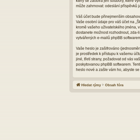
který se zaobírá jen soubory, které 
může zahrnovat: odeslání příspěvků ja
Váš účet bude přinejmenším obsahovat
Vaše osobní údaje pro váš účet na „Š
kromě vašeho uživatelského jména, va
dostanete možnost rozhodnout, zda-li
vytvářených e-mailů phpBB softwarem
Vaše heslo je zašifrováno (jednosměrn
je prostředek k přístupu k vašemu úč
jiné, třetí strany, požadovat od vás 
poskytovanou phpBB softwarem. Tento
heslo nové a zašle vám ho, abyste se 
Hledat rýmy
Obsah fóra