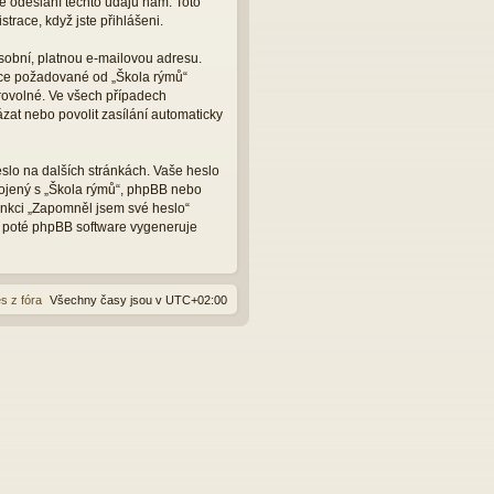
e odeslání těchto údajů nám. Toto
trace, když jste přihlášeni.
sobní, platnou e-mailovou adresu.
ace požadované od „Škola rýmů“
rovolné. Ve všech případech
zat nebo povolit zasílání automaticky
slo na dalších stránkách. Vaše heslo
pojený s „Škola rýmů“, phpBB nebo
funkci „Zapomněl jsem své heslo“
 poté phpBB software vygeneruje
s z fóra
Všechny časy jsou v
UTC+02:00