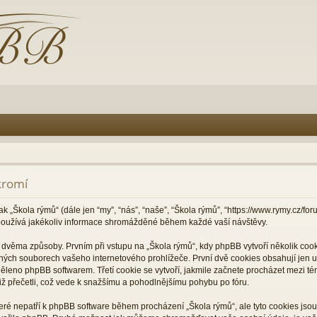
kromí
ak „Škola rýmů“ (dále jen “my”, “nás”, “naše”, “Škola rýmů”, “https://www.rymy.cz/f
oužívá jakékoliv informace shromážděné během každé vaší návštěvy.
věma způsoby. Prvním při vstupu na „Škola rýmů“, kdy phpBB vytvoří několik cooki
ných souborech vašeho internetového prohlížeče. První dvě cookies obsahují jen už
děleno phpBB softwarem. Třetí cookie se vytvoří, jakmile začnete procházet mezi té
 již přečetli, což vede k snažšímu a pohodlnějšímu pohybu po fóru.
které nepatří k phpBB software během procházení „Škola rýmů“, ale tyto cookies js