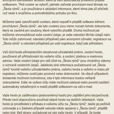
anonymní identifikátor session, které je vám automaticky přiděleno phpBB
softwarem. Třetí cookie se vytvoří, jakmile začnete procházet mezi tématy na
„Škola rýmů“, a je používána k ukládání informace, které téma jste již přečetli,
což vede k snažšímu a pohodlnějšímu pohybu po fóru.
Můžeme také vytvořit další cookies, které nepatří k phpBB software během
procházení „Škola rýmů“, ale tyto cookies jsou mimo rozsah tohoto dokumentu,
který se zaobírá jen soubory, které vytvořilo phpBB. Druhá možnost jak
můžeme shromažďovat vaše osobní údaje, je vaše odeslání těchto údajů nám.
Toto může zahrnovat: odeslání příspěvků jako anonymní uživatel, registrace na
„Škola rýmů“ a odeslání příspěvků po vaší registrace, když jste přihlášeni.
Váš účet bude přinejmenším obsahovat uživatelské jméno, osobní heslo,
používané při přihlašování do vašeho účtu, a osobní, platnou e-mailovou
adresu. Vaše osobní údaje pro váš účet na „Škola rýmů“ jsou chráněny zákony
o ochraně osobních údajů. Jakékoliv jiné informace požadované od „Škola
rýmů“ kromě vašeho uživatelského jména, vašeho hesla a vašeho e-mailu při
registraci, můžeme zvolit jako povinné nebo dobrovolné. Ve všech případech
dostanete možnost rozhodnout, zda-li tyto informace budou veřejně
zobrazitelné. Dále ve vašem účtu máte možnost zakázat nebo povolit zasílání
automaticky vytvářených e-mailů phpBB softwarem na váš e-mail.
Vaše heslo je zašifrováno (jednosměrný hash) pro zajištění jeho bezpečnosti.
Přesto není doporučeno používat stejné heslo na dalších stránkách. Vaše
heslo je prostředek k přístupu k vašemu účtu na „Škola rýmů“, takže jej pečlivě
uchovejte a v žádném případě nebude nikdo spojený s „Škola rýmů“, phpBB
nebo jiné, třetí strany, požadovat od vás vaše heslo. V případě, že byste