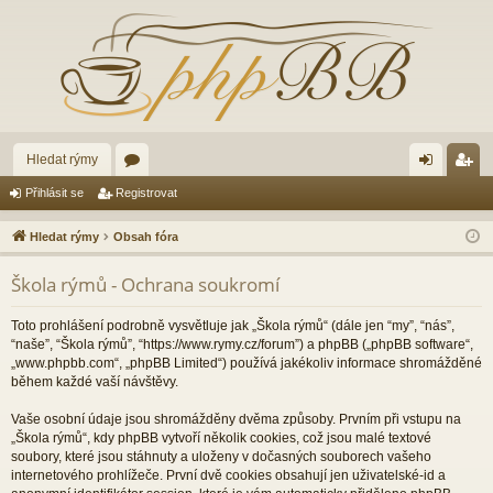
Hledat rýmy
ór
řih
eg
Přihlásit se
Registrovat
a
lá
ist
Hledat rýmy
Obsah fóra
sit
ro
Škola rýmů - Ochrana soukromí
se
va
t
Toto prohlášení podrobně vysvětluje jak „Škola rýmů“ (dále jen “my”, “nás”,
“naše”, “Škola rýmů”, “https://www.rymy.cz/forum”) a phpBB („phpBB software“,
„www.phpbb.com“, „phpBB Limited“) používá jakékoliv informace shromážděné
během každé vaší návštěvy.
Vaše osobní údaje jsou shromážděny dvěma způsoby. Prvním při vstupu na
„Škola rýmů“, kdy phpBB vytvoří několik cookies, což jsou malé textové
soubory, které jsou stáhnuty a uloženy v dočasných souborech vašeho
internetového prohlížeče. První dvě cookies obsahují jen uživatelské-id a