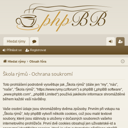
Hledat rýmy
ór
řih
eg
Přihlásit se
Registrovat
a
lá
ist
Hledat rýmy
Obsah fóra
sit
ro
Škola rýmů - Ochrana soukromí
se
va
t
Toto prohlášení podrobně vysvětluje jak „Škola rýmů“ (dále jen “my”, “nás”,
“naše”, “Škola rýmů”, “https://www.rymy.cz/forum”) a phpBB („phpBB software“,
„www.phpbb.com“, „phpBB Limited“) používá jakékoliv informace shromážděné
během každé vaší návštěvy.
Vaše osobní údaje jsou shromážděny dvěma způsoby. Prvním při vstupu na
„Škola rýmů“, kdy phpBB vytvoří několik cookies, což jsou malé textové
soubory, které jsou stáhnuty a uloženy v dočasných souborech vašeho
internetového prohlížeče. První dvě cookies obsahují jen uživatelské-id a