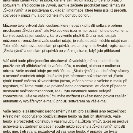
anonymní identifikátor session, které je vám automaticky přiděleno phpBB
softwarem. Třetí cookie se vytvoří, jakmile začnete procházet mezi tématy na
„Škola rýmů“, a je používána k ukládání informace, které téma jste již přečetli,
což vede k snažšímu a pohodlnějšímu pohybu po fóru.
Můžeme také vytvořit další cookies, které nepatří k phpBB software během
procházení „Škola rýmů“, ale tyto cookies jsou mimo rozsah tohoto dokumentu,
který se zaobírá jen soubory, které vytvořilo phpBB. Druhá možnost jak
můžeme shromažďovat vaše osobní údaje, je vaše odeslání těchto údajů nám.
Toto může zahrnovat: odeslání příspěvků jako anonymní uživatel, registrace na
„Škola rýmů“ a odeslání příspěvků po vaší registrace, když jste přihlášeni.
Váš účet bude přinejmenším obsahovat uživatelské jméno, osobní heslo,
používané při přihlašování do vašeho účtu, a osobní, platnou e-mailovou
adresu. Vaše osobní údaje pro váš účet na „Škola rýmů“ jsou chráněny zákony
o ochraně osobních údajů. Jakékoliv jiné informace požadované od „Škola
rýmů“ kromě vašeho uživatelského jména, vašeho hesla a vašeho e-mailu při
registraci, můžeme zvolit jako povinné nebo dobrovolné. Ve všech případech
dostanete možnost rozhodnout, zda-li tyto informace budou veřejně
zobrazitelné. Dále ve vašem účtu máte možnost zakázat nebo povolit zasílání
automaticky vytvářených e-mailů phpBB softwarem na váš e-mail.
Vaše heslo je zašifrováno (jednosměrný hash) pro zajištění jeho bezpečnosti.
Přesto není doporučeno používat stejné heslo na dalších stránkách. Vaše
heslo je prostředek k přístupu k vašemu účtu na „Škola rýmů“, takže jej pečlivě
uchovejte a v žádném případě nebude nikdo spojený s „Škola rýmů“, phpBB
nebo jiné, třetí strany, požadovat od vás vaše heslo. V případě, že byste