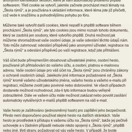
anonymní identifikátor session, které je vám automaticky přiděleno phpBB
softwarem. Třetí cookie se vytvoří, jakmile začnete procházet mezi tématy na
„Škola rýmů“, a je používána k ukládání informace, které téma jste již přečetli,
což vede k snažšímu a pohodlnějšímu pohybu po fóru.
Můžeme také vytvořit další cookies, které nepatří k phpBB software během
procházení „Škola rýmů“, ale tyto cookies jsou mimo rozsah tohoto dokumentu,
který se zaobírá jen soubory, které vytvořilo phpBB. Druhá možnost jak
můžeme shromažďovat vaše osobní údaje, je vaše odeslání těchto údajů nám.
Toto může zahrnovat: odeslání příspěvků jako anonymní uživatel, registrace na
„Škola rýmů“ a odeslání příspěvků po vaší registrace, když jste přihlášeni.
Váš účet bude přinejmenším obsahovat uživatelské jméno, osobní heslo,
používané při přihlašování do vašeho účtu, a osobní, platnou e-mailovou
adresu. Vaše osobní údaje pro váš účet na „Škola rýmů“ jsou chráněny zákony
o ochraně osobních údajů. Jakékoliv jiné informace požadované od „Škola
rýmů“ kromě vašeho uživatelského jména, vašeho hesla a vašeho e-mailu při
registraci, můžeme zvolit jako povinné nebo dobrovolné. Ve všech případech
dostanete možnost rozhodnout, zda-li tyto informace budou veřejně
zobrazitelné. Dále ve vašem účtu máte možnost zakázat nebo povolit zasílání
automaticky vytvářených e-mailů phpBB softwarem na váš e-mail.
Vaše heslo je zašifrováno (jednosměrný hash) pro zajištění jeho bezpečnosti.
Přesto není doporučeno používat stejné heslo na dalších stránkách. Vaše
heslo je prostředek k přístupu k vašemu účtu na „Škola rýmů“, takže jej pečlivě
uchovejte a v žádném případě nebude nikdo spojený s „Škola rýmů“, phpBB
nebo jiné, třetí strany, požadovat od vás vaše heslo. V případě, že byste