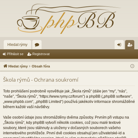
Hledat rýmy
ór
řih
eg
Přihlásit se
Registrovat
a
lá
ist
Hledat rýmy
Obsah fóra
sit
ro
Škola rýmů - Ochrana soukromí
se
va
t
Toto prohlášení podrobně vysvětluje jak „Škola rýmů“ (dále jen “my”, “nás”,
“naše”, “Škola rýmů”, “https://www.rymy.cz/forum”) a phpBB („phpBB software“,
„www.phpbb.com“, „phpBB Limited“) používá jakékoliv informace shromážděné
během každé vaší návštěvy.
Vaše osobní údaje jsou shromážděny dvěma způsoby. Prvním při vstupu na
„Škola rýmů“, kdy phpBB vytvoří několik cookies, což jsou malé textové
soubory, které jsou stáhnuty a uloženy v dočasných souborech vašeho
internetového prohlížeče. První dvě cookies obsahují jen uživatelské-id a