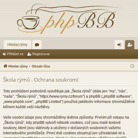
Hledat rýmy
ór
řih
eg
Přihlásit se
Registrovat
a
lá
ist
Hledat rýmy
Obsah fóra
sit
ro
Škola rýmů - Ochrana soukromí
se
va
t
Toto prohlášení podrobně vysvětluje jak „Škola rýmů“ (dále jen “my”, “nás”,
“naše”, “Škola rýmů”, “https://www.rymy.cz/forum”) a phpBB („phpBB software“,
„www.phpbb.com“, „phpBB Limited“) používá jakékoliv informace shromážděné
během každé vaší návštěvy.
Vaše osobní údaje jsou shromážděny dvěma způsoby. Prvním při vstupu na
„Škola rýmů“, kdy phpBB vytvoří několik cookies, což jsou malé textové
soubory, které jsou stáhnuty a uloženy v dočasných souborech vašeho
internetového prohlížeče. První dvě cookies obsahují jen uživatelské-id a