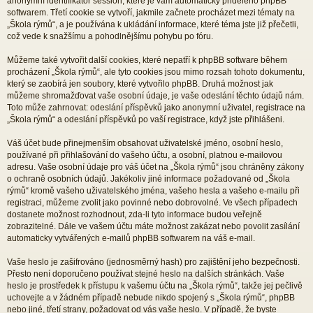
anonymní identifikátor session, které je vám automaticky přiděleno phpBB
softwarem. Třetí cookie se vytvoří, jakmile začnete procházet mezi tématy na
„Škola rýmů“, a je používána k ukládání informace, které téma jste již přečetli,
což vede k snažšímu a pohodlnějšímu pohybu po fóru.
Můžeme také vytvořit další cookies, které nepatří k phpBB software během
procházení „Škola rýmů“, ale tyto cookies jsou mimo rozsah tohoto dokumentu,
který se zaobírá jen soubory, které vytvořilo phpBB. Druhá možnost jak
můžeme shromažďovat vaše osobní údaje, je vaše odeslání těchto údajů nám.
Toto může zahrnovat: odeslání příspěvků jako anonymní uživatel, registrace na
„Škola rýmů“ a odeslání příspěvků po vaší registrace, když jste přihlášeni.
Váš účet bude přinejmenším obsahovat uživatelské jméno, osobní heslo,
používané při přihlašování do vašeho účtu, a osobní, platnou e-mailovou
adresu. Vaše osobní údaje pro váš účet na „Škola rýmů“ jsou chráněny zákony
o ochraně osobních údajů. Jakékoliv jiné informace požadované od „Škola
rýmů“ kromě vašeho uživatelského jména, vašeho hesla a vašeho e-mailu při
registraci, můžeme zvolit jako povinné nebo dobrovolné. Ve všech případech
dostanete možnost rozhodnout, zda-li tyto informace budou veřejně
zobrazitelné. Dále ve vašem účtu máte možnost zakázat nebo povolit zasílání
automaticky vytvářených e-mailů phpBB softwarem na váš e-mail.
Vaše heslo je zašifrováno (jednosměrný hash) pro zajištění jeho bezpečnosti.
Přesto není doporučeno používat stejné heslo na dalších stránkách. Vaše
heslo je prostředek k přístupu k vašemu účtu na „Škola rýmů“, takže jej pečlivě
uchovejte a v žádném případě nebude nikdo spojený s „Škola rýmů“, phpBB
nebo jiné, třetí strany, požadovat od vás vaše heslo. V případě, že byste