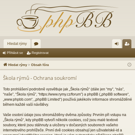
Hledat rýmy
ór
řih
eg
Přihlásit se
Registrovat
a
lá
ist
Hledat rýmy
Obsah fóra
sit
ro
Škola rýmů - Ochrana soukromí
se
va
t
Toto prohlášení podrobně vysvětluje jak „Škola rýmů“ (dále jen “my”, “nás”,
“naše”, “Škola rýmů”, “https://www.rymy.cz/forum”) a phpBB („phpBB software“,
„www.phpbb.com“, „phpBB Limited“) používá jakékoliv informace shromážděné
během každé vaší návštěvy.
Vaše osobní údaje jsou shromážděny dvěma způsoby. Prvním při vstupu na
„Škola rýmů“, kdy phpBB vytvoří několik cookies, což jsou malé textové
soubory, které jsou stáhnuty a uloženy v dočasných souborech vašeho
internetového prohlížeče. První dvě cookies obsahují jen uživatelské-id a