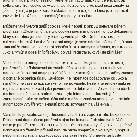
anonymní identifikátor session, které je vám automaticky přiděleno phpBB
softwarem. Třetí cookie se vytvoří, jakmile začnete procházet mezi tématy na
„Škola rýmů“, a je používána k ukládání informace, které téma jste již přečetli,
což vede k snažšímu a pohodlnějšímu pohybu po fóru.
Můžeme také vytvořit další cookies, které nepatří k phpBB software během
procházení „Škola rýmů“, ale tyto cookies jsou mimo rozsah tohoto dokumentu,
který se zaobírá jen soubory, které vytvořilo phpBB. Druhá možnost jak
můžeme shromažďovat vaše osobní údaje, je vaše odeslání těchto údajů nám.
Toto může zahrnovat: odeslání příspěvků jako anonymní uživatel, registrace na
„Škola rýmů“ a odeslání příspěvků po vaší registrace, když jste přihlášeni.
Váš účet bude přinejmenším obsahovat uživatelské jméno, osobní heslo,
používané při přihlašování do vašeho účtu, a osobní, platnou e-mailovou
adresu. Vaše osobní údaje pro váš účet na „Škola rýmů“ jsou chráněny zákony
o ochraně osobních údajů. Jakékoliv jiné informace požadované od „Škola
rýmů“ kromě vašeho uživatelského jména, vašeho hesla a vašeho e-mailu při
registraci, můžeme zvolit jako povinné nebo dobrovolné. Ve všech případech
dostanete možnost rozhodnout, zda-li tyto informace budou veřejně
zobrazitelné. Dále ve vašem účtu máte možnost zakázat nebo povolit zasílání
automaticky vytvářených e-mailů phpBB softwarem na váš e-mail.
Vaše heslo je zašifrováno (jednosměrný hash) pro zajištění jeho bezpečnosti.
Přesto není doporučeno používat stejné heslo na dalších stránkách. Vaše
heslo je prostředek k přístupu k vašemu účtu na „Škola rýmů“, takže jej pečlivě
uchovejte a v žádném případě nebude nikdo spojený s „Škola rýmů“, phpBB
nebo jiné, třetí strany, požadovat od vás vaše heslo. V případě, že byste