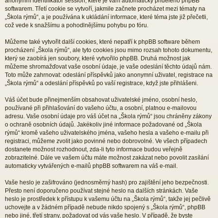
anonymní identifikátor session, které je vám automaticky přiděleno phpBB
softwarem. Třetí cookie se vytvoří, jakmile začnete procházet mezi tématy na
„Škola rýmů“, a je používána k ukládání informace, které téma jste již přečetli,
což vede k snažšímu a pohodlnějšímu pohybu po fóru.
Můžeme také vytvořit další cookies, které nepatří k phpBB software během
procházení „Škola rýmů“, ale tyto cookies jsou mimo rozsah tohoto dokumentu,
který se zaobírá jen soubory, které vytvořilo phpBB. Druhá možnost jak
můžeme shromažďovat vaše osobní údaje, je vaše odeslání těchto údajů nám.
Toto může zahrnovat: odeslání příspěvků jako anonymní uživatel, registrace na
„Škola rýmů“ a odeslání příspěvků po vaší registrace, když jste přihlášeni.
Váš účet bude přinejmenším obsahovat uživatelské jméno, osobní heslo,
používané při přihlašování do vašeho účtu, a osobní, platnou e-mailovou
adresu. Vaše osobní údaje pro váš účet na „Škola rýmů“ jsou chráněny zákony
o ochraně osobních údajů. Jakékoliv jiné informace požadované od „Škola
rýmů“ kromě vašeho uživatelského jména, vašeho hesla a vašeho e-mailu při
registraci, můžeme zvolit jako povinné nebo dobrovolné. Ve všech případech
dostanete možnost rozhodnout, zda-li tyto informace budou veřejně
zobrazitelné. Dále ve vašem účtu máte možnost zakázat nebo povolit zasílání
automaticky vytvářených e-mailů phpBB softwarem na váš e-mail.
Vaše heslo je zašifrováno (jednosměrný hash) pro zajištění jeho bezpečnosti.
Přesto není doporučeno používat stejné heslo na dalších stránkách. Vaše
heslo je prostředek k přístupu k vašemu účtu na „Škola rýmů“, takže jej pečlivě
uchovejte a v žádném případě nebude nikdo spojený s „Škola rýmů“, phpBB
nebo jiné, třetí strany, požadovat od vás vaše heslo. V případě, že byste