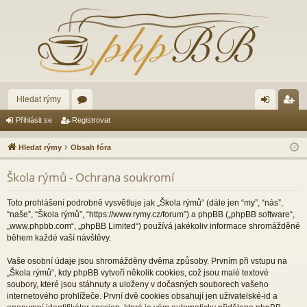
Hledat rýmy
ór
řih
eg
Přihlásit se
Registrovat
a
lá
ist
Hledat rýmy
Obsah fóra
sit
ro
Škola rýmů - Ochrana soukromí
se
va
t
Toto prohlášení podrobně vysvětluje jak „Škola rýmů“ (dále jen “my”, “nás”,
“naše”, “Škola rýmů”, “https://www.rymy.cz/forum”) a phpBB („phpBB software“,
„www.phpbb.com“, „phpBB Limited“) používá jakékoliv informace shromážděné
během každé vaší návštěvy.
Vaše osobní údaje jsou shromážděny dvěma způsoby. Prvním při vstupu na
„Škola rýmů“, kdy phpBB vytvoří několik cookies, což jsou malé textové
soubory, které jsou stáhnuty a uloženy v dočasných souborech vašeho
internetového prohlížeče. První dvě cookies obsahují jen uživatelské-id a