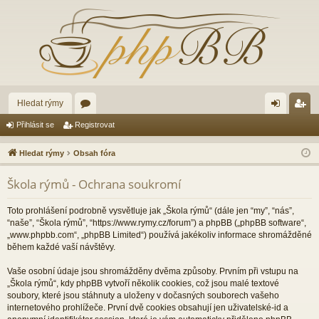
Hledat rýmy
ór
řih
eg
Přihlásit se
Registrovat
a
lá
ist
Hledat rýmy
Obsah fóra
sit
ro
Škola rýmů - Ochrana soukromí
se
va
t
Toto prohlášení podrobně vysvětluje jak „Škola rýmů“ (dále jen “my”, “nás”,
“naše”, “Škola rýmů”, “https://www.rymy.cz/forum”) a phpBB („phpBB software“,
„www.phpbb.com“, „phpBB Limited“) používá jakékoliv informace shromážděné
během každé vaší návštěvy.
Vaše osobní údaje jsou shromážděny dvěma způsoby. Prvním při vstupu na
„Škola rýmů“, kdy phpBB vytvoří několik cookies, což jsou malé textové
soubory, které jsou stáhnuty a uloženy v dočasných souborech vašeho
internetového prohlížeče. První dvě cookies obsahují jen uživatelské-id a