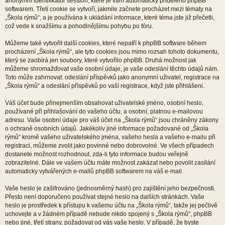
anonymní identifikátor session, které je vám automaticky přiděleno phpBB
softwarem. Třetí cookie se vytvoří, jakmile začnete procházet mezi tématy na
„Škola rýmů“, a je používána k ukládání informace, které téma jste již přečetli,
což vede k snažšímu a pohodlnějšímu pohybu po fóru.
Můžeme také vytvořit další cookies, které nepatří k phpBB software během
procházení „Škola rýmů“, ale tyto cookies jsou mimo rozsah tohoto dokumentu,
který se zaobírá jen soubory, které vytvořilo phpBB. Druhá možnost jak
můžeme shromažďovat vaše osobní údaje, je vaše odeslání těchto údajů nám.
Toto může zahrnovat: odeslání příspěvků jako anonymní uživatel, registrace na
„Škola rýmů“ a odeslání příspěvků po vaší registrace, když jste přihlášeni.
Váš účet bude přinejmenším obsahovat uživatelské jméno, osobní heslo,
používané při přihlašování do vašeho účtu, a osobní, platnou e-mailovou
adresu. Vaše osobní údaje pro váš účet na „Škola rýmů“ jsou chráněny zákony
o ochraně osobních údajů. Jakékoliv jiné informace požadované od „Škola
rýmů“ kromě vašeho uživatelského jména, vašeho hesla a vašeho e-mailu při
registraci, můžeme zvolit jako povinné nebo dobrovolné. Ve všech případech
dostanete možnost rozhodnout, zda-li tyto informace budou veřejně
zobrazitelné. Dále ve vašem účtu máte možnost zakázat nebo povolit zasílání
automaticky vytvářených e-mailů phpBB softwarem na váš e-mail.
Vaše heslo je zašifrováno (jednosměrný hash) pro zajištění jeho bezpečnosti.
Přesto není doporučeno používat stejné heslo na dalších stránkách. Vaše
heslo je prostředek k přístupu k vašemu účtu na „Škola rýmů“, takže jej pečlivě
uchovejte a v žádném případě nebude nikdo spojený s „Škola rýmů“, phpBB
nebo jiné, třetí strany, požadovat od vás vaše heslo. V případě, že byste