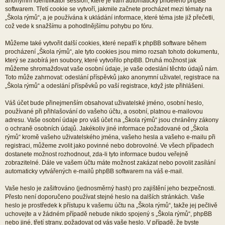
anonymní identifikátor session, které je vám automaticky přiděleno phpBB
softwarem. Třetí cookie se vytvoří, jakmile začnete procházet mezi tématy na
„Škola rýmů“, a je používána k ukládání informace, které téma jste již přečetli,
což vede k snažšímu a pohodlnějšímu pohybu po fóru.
Můžeme také vytvořit další cookies, které nepatří k phpBB software během
procházení „Škola rýmů“, ale tyto cookies jsou mimo rozsah tohoto dokumentu,
který se zaobírá jen soubory, které vytvořilo phpBB. Druhá možnost jak
můžeme shromažďovat vaše osobní údaje, je vaše odeslání těchto údajů nám.
Toto může zahrnovat: odeslání příspěvků jako anonymní uživatel, registrace na
„Škola rýmů“ a odeslání příspěvků po vaší registrace, když jste přihlášeni.
Váš účet bude přinejmenším obsahovat uživatelské jméno, osobní heslo,
používané při přihlašování do vašeho účtu, a osobní, platnou e-mailovou
adresu. Vaše osobní údaje pro váš účet na „Škola rýmů“ jsou chráněny zákony
o ochraně osobních údajů. Jakékoliv jiné informace požadované od „Škola
rýmů“ kromě vašeho uživatelského jména, vašeho hesla a vašeho e-mailu při
registraci, můžeme zvolit jako povinné nebo dobrovolné. Ve všech případech
dostanete možnost rozhodnout, zda-li tyto informace budou veřejně
zobrazitelné. Dále ve vašem účtu máte možnost zakázat nebo povolit zasílání
automaticky vytvářených e-mailů phpBB softwarem na váš e-mail.
Vaše heslo je zašifrováno (jednosměrný hash) pro zajištění jeho bezpečnosti.
Přesto není doporučeno používat stejné heslo na dalších stránkách. Vaše
heslo je prostředek k přístupu k vašemu účtu na „Škola rýmů“, takže jej pečlivě
uchovejte a v žádném případě nebude nikdo spojený s „Škola rýmů“, phpBB
nebo jiné, třetí strany, požadovat od vás vaše heslo. V případě, že byste