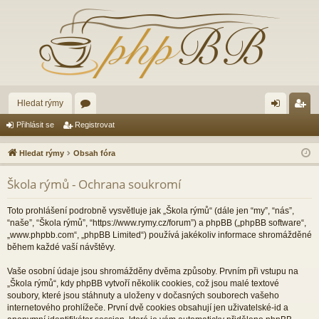
Hledat rýmy
ór
řih
eg
Přihlásit se
Registrovat
a
lá
ist
Hledat rýmy
Obsah fóra
sit
ro
Škola rýmů - Ochrana soukromí
se
va
t
Toto prohlášení podrobně vysvětluje jak „Škola rýmů“ (dále jen “my”, “nás”,
“naše”, “Škola rýmů”, “https://www.rymy.cz/forum”) a phpBB („phpBB software“,
„www.phpbb.com“, „phpBB Limited“) používá jakékoliv informace shromážděné
během každé vaší návštěvy.
Vaše osobní údaje jsou shromážděny dvěma způsoby. Prvním při vstupu na
„Škola rýmů“, kdy phpBB vytvoří několik cookies, což jsou malé textové
soubory, které jsou stáhnuty a uloženy v dočasných souborech vašeho
internetového prohlížeče. První dvě cookies obsahují jen uživatelské-id a