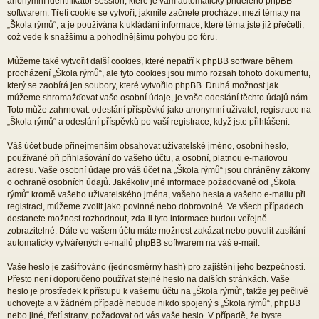
anonymní identifikátor session, které je vám automaticky přiděleno phpBB
softwarem. Třetí cookie se vytvoří, jakmile začnete procházet mezi tématy na
„Škola rýmů“, a je používána k ukládání informace, které téma jste již přečetli,
což vede k snažšímu a pohodlnějšímu pohybu po fóru.
Můžeme také vytvořit další cookies, které nepatří k phpBB software během
procházení „Škola rýmů“, ale tyto cookies jsou mimo rozsah tohoto dokumentu,
který se zaobírá jen soubory, které vytvořilo phpBB. Druhá možnost jak
můžeme shromažďovat vaše osobní údaje, je vaše odeslání těchto údajů nám.
Toto může zahrnovat: odeslání příspěvků jako anonymní uživatel, registrace na
„Škola rýmů“ a odeslání příspěvků po vaší registrace, když jste přihlášeni.
Váš účet bude přinejmenším obsahovat uživatelské jméno, osobní heslo,
používané při přihlašování do vašeho účtu, a osobní, platnou e-mailovou
adresu. Vaše osobní údaje pro váš účet na „Škola rýmů“ jsou chráněny zákony
o ochraně osobních údajů. Jakékoliv jiné informace požadované od „Škola
rýmů“ kromě vašeho uživatelského jména, vašeho hesla a vašeho e-mailu při
registraci, můžeme zvolit jako povinné nebo dobrovolné. Ve všech případech
dostanete možnost rozhodnout, zda-li tyto informace budou veřejně
zobrazitelné. Dále ve vašem účtu máte možnost zakázat nebo povolit zasílání
automaticky vytvářených e-mailů phpBB softwarem na váš e-mail.
Vaše heslo je zašifrováno (jednosměrný hash) pro zajištění jeho bezpečnosti.
Přesto není doporučeno používat stejné heslo na dalších stránkách. Vaše
heslo je prostředek k přístupu k vašemu účtu na „Škola rýmů“, takže jej pečlivě
uchovejte a v žádném případě nebude nikdo spojený s „Škola rýmů“, phpBB
nebo jiné, třetí strany, požadovat od vás vaše heslo. V případě, že byste