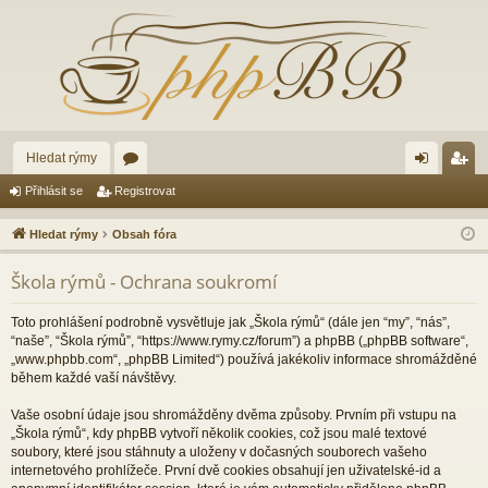
Hledat rýmy
ór
řih
eg
Přihlásit se
Registrovat
a
lá
ist
Hledat rýmy
Obsah fóra
sit
ro
Škola rýmů - Ochrana soukromí
se
va
t
Toto prohlášení podrobně vysvětluje jak „Škola rýmů“ (dále jen “my”, “nás”,
“naše”, “Škola rýmů”, “https://www.rymy.cz/forum”) a phpBB („phpBB software“,
„www.phpbb.com“, „phpBB Limited“) používá jakékoliv informace shromážděné
během každé vaší návštěvy.
Vaše osobní údaje jsou shromážděny dvěma způsoby. Prvním při vstupu na
„Škola rýmů“, kdy phpBB vytvoří několik cookies, což jsou malé textové
soubory, které jsou stáhnuty a uloženy v dočasných souborech vašeho
internetového prohlížeče. První dvě cookies obsahují jen uživatelské-id a