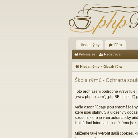
Hledat rýmy
Fóra
Přihlásit se
Registrovat
Hledat rýmy
Obsah fóra
Škola rýmů - Ochrana sou
Toto prohlášení podrobně vysvětluje j
„www.phpbb.com“, „phpBB Limited“) p
Vaše osobní údaje jsou shromážděny d
které jsou stáhnuty a uloženy v dočas
session, které je vám automaticky při
k ukládání informace, které téma jste
Můžeme také vytvořit další cookies, 