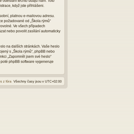
e odeslání těchto údajů nám. Toto
trace, když jste přihlášeni.
sobní, platnou e-mailovou adresu.
ace požadované od „Škola rýmů“
rovolné. Ve všech případech
zat nebo povolit zasílání automaticky
slo na dalších stránkách. Vaše heslo
pojený s „Škola rýmů“, phpBB nebo
funkci „Zapomněl jsem své heslo“
 poté phpBB software vygeneruje
s z fóra
Všechny časy jsou v
UTC+02:00