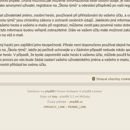
vytvořilo phpBB. Druhá možnost jak můžeme shromažďovat vaše osobní údaje, je vaš
ko anonymní uživatel, registrace na „Škola rýmů“ a odeslání příspěvků po vaší regis
 uživatelské jméno, osobní heslo, používané při přihlašování do vašeho účtu, a o
kola rýmů“ jsou chráněny zákony o ochraně osobních údajů. Jakékoliv jiné inform
šeho hesla a vašeho e-mailu při registraci, můžeme zvolit jako povinné nebo dob
 tyto informace budou veřejně zobrazitelné. Dále ve vašem účtu máte možnost zaká
 na váš e-mail.
ý hash) pro zajištění jeho bezpečnosti. Přesto není doporučeno používat stejné he
tu na „Škola rýmů“, takže jej pečlivě uchovejte a v žádném případě nebude nikdo s
vaše heslo. V případě, že byste zapomněli vaše heslo k vašemu účtu, můžete použít 
 proces po vás bude žádat zadaní vašeho uživatelského jména a vašeho e-mailu,
mohli přihlásit ke svému účtu.
Smazat všechny cookie
Založeno na
phpBB
® Forum Software © phpBB Limited
Style od
Arty
- phpBB 3.3 od MrGaby
Český překlad –
phpBB.cz
PRIVACY_LINK
|
TERMS_LINK