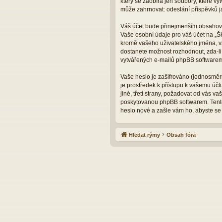
který se zaobírá jen soubory, které 
může zahrnovat: odeslání příspěvků ja
Váš účet bude přinejmenším obsahovat
Vaše osobní údaje pro váš účet na „Š
kromě vašeho uživatelského jména, va
dostanete možnost rozhodnout, zda-li
vytvářených e-mailů phpBB softwarem
Vaše heslo je zašifrováno (jednosměrn
je prostředek k přístupu k vašemu úč
jiné, třetí strany, požadovat od vás 
poskytovanou phpBB softwarem. Tento
heslo nové a zašle vám ho, abyste se 
Hledat rýmy
Obsah fóra