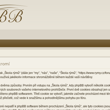
kromí
ak „Škola rýmů“ (dále jen “my”, “nás”, “naše”, “Škola rýmů”, “https://www.rymy.cz/f
oužívá jakékoliv informace shromážděné během každé vaší návštěvy.
věma způsoby. Prvním při vstupu na „Škola rýmů“, kdy phpBB vytvoří několik cooki
ných souborech vašeho internetového prohlížeče. První dvě cookies obsahují jen už
děleno phpBB softwarem. Třetí cookie se vytvoří, jakmile začnete procházet mezi té
 již přečetli, což vede k snažšímu a pohodlnějšímu pohybu po fóru.
které nepatří k phpBB software během procházení „Škola rýmů“, ale tyto cookies js