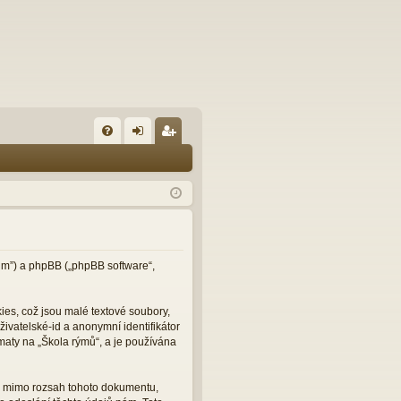
FA
řih
eg
Q
lá
ist
sit
ro
se
va
t
orum”) a phpBB („phpBB software“,
es, což jsou malé textové soubory,
ivatelské-id a anonymní identifikátor
maty na „Škola rýmů“, a je používána
ou mimo rozsah tohoto dokumentu,