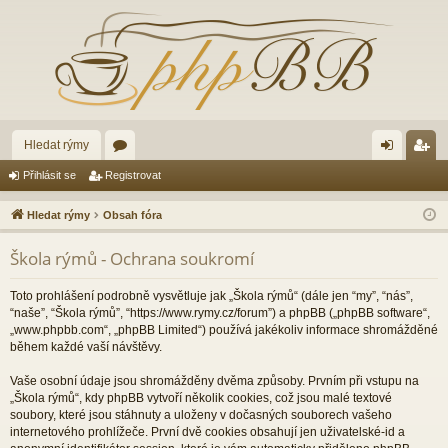
Hledat rýmy
ór
řih
eg
Přihlásit se
Registrovat
a
lá
ist
Hledat rýmy
Obsah fóra
sit
ro
Škola rýmů - Ochrana soukromí
se
va
t
Toto prohlášení podrobně vysvětluje jak „Škola rýmů“ (dále jen “my”, “nás”,
“naše”, “Škola rýmů”, “https://www.rymy.cz/forum”) a phpBB („phpBB software“,
„www.phpbb.com“, „phpBB Limited“) používá jakékoliv informace shromážděné
během každé vaší návštěvy.
Vaše osobní údaje jsou shromážděny dvěma způsoby. Prvním při vstupu na
„Škola rýmů“, kdy phpBB vytvoří několik cookies, což jsou malé textové
soubory, které jsou stáhnuty a uloženy v dočasných souborech vašeho
internetového prohlížeče. První dvě cookies obsahují jen uživatelské-id a