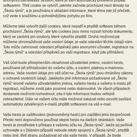
anonymní identifikátor session, které je vám automaticky přiděleno phpBB
softwarem. Třetí cookie se vytvoří, jakmile začnete procházet mezi tématy na
„Škola rýmů“, a je používána k ukládání informace, které téma jste již přečetli,
což vede k snažšímu a pohodlnějšímu pohybu po fóru.
Můžeme také vytvořit další cookies, které nepatří k phpBB software během
procházení „Škola rýmů“, ale tyto cookies jsou mimo rozsah tohoto dokumentu,
který se zaobírá jen soubory, které vytvořilo phpBB. Druhá možnost jak
můžeme shromažďovat vaše osobní údaje, je vaše odeslání těchto údajů nám.
Toto může zahrnovat: odeslání příspěvků jako anonymní uživatel, registrace na
„Škola rýmů“ a odeslání příspěvků po vaší registrace, když jste přihlášeni.
Váš účet bude přinejmenším obsahovat uživatelské jméno, osobní heslo,
používané při přihlašování do vašeho účtu, a osobní, platnou e-mailovou
adresu. Vaše osobní údaje pro váš účet na „Škola rýmů“ jsou chráněny zákony
o ochraně osobních údajů. Jakékoliv jiné informace požadované od „Škola
rýmů“ kromě vašeho uživatelského jména, vašeho hesla a vašeho e-mailu při
registraci, můžeme zvolit jako povinné nebo dobrovolné. Ve všech případech
dostanete možnost rozhodnout, zda-li tyto informace budou veřejně
zobrazitelné. Dále ve vašem účtu máte možnost zakázat nebo povolit zasílání
automaticky vytvářených e-mailů phpBB softwarem na váš e-mail.
Vaše heslo je zašifrováno (jednosměrný hash) pro zajištění jeho bezpečnosti.
Přesto není doporučeno používat stejné heslo na dalších stránkách. Vaše
heslo je prostředek k přístupu k vašemu účtu na „Škola rýmů“, takže jej pečlivě
uchovejte a v žádném případě nebude nikdo spojený s „Škola rýmů“, phpBB
nebo jiné, třetí strany, požadovat od vás vaše heslo. V případě, že byste