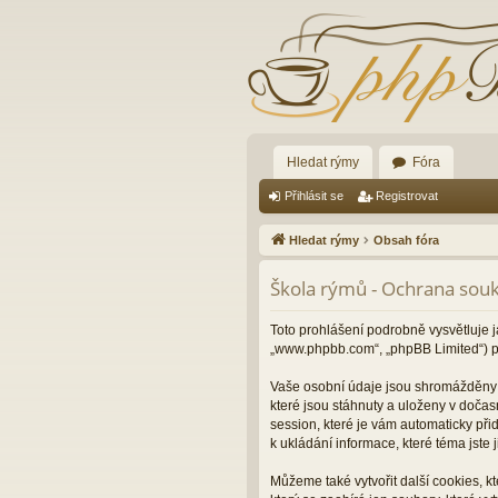
Hledat rýmy
Fóra
Přihlásit se
Registrovat
Hledat rýmy
Obsah fóra
Škola rýmů - Ochrana sou
Toto prohlášení podrobně vysvětluje j
„www.phpbb.com“, „phpBB Limited“) p
Vaše osobní údaje jsou shromážděny d
které jsou stáhnuty a uloženy v dočas
session, které je vám automaticky při
k ukládání informace, které téma jste
Můžeme také vytvořit další cookies, 