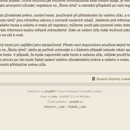
vytvořilo phpBB. Druhá možnost jak můžeme shromažďovat vaše osobní údaje, je vaš
ko anonymní uživatel, registrace na „Škola rýmů“ a odeslání příspěvků po vaší regis
 uživatelské jméno, osobní heslo, používané při přihlašování do vašeho účtu, a o
kola rýmů“ jsou chráněny zákony o ochraně osobních údajů. Jakékoliv jiné inform
šeho hesla a vašeho e-mailu při registraci, můžeme zvolit jako povinné nebo dob
 tyto informace budou veřejně zobrazitelné. Dále ve vašem účtu máte možnost zaká
 na váš e-mail.
ý hash) pro zajištění jeho bezpečnosti. Přesto není doporučeno používat stejné he
tu na „Škola rýmů“, takže jej pečlivě uchovejte a v žádném případě nebude nikdo s
vaše heslo. V případě, že byste zapomněli vaše heslo k vašemu účtu, můžete použít 
 proces po vás bude žádat zadaní vašeho uživatelského jména a vašeho e-mailu,
mohli přihlásit ke svému účtu.
Smazat všechny cookie
Založeno na
phpBB
® Forum Software © phpBB Limited
Style od
Arty
- phpBB 3.3 od MrGaby
Český překlad –
phpBB.cz
PRIVACY_LINK
|
TERMS_LINK