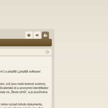
FA
řih
eg
Q
lá
ist
sit
ro
se
va
t
orum”) a phpBB („phpBB software“,
es, což jsou malé textové soubory,
ivatelské-id a anonymní identifikátor
maty na „Škola rýmů“, a je používána
ou mimo rozsah tohoto dokumentu,