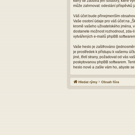
který se zaobírá jen soubory, které 
může zahrnovat: odeslání příspěvků ja
Váš účet bude přinejmenším obsahovat
Vaše osobní údaje pro váš účet na „Š
kromě vašeho uživatelského jména, va
dostanete možnost rozhodnout, zda-li
vytvářených e-mailů phpBB softwarem
Vaše heslo je zašifrováno (jednosměrn
je prostředek k přístupu k vašemu úč
jiné, třetí strany, požadovat od vás 
poskytovanou phpBB softwarem. Tento
heslo nové a zašle vám ho, abyste se 
Hledat rýmy
Obsah fóra