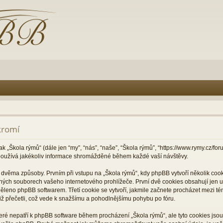
kromí
ak „Škola rýmů“ (dále jen “my”, “nás”, “naše”, “Škola rýmů”, “https://www.rymy.cz/f
oužívá jakékoliv informace shromážděné během každé vaší návštěvy.
věma způsoby. Prvním při vstupu na „Škola rýmů“, kdy phpBB vytvoří několik cooki
ných souborech vašeho internetového prohlížeče. První dvě cookies obsahují jen už
děleno phpBB softwarem. Třetí cookie se vytvoří, jakmile začnete procházet mezi té
 již přečetli, což vede k snažšímu a pohodlnějšímu pohybu po fóru.
které nepatří k phpBB software během procházení „Škola rýmů“, ale tyto cookies js