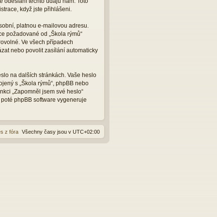
e odeslání těchto údajů nám. Toto
trace, když jste přihlášeni.
sobní, platnou e-mailovou adresu.
ace požadované od „Škola rýmů“
rovolné. Ve všech případech
zat nebo povolit zasílání automaticky
slo na dalších stránkách. Vaše heslo
pojený s „Škola rýmů“, phpBB nebo
funkci „Zapomněl jsem své heslo“
 poté phpBB software vygeneruje
s z fóra
Všechny časy jsou v
UTC+02:00