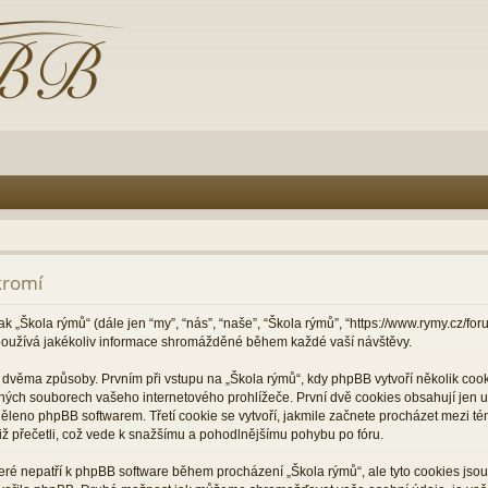
kromí
ak „Škola rýmů“ (dále jen “my”, “nás”, “naše”, “Škola rýmů”, “https://www.rymy.cz/f
oužívá jakékoliv informace shromážděné během každé vaší návštěvy.
věma způsoby. Prvním při vstupu na „Škola rýmů“, kdy phpBB vytvoří několik cooki
ných souborech vašeho internetového prohlížeče. První dvě cookies obsahují jen už
děleno phpBB softwarem. Třetí cookie se vytvoří, jakmile začnete procházet mezi té
 již přečetli, což vede k snažšímu a pohodlnějšímu pohybu po fóru.
které nepatří k phpBB software během procházení „Škola rýmů“, ale tyto cookies js