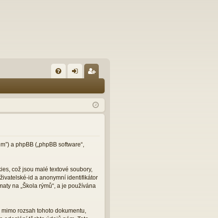
FA
řih
eg
Q
lá
ist
sit
ro
se
va
t
orum”) a phpBB („phpBB software“,
es, což jsou malé textové soubory,
ivatelské-id a anonymní identifikátor
maty na „Škola rýmů“, a je používána
ou mimo rozsah tohoto dokumentu,