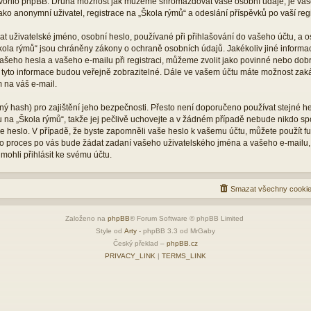
vytvořilo phpBB. Druhá možnost jak můžeme shromažďovat vaše osobní údaje, je vaš
ko anonymní uživatel, registrace na „Škola rýmů“ a odeslání příspěvků po vaší regis
 uživatelské jméno, osobní heslo, používané při přihlašování do vašeho účtu, a o
kola rýmů“ jsou chráněny zákony o ochraně osobních údajů. Jakékoliv jiné inform
šeho hesla a vašeho e-mailu při registraci, můžeme zvolit jako povinné nebo dob
 tyto informace budou veřejně zobrazitelné. Dále ve vašem účtu máte možnost zaká
 na váš e-mail.
ý hash) pro zajištění jeho bezpečnosti. Přesto není doporučeno používat stejné he
tu na „Škola rýmů“, takže jej pečlivě uchovejte a v žádném případě nebude nikdo s
vaše heslo. V případě, že byste zapomněli vaše heslo k vašemu účtu, můžete použít 
 proces po vás bude žádat zadaní vašeho uživatelského jména a vašeho e-mailu,
mohli přihlásit ke svému účtu.
Smazat všechny cookie
Založeno na
phpBB
® Forum Software © phpBB Limited
Style od
Arty
- phpBB 3.3 od MrGaby
Český překlad –
phpBB.cz
PRIVACY_LINK
|
TERMS_LINK