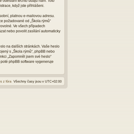
e odeslání těchto údajů nám. Toto
trace, když jste přihlášeni.
sobní, platnou e-mailovou adresu.
ace požadované od „Škola rýmů“
rovolné. Ve všech případech
zat nebo povolit zasílání automaticky
slo na dalších stránkách. Vaše heslo
pojený s „Škola rýmů“, phpBB nebo
funkci „Zapomněl jsem své heslo“
 poté phpBB software vygeneruje
s z fóra
Všechny časy jsou v
UTC+02:00