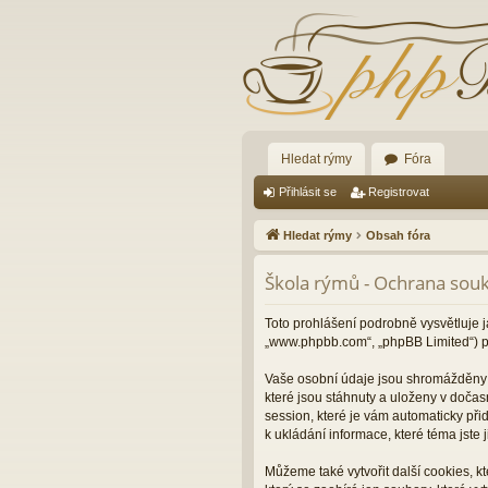
Hledat rýmy
Fóra
Přihlásit se
Registrovat
Hledat rýmy
Obsah fóra
Škola rýmů - Ochrana sou
Toto prohlášení podrobně vysvětluje j
„www.phpbb.com“, „phpBB Limited“) p
Vaše osobní údaje jsou shromážděny d
které jsou stáhnuty a uloženy v dočas
session, které je vám automaticky při
k ukládání informace, které téma jste
Můžeme také vytvořit další cookies, 