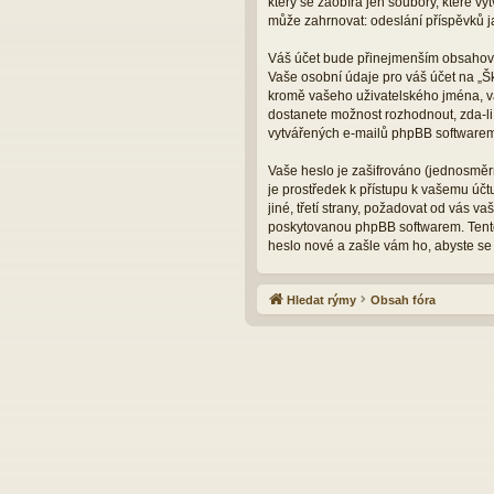
který se zaobírá jen soubory, které 
může zahrnovat: odeslání příspěvků ja
Váš účet bude přinejmenším obsahovat
Vaše osobní údaje pro váš účet na „Š
kromě vašeho uživatelského jména, va
dostanete možnost rozhodnout, zda-li
vytvářených e-mailů phpBB softwarem
Vaše heslo je zašifrováno (jednosměrn
je prostředek k přístupu k vašemu úč
jiné, třetí strany, požadovat od vás 
poskytovanou phpBB softwarem. Tento
heslo nové a zašle vám ho, abyste se 
Hledat rýmy
Obsah fóra