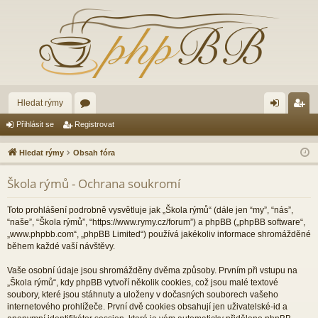
Hledat rýmy
ór
řih
eg
Přihlásit se
Registrovat
a
lá
ist
Hledat rýmy
Obsah fóra
sit
ro
Škola rýmů - Ochrana soukromí
se
va
t
Toto prohlášení podrobně vysvětluje jak „Škola rýmů“ (dále jen “my”, “nás”,
“naše”, “Škola rýmů”, “https://www.rymy.cz/forum”) a phpBB („phpBB software“,
„www.phpbb.com“, „phpBB Limited“) používá jakékoliv informace shromážděné
během každé vaší návštěvy.
Vaše osobní údaje jsou shromážděny dvěma způsoby. Prvním při vstupu na
„Škola rýmů“, kdy phpBB vytvoří několik cookies, což jsou malé textové
soubory, které jsou stáhnuty a uloženy v dočasných souborech vašeho
internetového prohlížeče. První dvě cookies obsahují jen uživatelské-id a