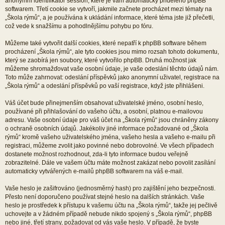
anonymní identifikátor session, které je vám automaticky přiděleno phpBB
softwarem. Třetí cookie se vytvoří, jakmile začnete procházet mezi tématy na
„Škola rýmů“, a je používána k ukládání informace, které téma jste již přečetli,
což vede k snažšímu a pohodlnějšímu pohybu po fóru.
Můžeme také vytvořit další cookies, které nepatří k phpBB software během
procházení „Škola rýmů“, ale tyto cookies jsou mimo rozsah tohoto dokumentu,
který se zaobírá jen soubory, které vytvořilo phpBB. Druhá možnost jak
můžeme shromažďovat vaše osobní údaje, je vaše odeslání těchto údajů nám.
Toto může zahrnovat: odeslání příspěvků jako anonymní uživatel, registrace na
„Škola rýmů“ a odeslání příspěvků po vaší registrace, když jste přihlášeni.
Váš účet bude přinejmenším obsahovat uživatelské jméno, osobní heslo,
používané při přihlašování do vašeho účtu, a osobní, platnou e-mailovou
adresu. Vaše osobní údaje pro váš účet na „Škola rýmů“ jsou chráněny zákony
o ochraně osobních údajů. Jakékoliv jiné informace požadované od „Škola
rýmů“ kromě vašeho uživatelského jména, vašeho hesla a vašeho e-mailu při
registraci, můžeme zvolit jako povinné nebo dobrovolné. Ve všech případech
dostanete možnost rozhodnout, zda-li tyto informace budou veřejně
zobrazitelné. Dále ve vašem účtu máte možnost zakázat nebo povolit zasílání
automaticky vytvářených e-mailů phpBB softwarem na váš e-mail.
Vaše heslo je zašifrováno (jednosměrný hash) pro zajištění jeho bezpečnosti.
Přesto není doporučeno používat stejné heslo na dalších stránkách. Vaše
heslo je prostředek k přístupu k vašemu účtu na „Škola rýmů“, takže jej pečlivě
uchovejte a v žádném případě nebude nikdo spojený s „Škola rýmů“, phpBB
nebo jiné, třetí strany, požadovat od vás vaše heslo. V případě, že byste