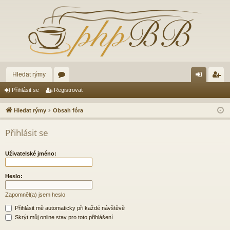
Hledat rýmy
ór
řih
eg
Přihlásit se
Registrovat
a
lá
ist
Hledat rýmy
Obsah fóra
sit
ro
Přihlásit se
se
va
t
Uživatelské jméno:
Heslo:
Zapomněl(a) jsem heslo
Přihlásit mě automaticky při každé návštěvě
Skrýt můj online stav pro toto přihlášení