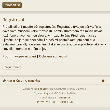
Registrovat
Pro přihlášení musíte být registrován. Registrace trvá jen pár vteřin a
dává vám mnohem větší možnosti. Administrátor fóra též může dávat
rozšířené pravomoci registrovaným uživatelům. Před registrací se
ujistěte, že jste se obeznámili s našimi podmínkami pro použití a
s dalšími pravidly a ujednáními. Také se ujistěte, že si přečtete jakákoliv
pravidla, která se na fóru objeví.
Podmínky pro užívání
|
Ochrana soukromí
Registrovat
Hledat rýmy
Obsah fóra
Založeno na
phpBB
® Forum Software © phpBB Limited
Style od
Arty
- phpBB 3.3 od MrGaby
Český překlad –
phpBB.cz
PRIVACY_LINK
|
TERMS_LINK