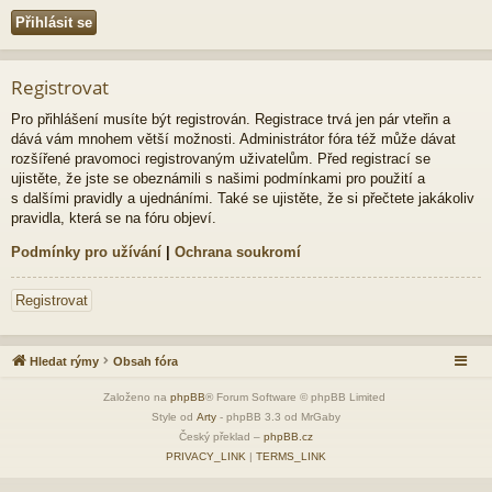
Registrovat
Pro přihlášení musíte být registrován. Registrace trvá jen pár vteřin a
dává vám mnohem větší možnosti. Administrátor fóra též může dávat
rozšířené pravomoci registrovaným uživatelům. Před registrací se
ujistěte, že jste se obeznámili s našimi podmínkami pro použití a
s dalšími pravidly a ujednáními. Také se ujistěte, že si přečtete jakákoliv
pravidla, která se na fóru objeví.
Podmínky pro užívání
|
Ochrana soukromí
Registrovat
Hledat rýmy
Obsah fóra
Založeno na
phpBB
® Forum Software © phpBB Limited
Style od
Arty
- phpBB 3.3 od MrGaby
Český překlad –
phpBB.cz
PRIVACY_LINK
|
TERMS_LINK