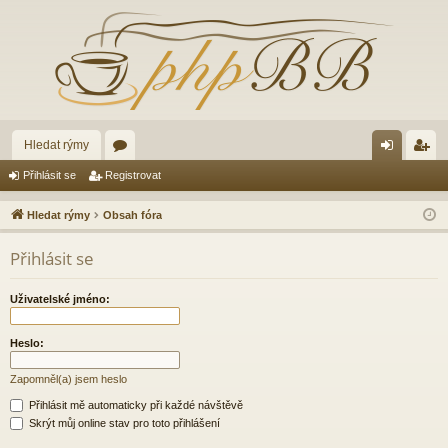
Hledat rýmy
ór
řih
eg
Přihlásit se
Registrovat
a
lá
ist
Hledat rýmy
Obsah fóra
sit
ro
Přihlásit se
se
va
t
Uživatelské jméno:
Heslo:
Zapomněl(a) jsem heslo
Přihlásit mě automaticky při každé návštěvě
Skrýt můj online stav pro toto přihlášení