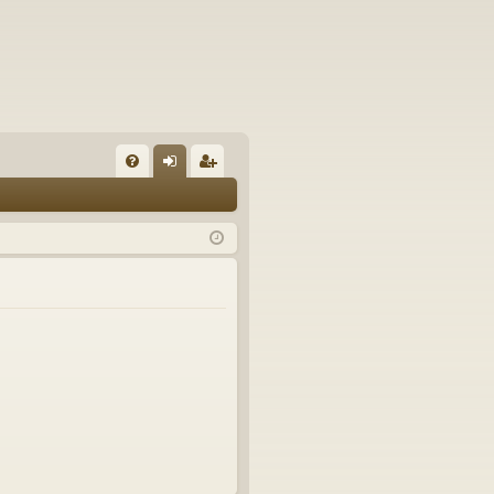
FA
řih
eg
Q
lá
ist
sit
ro
se
va
t