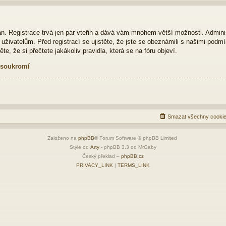
ván. Registrace trvá jen pár vteřin a dává vám mnohem větší možnosti. Admini
živatelům. Před registrací se ujistěte, že jste se obeznámili s našimi podmí
ěte, že si přečtete jakákoliv pravidla, která se na fóru objeví.
 soukromí
Smazat všechny cookie
Založeno na
phpBB
® Forum Software © phpBB Limited
Style od
Arty
- phpBB 3.3 od MrGaby
Český překlad –
phpBB.cz
PRIVACY_LINK
|
TERMS_LINK