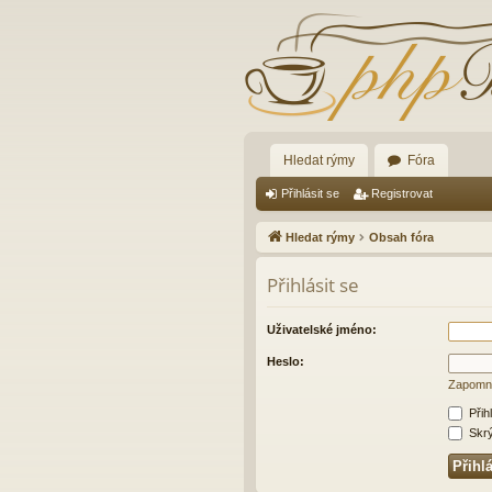
Hledat rýmy
Fóra
Přihlásit se
Registrovat
Hledat rýmy
Obsah fóra
Přihlásit se
Uživatelské jméno:
Heslo:
Zapomně
Přih
Skrýt