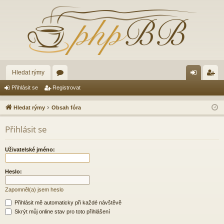
Hledat rýmy
ór
řih
eg
Přihlásit se
Registrovat
a
lá
ist
Hledat rýmy
Obsah fóra
sit
ro
Přihlásit se
se
va
t
Uživatelské jméno:
Heslo:
Zapomněl(a) jsem heslo
Přihlásit mě automaticky při každé návštěvě
Skrýt můj online stav pro toto přihlášení