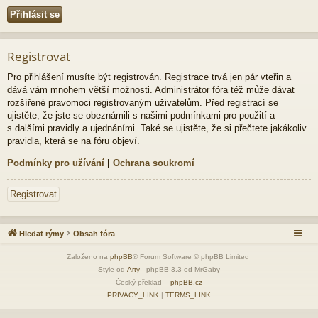
Registrovat
Pro přihlášení musíte být registrován. Registrace trvá jen pár vteřin a
dává vám mnohem větší možnosti. Administrátor fóra též může dávat
rozšířené pravomoci registrovaným uživatelům. Před registrací se
ujistěte, že jste se obeznámili s našimi podmínkami pro použití a
s dalšími pravidly a ujednáními. Také se ujistěte, že si přečtete jakákoliv
pravidla, která se na fóru objeví.
Podmínky pro užívání
|
Ochrana soukromí
Registrovat
Hledat rýmy
Obsah fóra
Založeno na
phpBB
® Forum Software © phpBB Limited
Style od
Arty
- phpBB 3.3 od MrGaby
Český překlad –
phpBB.cz
PRIVACY_LINK
|
TERMS_LINK