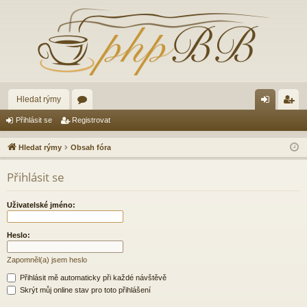
Hledat rýmy
ór
řih
eg
Přihlásit se
Registrovat
a
lá
ist
Hledat rýmy
Obsah fóra
sit
ro
Přihlásit se
se
va
t
Uživatelské jméno:
Heslo:
Zapomněl(a) jsem heslo
Přihlásit mě automaticky při každé návštěvě
Skrýt můj online stav pro toto přihlášení