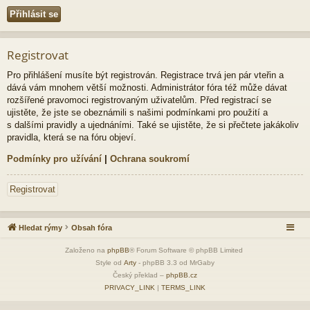
Registrovat
Pro přihlášení musíte být registrován. Registrace trvá jen pár vteřin a
dává vám mnohem větší možnosti. Administrátor fóra též může dávat
rozšířené pravomoci registrovaným uživatelům. Před registrací se
ujistěte, že jste se obeznámili s našimi podmínkami pro použití a
s dalšími pravidly a ujednáními. Také se ujistěte, že si přečtete jakákoliv
pravidla, která se na fóru objeví.
Podmínky pro užívání
|
Ochrana soukromí
Registrovat
Hledat rýmy
Obsah fóra
Založeno na
phpBB
® Forum Software © phpBB Limited
Style od
Arty
- phpBB 3.3 od MrGaby
Český překlad –
phpBB.cz
PRIVACY_LINK
|
TERMS_LINK