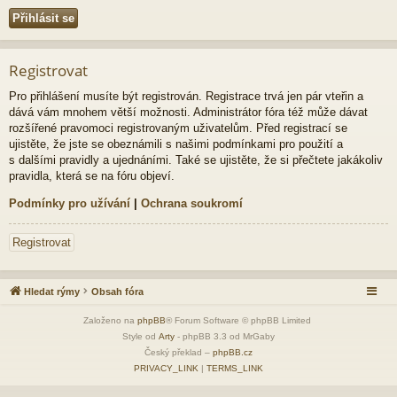
Registrovat
Pro přihlášení musíte být registrován. Registrace trvá jen pár vteřin a
dává vám mnohem větší možnosti. Administrátor fóra též může dávat
rozšířené pravomoci registrovaným uživatelům. Před registrací se
ujistěte, že jste se obeznámili s našimi podmínkami pro použití a
s dalšími pravidly a ujednáními. Také se ujistěte, že si přečtete jakákoliv
pravidla, která se na fóru objeví.
Podmínky pro užívání
|
Ochrana soukromí
Registrovat
Hledat rýmy
Obsah fóra
Založeno na
phpBB
® Forum Software © phpBB Limited
Style od
Arty
- phpBB 3.3 od MrGaby
Český překlad –
phpBB.cz
PRIVACY_LINK
|
TERMS_LINK