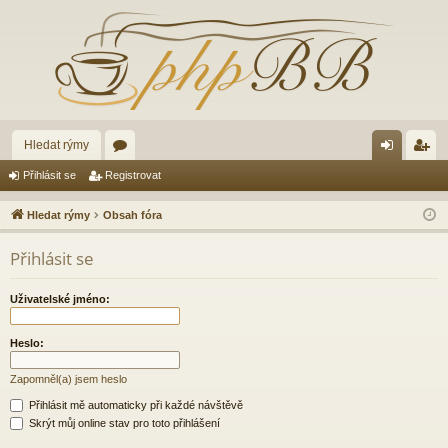
Hledat rýmy
ór
řih
eg
Přihlásit se
Registrovat
a
lá
ist
Hledat rýmy
Obsah fóra
sit
ro
Přihlásit se
se
va
t
Uživatelské jméno:
Heslo:
Zapomněl(a) jsem heslo
Přihlásit mě automaticky při každé návštěvě
Skrýt můj online stav pro toto přihlášení